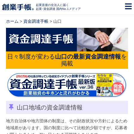
起業直後の全法人に届く
起業･資金調達 国内No.1メディア
ホーム
>
資金調達手帳
> 山口
日々制度が変わる
山口の最新資金調達情報
を
掲載
山口地域の資金調達情報
地方自治体や地方団体の制度は、その財政状況や方針によるため
地域差があります。国の制度に比べて比較的少額ですが、応募者