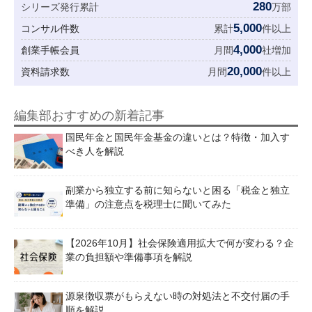
280
シリーズ発行累計
万部
5,000
コンサル件数
累計
件以上
4,000
創業手帳会員
月間
社増加
20,000
資料請求数
月間
件以上
編集部おすすめの新着記事
国民年金と国民年金基金の違いとは？特徴・加入す
べき人を解説
副業から独立する前に知らないと困る「税金と独立
準備」の注意点を税理士に聞いてみた
【2026年10月】社会保険適用拡大で何が変わる？企
業の負担額や準備事項を解説
源泉徴収票がもらえない時の対処法と不交付届の手
順を解説