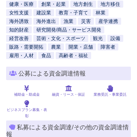
健康・医療
創業・起業
地方創生
地方移住
女性支援
建設業
教育・子育て
林業
海外誘致
海外進出
漁業
災害
産学連携
知的財産
研究開発/商品・サービス開発
経営改善
芸術・文化・スポーツ
観光
設備
販路・需要開拓
農業
開業・店舗
障害者
雇用・人材
食品
高齢者・福祉
公募による資金調達情報
補助金・助成金
融資・リース・保証
業務受託・事業委託
ビジネスプラン募集・表
彰
私募による資金調達/その他の資金調達情
報