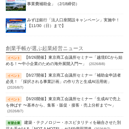
事業費補助金」（2/18締切）
みずほ銀行「法人口座開設キャンペーン」実施中！
【11/30（日）まで】
創業手帳が選ぶ起業経営ニュース
【8/26開催】東京商工会議所セミナー「越境ECから始
める！〜中小企業のための海外展開入門〜」
(2026/8/8)
【8/27開催】東京商工会議所セミナー「補助金申請者
必見！ 「採択される事業計画」の作り方と生成AI活用術」
(2026/8/7)
【8/20開催】東京商工会議所セミナー「生成AIで売上
を伸ばす 〜基本から、集客・販促・接客・売上分析まで〜」
(2026/8/7)
建築・テクノロジー・ホスピタリティを融合させた別
荘を手がける「NOT A HOTEL」が165億円調達
(2026/8/7)