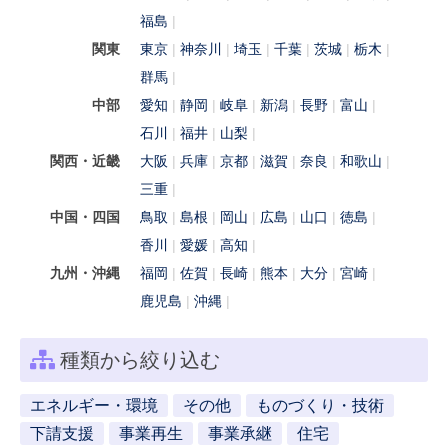
福島
関東
東京
神奈川
埼玉
千葉
茨城
栃木
群馬
中部
愛知
静岡
岐阜
新潟
長野
富山
石川
福井
山梨
関西・近畿
大阪
兵庫
京都
滋賀
奈良
和歌山
三重
中国・四国
鳥取
島根
岡山
広島
山口
徳島
香川
愛媛
高知
九州・沖縄
福岡
佐賀
長崎
熊本
大分
宮崎
鹿児島
沖縄
種類から絞り込む
エネルギー・環境
その他
ものづくり・技術
下請支援
事業再生
事業承継
住宅