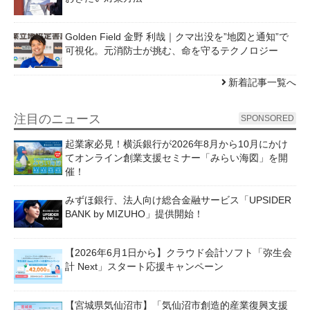
Golden Field 金野 利哉｜クマ出没を”地図と通知”で
可視化。元消防士が挑む、命を守るテクノロジー
新着記事一覧へ
注目のニュース
SPONSORED
起業家必見！横浜銀行が2026年8月から10月にかけ
てオンライン創業支援セミナー「みらい海図」を開
催！
みずほ銀行、法人向け総合金融サービス「UPSIDER
BANK by MIZUHO」提供開始！
【2026年6月1日から】クラウド会計ソフト「弥生会
計 Next」スタート応援キャンペーン
【宮城県気仙沼市】「気仙沼市創造的産業復興支援