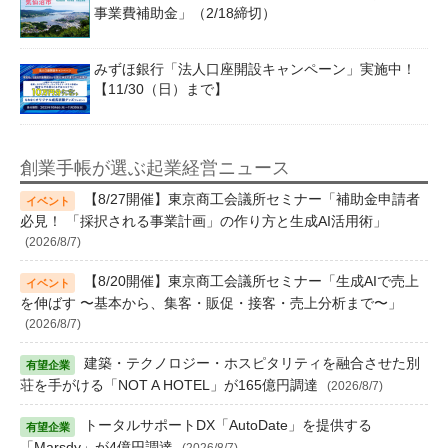
事業費補助金」（2/18締切）
みずほ銀行「法人口座開設キャンペーン」実施中！
【11/30（日）まで】
創業手帳が選ぶ起業経営ニュース
【8/27開催】東京商工会議所セミナー「補助金申請者
必見！ 「採択される事業計画」の作り方と生成AI活用術」
(2026/8/7)
【8/20開催】東京商工会議所セミナー「生成AIで売上
を伸ばす 〜基本から、集客・販促・接客・売上分析まで〜」
(2026/8/7)
建築・テクノロジー・ホスピタリティを融合させた別
荘を手がける「NOT A HOTEL」が165億円調達
(2026/8/7)
トータルサポートDX「AutoDate」を提供する
「Marsdy」が4億円調達
(2026/8/7)