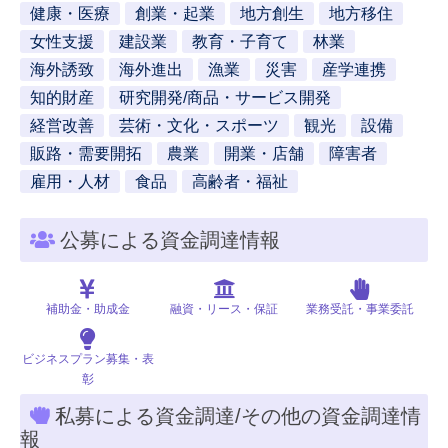
健康・医療
創業・起業
地方創生
地方移住
女性支援
建設業
教育・子育て
林業
海外誘致
海外進出
漁業
災害
産学連携
知的財産
研究開発/商品・サービス開発
経営改善
芸術・文化・スポーツ
観光
設備
販路・需要開拓
農業
開業・店舗
障害者
雇用・人材
食品
高齢者・福祉
公募による資金調達情報
補助金・助成金
融資・リース・保証
業務受託・事業委託
ビジネスプラン募集・表
彰
私募による資金調達/その他の資金調達情
報