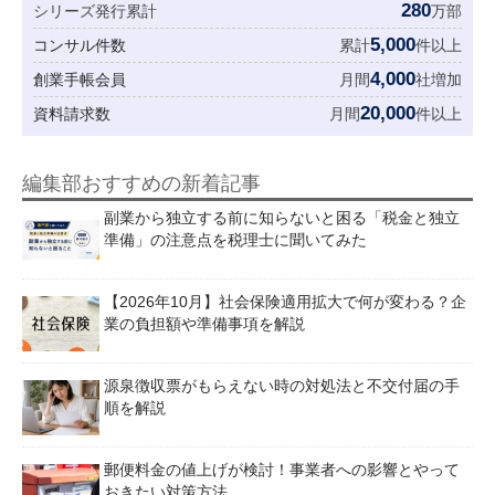
280
シリーズ発行累計
万部
5,000
コンサル件数
累計
件以上
4,000
創業手帳会員
月間
社増加
20,000
資料請求数
月間
件以上
編集部おすすめの新着記事
副業から独立する前に知らないと困る「税金と独立
準備」の注意点を税理士に聞いてみた
【2026年10月】社会保険適用拡大で何が変わる？企
業の負担額や準備事項を解説
源泉徴収票がもらえない時の対処法と不交付届の手
順を解説
郵便料金の値上げが検討！事業者への影響とやって
おきたい対策方法