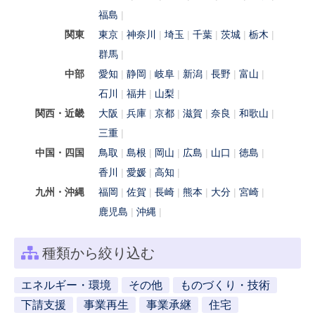
福島
関東
東京
神奈川
埼玉
千葉
茨城
栃木
群馬
中部
愛知
静岡
岐阜
新潟
長野
富山
石川
福井
山梨
関西・近畿
大阪
兵庫
京都
滋賀
奈良
和歌山
三重
中国・四国
鳥取
島根
岡山
広島
山口
徳島
香川
愛媛
高知
九州・沖縄
福岡
佐賀
長崎
熊本
大分
宮崎
鹿児島
沖縄
種類から絞り込む
エネルギー・環境
その他
ものづくり・技術
下請支援
事業再生
事業承継
住宅