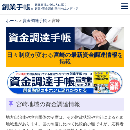
起業直後の全法人に届く
起業･資金調達 国内No.1メディア
ホーム
>
資金調達手帳
> 宮崎
日々制度が変わる
宮崎の最新資金調達情報
を
掲載
宮崎地域の資金調達情報
地方自治体や地方団体の制度は、その財政状況や方針によるため
地域差があります。国の制度に比べて比較的少額ですが、応募者