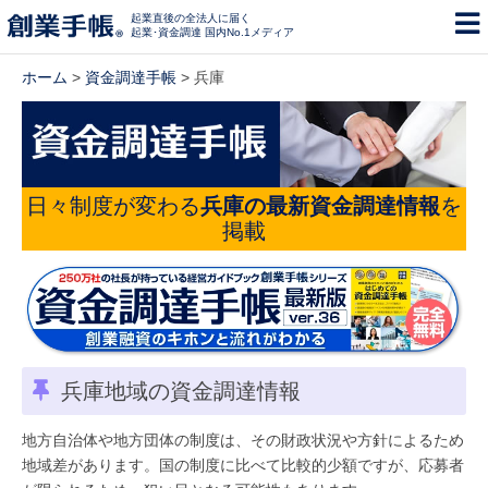
起業直後の全法人に届く
起業･資金調達 国内No.1メディア
ホーム
>
資金調達手帳
> 兵庫
日々制度が変わる
兵庫の最新資金調達情報
を
掲載
兵庫地域の資金調達情報
地方自治体や地方団体の制度は、その財政状況や方針によるため
地域差があります。国の制度に比べて比較的少額ですが、応募者