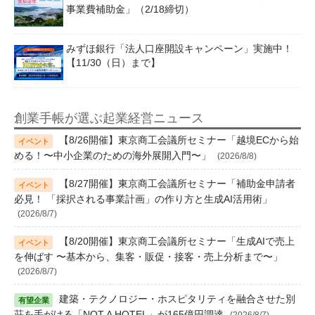
事業費補助金」（2/18締切）
みずほ銀行「法人口座開設キャンペーン」実施中！
【11/30（日）まで】
創業手帳が選ぶ起業経営ニュース
【8/26開催】東京商工会議所セミナー「越境ECから始
める！〜中小企業のための海外展開入門〜」
(2026/8/8)
【8/27開催】東京商工会議所セミナー「補助金申請者
必見！ 「採択される事業計画」の作り方と生成AI活用術」
(2026/8/7)
【8/20開催】東京商工会議所セミナー「生成AIで売上
を伸ばす 〜基本から、集客・販促・接客・売上分析まで〜」
(2026/8/7)
建築・テクノロジー・ホスピタリティを融合させた別
荘を手がける「NOT A HOTEL」が165億円調達
(2026/8/7)