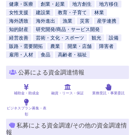
健康・医療
創業・起業
地方創生
地方移住
女性支援
建設業
教育・子育て
林業
海外誘致
海外進出
漁業
災害
産学連携
知的財産
研究開発/商品・サービス開発
経営改善
芸術・文化・スポーツ
観光
設備
販路・需要開拓
農業
開業・店舗
障害者
雇用・人材
食品
高齢者・福祉
公募による資金調達情報
補助金・助成金
融資・リース・保証
業務受託・事業委託
ビジネスプラン募集・表
彰
私募による資金調達/その他の資金調達情
報