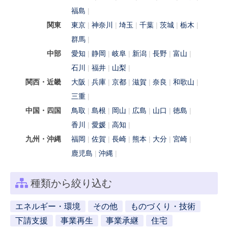
福島
関東
東京
神奈川
埼玉
千葉
茨城
栃木
群馬
中部
愛知
静岡
岐阜
新潟
長野
富山
石川
福井
山梨
関西・近畿
大阪
兵庫
京都
滋賀
奈良
和歌山
三重
中国・四国
鳥取
島根
岡山
広島
山口
徳島
香川
愛媛
高知
九州・沖縄
福岡
佐賀
長崎
熊本
大分
宮崎
鹿児島
沖縄
種類から絞り込む
エネルギー・環境
その他
ものづくり・技術
下請支援
事業再生
事業承継
住宅