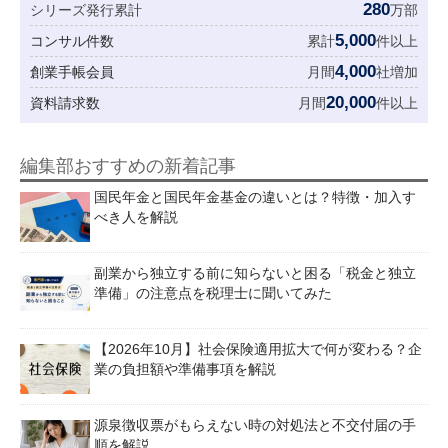
280
シリーズ発行累計
万部
5,000
コンサル件数
累計
件以上
4,000
創業手帳会員
月間
社増加
20,000
資料請求数
月間
件以上
編集部おすすめの新着記事
国民年金と国民年金基金の違いとは？特徴・加入す
べき人を解説
副業から独立する前に知らないと困る「税金と独立
準備」の注意点を税理士に聞いてみた
【2026年10月】社会保険適用拡大で何が変わる？企
業の負担額や準備事項を解説
源泉徴収票がもらえない時の対処法と不交付届の手
順を解説