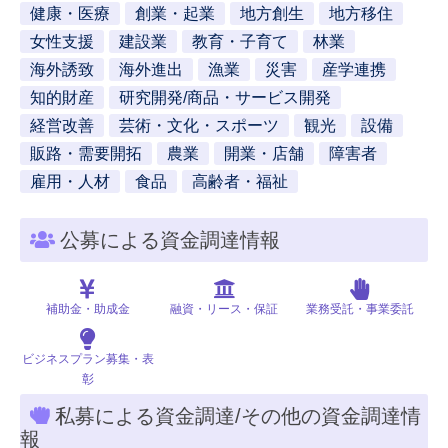
健康・医療
創業・起業
地方創生
地方移住
女性支援
建設業
教育・子育て
林業
海外誘致
海外進出
漁業
災害
産学連携
知的財産
研究開発/商品・サービス開発
経営改善
芸術・文化・スポーツ
観光
設備
販路・需要開拓
農業
開業・店舗
障害者
雇用・人材
食品
高齢者・福祉
公募による資金調達情報
補助金・助成金
融資・リース・保証
業務受託・事業委託
ビジネスプラン募集・表
彰
私募による資金調達/その他の資金調達情
報