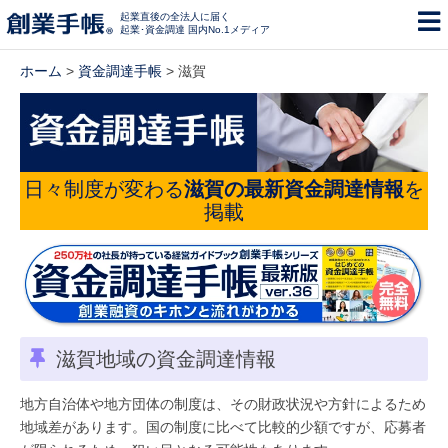
起業直後の全法人に届く
起業･資金調達 国内No.1メディア
ホーム
>
資金調達手帳
> 滋賀
日々制度が変わる
滋賀の最新資金調達情報
を
掲載
滋賀地域の資金調達情報
地方自治体や地方団体の制度は、その財政状況や方針によるため
地域差があります。国の制度に比べて比較的少額ですが、応募者