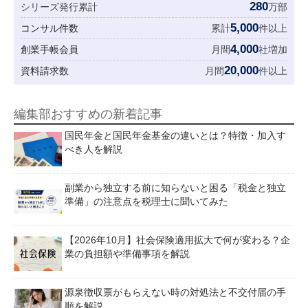
280
シリーズ発行累計
万部
5,000
コンサル件数
累計
件以上
4,000
創業手帳会員
月間
社増加
20,000
資料請求数
月間
件以上
編集部おすすめの新着記事
国民年金と国民年金基金の違いとは？特徴・加入す
べき人を解説
副業から独立する前に知らないと困る「税金と独立
準備」の注意点を税理士に聞いてみた
【2026年10月】社会保険適用拡大で何が変わる？企
業の負担額や準備事項を解説
源泉徴収票がもらえない時の対処法と不交付届の手
順を解説