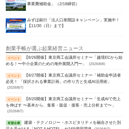
事業費補助金」（2/18締切）
みずほ銀行「法人口座開設キャンペーン」実施中！
【11/30（日）まで】
創業手帳が選ぶ起業経営ニュース
【8/26開催】東京商工会議所セミナー「越境ECから始
める！〜中小企業のための海外展開入門〜」
(2026/8/8)
【8/27開催】東京商工会議所セミナー「補助金申請者
必見！ 「採択される事業計画」の作り方と生成AI活用術」
(2026/8/7)
【8/20開催】東京商工会議所セミナー「生成AIで売上
を伸ばす 〜基本から、集客・販促・接客・売上分析まで〜」
(2026/8/7)
建築・テクノロジー・ホスピタリティを融合させた別
荘を手がける「NOT A HOTEL」が165億円調達
(2026/8/7)