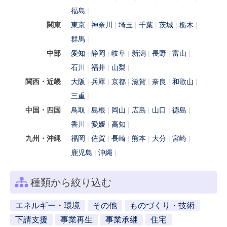
福島
関東
東京
神奈川
埼玉
千葉
茨城
栃木
群馬
中部
愛知
静岡
岐阜
新潟
長野
富山
石川
福井
山梨
関西・近畿
大阪
兵庫
京都
滋賀
奈良
和歌山
三重
中国・四国
鳥取
島根
岡山
広島
山口
徳島
香川
愛媛
高知
九州・沖縄
福岡
佐賀
長崎
熊本
大分
宮崎
鹿児島
沖縄
種類から絞り込む
エネルギー・環境
その他
ものづくり・技術
下請支援
事業再生
事業承継
住宅