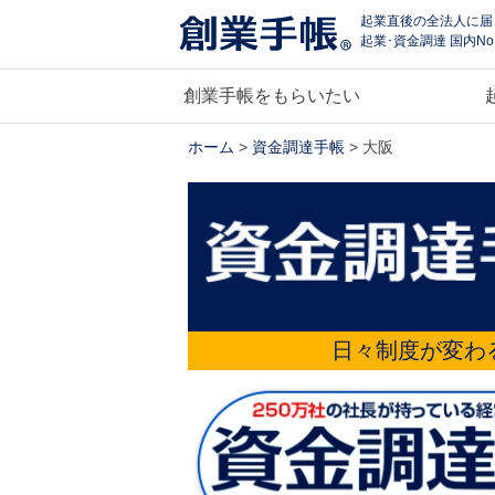
起業直後の全法人に届
起業･資金調達 国内No
創業手帳をもらいたい
ホーム
>
資金調達手帳
> 大阪
日々制度が変わ