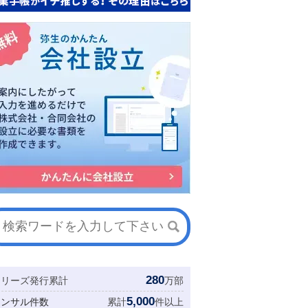
280
シリーズ発行累計
万部
5,000
コンサル件数
累計
件以上