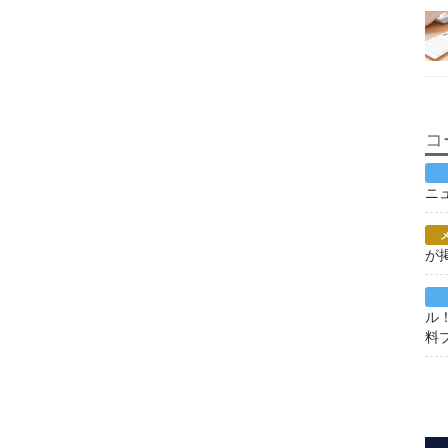
コ
ニ
が
ル
料