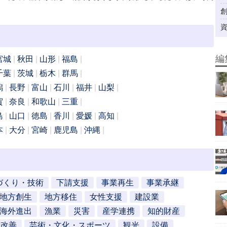
編
宮城
秋田
山形
福島
千葉
茨城
栃木
群馬
潟
長野
富山
石川
福井
山梨
賀
奈良
和歌山
三重
島
山口
徳島
香川
愛媛
高知
本
大分
宮崎
鹿児島
沖縄
づくり・技術
下請支援
事業再生
事業承継
地方創生
地方移住
女性支援
建設業
海外進出
漁業
災害
産学連携
知的財産
営改善
芸術・文化・スポーツ
観光
設備