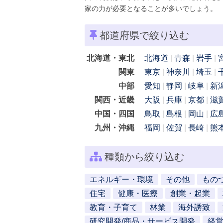
家の力が必要となることが多いでしょう。
都道府県で絞り込む
北海道・東北
北海道
青森
岩手
関東
東京
神奈川
埼玉
中部
愛知
静岡
岐阜
新
関西・近畿
大阪
兵庫
京都
滋
中国・四国
鳥取
島根
岡山
広
九州・沖縄
福岡
佐賀
長崎
熊
種類から絞り込む
エネルギー・環境
その他
もの
住宅
健康・医療
創業・起業
教育・子育て
林業
海外誘致
研究開発/商品・サービス開発
経