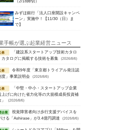
（2/18締切）
みずほ銀行「法人口座開設キャンペ
ーン」実施中！【11/30（日）ま
で】
業手帳が選ぶ起業経営ニュース
「建設系スタートアップ技術カタロ
」カタログに掲載する技術を募集
(2026/8/6)
令和9年度「東京都トライアル発注認
制度」事業説明会
(2026/8/6)
「中堅・中小・スタートアップ企業
賃上げに向けた省力化等の大規模成長投資補
金」
(2026/8/6)
視覚障害者向け歩行支援デバイスを
ける「Ashirase」が3.4億円調達
(2026/8/6)
ショートドラマアプリ「Million」を開