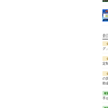
創
グ
定
の
助
手が