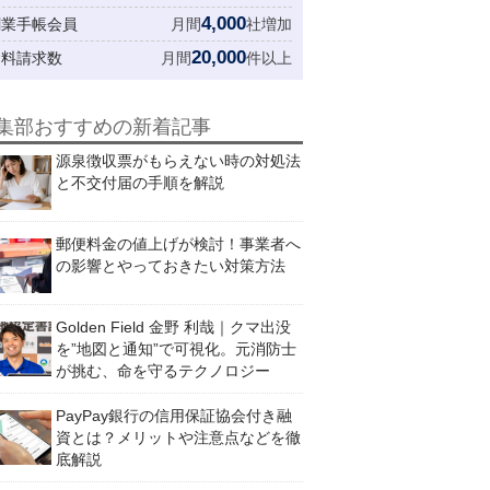
4,000
創業手帳会員
月間
社増加
20,000
資料請求数
月間
件以上
集部おすすめの新着記事
源泉徴収票がもらえない時の対処法
と不交付届の手順を解説
郵便料金の値上げが検討！事業者へ
の影響とやっておきたい対策方法
Golden Field 金野 利哉｜クマ出没
を”地図と通知”で可視化。元消防士
が挑む、命を守るテクノロジー
PayPay銀行の信用保証協会付き融
資とは？メリットや注意点などを徹
底解説