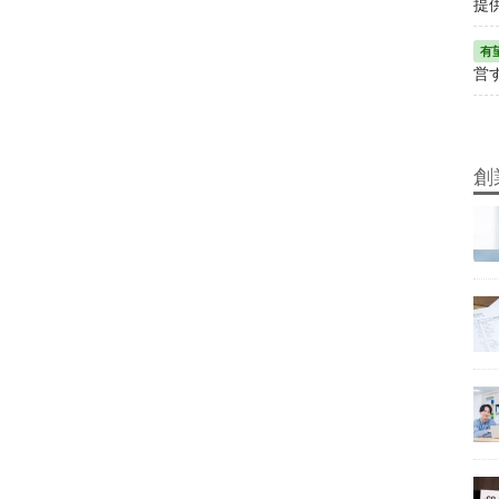
提
営
創