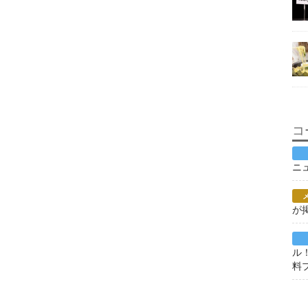
コ
ニ
が
ル
料