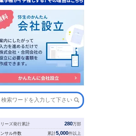
280
シリーズ発行累計
万部
5,000
コンサル件数
累計
件以上