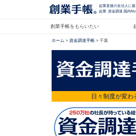
起業直後の全法人に届
起業･資金調達 国内No
創業手帳をもらいたい
ホーム
>
資金調達手帳
> 千葉
日々制度が変わ