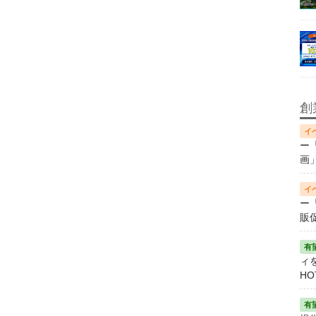
創
ー
画
ー
販
ィ
HO