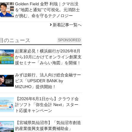
Golden Field 金野 利哉｜クマ出没
を”地図と通知”で可視化。元消防士
が挑む、命を守るテクノロジー
新着記事一覧へ
目のニュース
SPONSORED
起業家必見！横浜銀行が2026年8月
から10月にかけてオンライン創業支
援セミナー「みらい海図」を開催！
みずほ銀行、法人向け総合金融サー
ビス「UPSIDER BANK by
MIZUHO」提供開始！
【2026年6月1日から】クラウド会
計ソフト「弥生会計 Next」スター
ト応援キャンペーン
【宮城県気仙沼市】「気仙沼市創造
的産業復興支援事業費補助金」