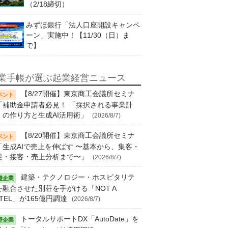
（2/18締切）
みずほ銀行「法人口座開設キャンペ
ーン」実施中！【11/30（日）ま
で】
業手帳が選ぶ起業経営ニュース
【8/27開催】東京商工会議所セミナ
「補助金申請者必見！ 「採択される事業計
」の作り方と生成AI活用術」
(2026/8/7)
【8/20開催】東京商工会議所セミナ
「生成AIで売上を伸ばす 〜基本から、集客・
促・接客・売上分析まで〜」
(2026/8/7)
建築・テクノロジー・ホスピタリテ
を融合させた別荘を手がける「NOT A
TEL」が165億円調達
(2026/8/7)
トータルサポートDX「AutoDate」を