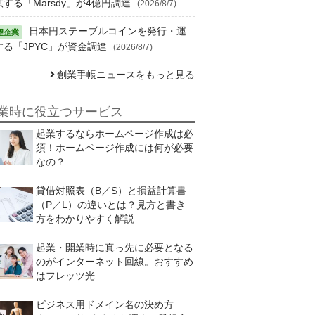
供する「Marsdy」が4億円調達
(2026/8/7)
日本円ステーブルコインを発行・運
する「JPYC」が資金調達
(2026/8/7)
創業手帳ニュースをもっと見る
業時に役立つサービス
起業するならホームページ作成は必
須！ホームページ作成には何が必要
なの？
貸借対照表（B／S）と損益計算書
（P／L）の違いとは？見方と書き
方をわかりやすく解説
起業・開業時に真っ先に必要となる
のがインターネット回線。おすすめ
はフレッツ光
ビジネス用ドメイン名の決め方