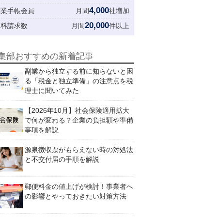
4,000
創業手帳会員
月間
社増加
20,000
資料請求数
月間
件以上
集部おすすめの新着記事
副業から独立する前に知らないと困
る「税金と独立準備」の注意点を税
理士に聞いてみた
【2026年10月】社会保険適用拡大
で何が変わる？企業の負担額や準備
事項を解説
源泉徴収票がもらえない時の対処法
と不交付届の手順を解説
郵便料金の値上げが検討！事業者へ
の影響とやっておきたい対策方法