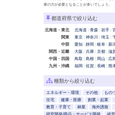
家の力が必要となることが多いでしょう。
都道府県で絞り込む
北海道・東北
北海道
青森
岩手
関東
東京
神奈川
埼玉
中部
愛知
静岡
岐阜
新
関西・近畿
大阪
兵庫
京都
滋
中国・四国
鳥取
島根
岡山
広
九州・沖縄
福岡
佐賀
長崎
熊
種類から絞り込む
エネルギー・環境
その他
もの
住宅
健康・医療
創業・起業
教育・子育て
林業
海外誘致
研究開発/商品・サービス開発
経