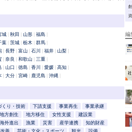
編
宮城
秋田
山形
福島
千葉
茨城
栃木
群馬
潟
長野
富山
石川
福井
山梨
賀
奈良
和歌山
三重
島
山口
徳島
香川
愛媛
高知
本
大分
宮崎
鹿児島
沖縄
づくり・技術
下請支援
事業再生
事業承継
地方創生
地方移住
女性支援
建設業
海外進出
漁業
災害
産学連携
知的財産
営改善
芸術・文化・スポーツ
観光
設備