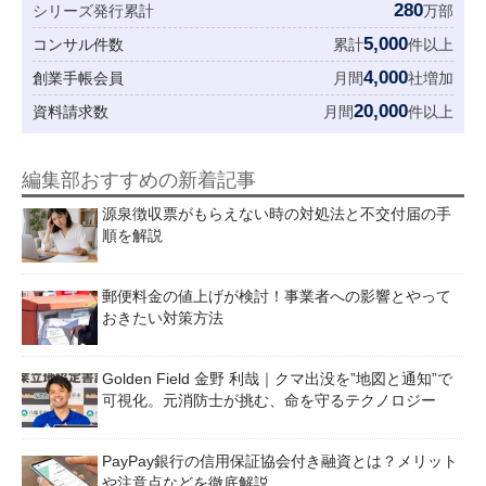
280
シリーズ発行累計
万部
5,000
コンサル件数
累計
件以上
4,000
創業手帳会員
月間
社増加
20,000
資料請求数
月間
件以上
編集部おすすめの新着記事
源泉徴収票がもらえない時の対処法と不交付届の手
順を解説
郵便料金の値上げが検討！事業者への影響とやって
おきたい対策方法
Golden Field 金野 利哉｜クマ出没を”地図と通知”で
可視化。元消防士が挑む、命を守るテクノロジー
PayPay銀行の信用保証協会付き融資とは？メリット
や注意点などを徹底解説