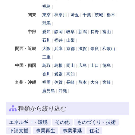
福島
関東
東京
神奈川
埼玉
千葉
茨城
栃木
群馬
中部
愛知
静岡
岐阜
新潟
長野
富山
石川
福井
山梨
関西・近畿
大阪
兵庫
京都
滋賀
奈良
和歌山
三重
中国・四国
鳥取
島根
岡山
広島
山口
徳島
香川
愛媛
高知
九州・沖縄
福岡
佐賀
長崎
熊本
大分
宮崎
鹿児島
沖縄
種類から絞り込む
エネルギー・環境
その他
ものづくり・技術
下請支援
事業再生
事業承継
住宅