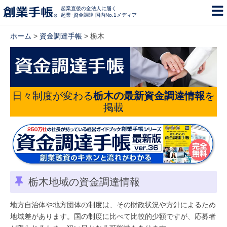
起業直後の全法人に届く
起業･資金調達 国内No.1メディア
ホーム
>
資金調達手帳
> 栃木
日々制度が変わる
栃木の最新資金調達情報
を
掲載
栃木地域の資金調達情報
地方自治体や地方団体の制度は、その財政状況や方針によるため
地域差があります。国の制度に比べて比較的少額ですが、応募者