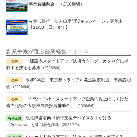
事業費補助金」（2/18締切）
みずほ銀行「法人口座開設キャンペーン」実施中！
【11/30（日）まで】
創業手帳が選ぶ起業経営ニュース
「建設系スタートアップ技術カタログ」カタログに掲
載する技術を募集
(2026/8/6)
令和9年度「東京都トライアル発注認定制度」事業説明
会
(2026/8/6)
「中堅・中小・スタートアップ企業の賃上げに向けた
省力化等の大規模成長投資補助金」
(2026/8/6)
視覚障害者向け歩行支援デバイスを手がける
「Ashirase」が3.4億円調達
(2026/8/6)
ショートドラマアプリ「Million」を開発・運営する