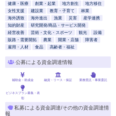
健康・医療
創業・起業
地方創生
地方移住
女性支援
建設業
教育・子育て
林業
海外誘致
海外進出
漁業
災害
産学連携
知的財産
研究開発/商品・サービス開発
経営改善
芸術・文化・スポーツ
観光
設備
販路・需要開拓
農業
開業・店舗
障害者
雇用・人材
食品
高齢者・福祉
公募による資金調達情報
補助金・助成金
融資・リース・保証
業務受託・事業委託
ビジネスプラン募集・表
彰
私募による資金調達/その他の資金調達情
報