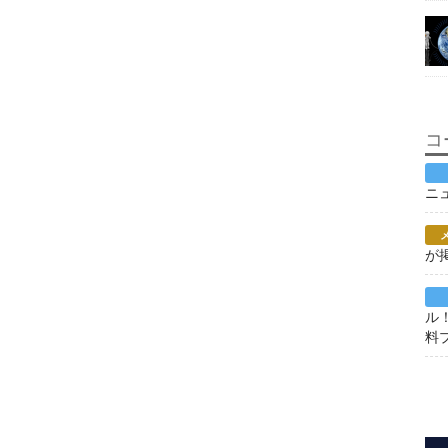
コ
ニ
が
ル
料