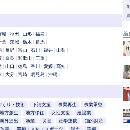
編
宮城
秋田
山形
福島
千葉
茨城
栃木
群馬
潟
長野
富山
石川
福井
山梨
賀
奈良
和歌山
三重
島
山口
徳島
香川
愛媛
高知
本
大分
宮崎
鹿児島
沖縄
づくり・技術
下請支援
事業再生
事業承継
地方創生
地方移住
女性支援
建設業
海外進出
漁業
災害
産学連携
知的財産
営改善
芸術・文化・スポーツ
観光
設備