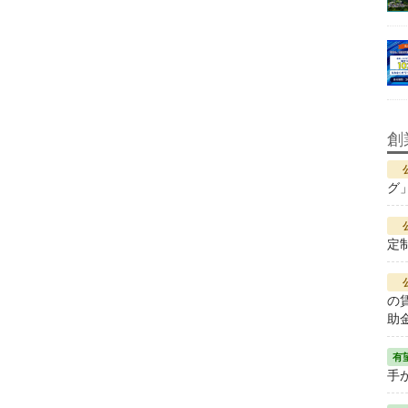
創
グ
定
の
助
手が