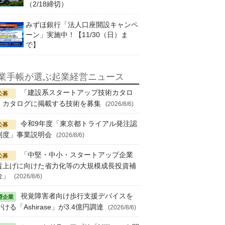
（2/18締切）
みずほ銀行「法人口座開設キャンペ
ーン」実施中！【11/30（日）ま
で】
業手帳が選ぶ起業経営ニュース
「建設系スタートアップ技術カタロ
」カタログに掲載する技術を募集
(2026/8/6)
令和9年度「東京都トライアル発注認
制度」事業説明会
(2026/8/6)
「中堅・中小・スタートアップ企業
賃上げに向けた省力化等の大規模成長投資補
金」
(2026/8/6)
視覚障害者向け歩行支援デバイスを
ける「Ashirase」が3.4億円調達
(2026/8/6)