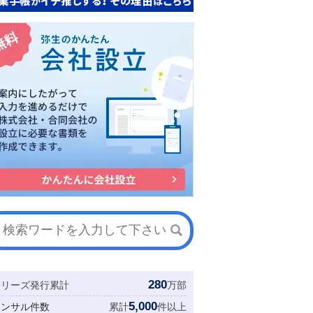
280
シリーズ発行累計
万部
5,000
コンサル件数
累計
件以上