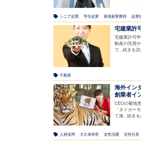
シニア起業
学生起業
新規顧客獲得
起業
宅建業許
宅建業許可申請
動産の売買や
で...続きを
不動産
海外イン
創業者イ
CEOの菊地恵
「タイガーモ
て海...続き
人材採用
大久保幸世
女性活躍
女性社長