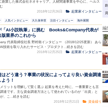
0年に創業した株式会社ネオキャリア。人材関連事業を中心に、ヘルス
読む
2018年12月26日
起業家インタビュー
介
人気インタビュー
大久保幸世
注目インタビュー
海外展開
編
「AI小説執筆」に挑む Books&Company代表が
出版業界のこれから
mpany 代表取締役社長 野村衛インタビュー （2018/12/25更新） あら
AI技術を取り入れたサービス・プロダクト...続きを読む
2018年12月25日
起業家インタビュー
資はどう違う？事業の状況によってより良い資金調達
しよう！
メリットを理解して賢く選ぶ 起業を考えた時に、一番重要とも言
調達です。主な資金調達方法として使われているのが「出資」と
が、こ...続きを読む
2018年12月21日
資金繰り