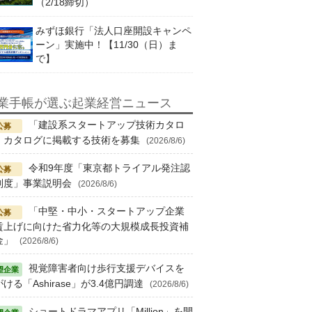
（2/18締切）
みずほ銀行「法人口座開設キャンペ
ーン」実施中！【11/30（日）ま
で】
業手帳が選ぶ起業経営ニュース
「建設系スタートアップ技術カタロ
」カタログに掲載する技術を募集
(2026/8/6)
令和9年度「東京都トライアル発注認
制度」事業説明会
(2026/8/6)
「中堅・中小・スタートアップ企業
賃上げに向けた省力化等の大規模成長投資補
金」
(2026/8/6)
視覚障害者向け歩行支援デバイスを
ける「Ashirase」が3.4億円調達
(2026/8/6)
ショートドラマアプリ「Million」を開