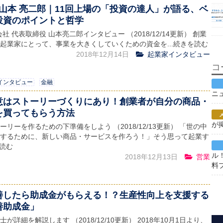
 山本 亮二郎｜11回上場の「投資の達人」が語る、ベ
投資のポイントと哲学
会社 代表取締役 山本亮二郎インタビュー （2018/12/14更新） 創業
起業家にとって、事業を大きくしていくための資金を...続きを読む
2018年12月14日
起業家インタビュー
コ
インタビュー
金融
ニ
意はストーリーづくりにあり！創業者が自分の商品・
を買ってもらう方法
が
リーを作るための下準備をしよう （2018/12/13更新） 「世の中
するために、新しい商品・サービスを作ろう！」そう思って起業す
を読む
ル
2018年12月13日
営業
料
善したら助成金がもらえる！？生産性向上を支援する
善助成金」
が詳細を解説します （2018/12/10更新） 2018年10月1日より、