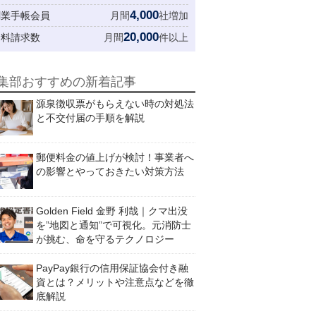
4,000
創業手帳会員
月間
社増加
20,000
資料請求数
月間
件以上
集部おすすめの新着記事
源泉徴収票がもらえない時の対処法
と不交付届の手順を解説
郵便料金の値上げが検討！事業者へ
の影響とやっておきたい対策方法
Golden Field 金野 利哉｜クマ出没
を”地図と通知”で可視化。元消防士
が挑む、命を守るテクノロジー
PayPay銀行の信用保証協会付き融
資とは？メリットや注意点などを徹
底解説