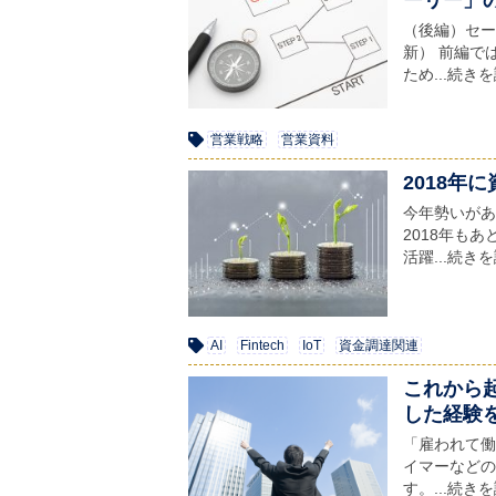
（後編）セール
新） 前編で
ため...続き
営業戦略
営業資料
2018年
今年勢いがあ
2018年も
活躍...続き
AI
Fintech
IoT
資金調達関連
これから
した経験
「雇われて働く
イマーなどの
す。...続き