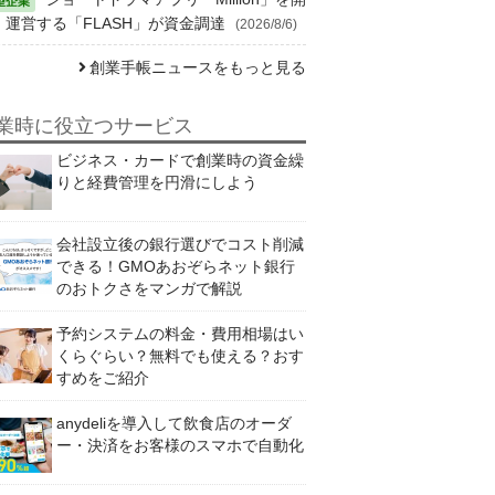
・運営する「FLASH」が資金調達
(2026/8/6)
創業手帳ニュースをもっと見る
業時に役立つサービス
ビジネス・カードで創業時の資金繰
りと経費管理を円滑にしよう
会社設立後の銀行選びでコスト削減
できる！GMOあおぞらネット銀行
のおトクさをマンガで解説
予約システムの料金・費用相場はい
くらぐらい？無料でも使える？おす
すめをご紹介
anydeliを導入して飲食店のオーダ
ー・決済をお客様のスマホで自動化