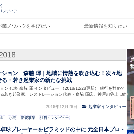
く
.1メディア
起業ノウハウを学びたい
最新情報を知りたい
2018
ーション 森脇 暉｜地域に情熱を吹き込む！次々地
せる・若き起業家の新たな挑戦
ン 代表 森脇 暉 インタビュー （2018/12/28更新） 銀行を辞めて
る若き起業家、レストレーション代表・森脇 暉氏。神戸の谷上...続
2018年12月28日
起業家インタビュー
幸世
小売
新規事業
注目インタビュー
の卓球プレーヤーをピラミッドの中に 元全日本プロ・