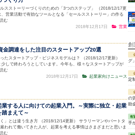
スストーリーづくりのための「3つのステップ」 （2018/12/17更
は、営業活動で有効なツールとなる「セールスストーリー」の作る
を読む
2018年12月17日
営業
創
に資金調達をした注目のスタートアップ20選
ったスタートアップ・ビジネスモデルは？ （2018/12/17更新）
グ
あと少しで終わろうとしています。今年も、様々なスタートアップが
を読む
2018年12月17日
起業家向けニュース
定
の
助
起業する人に向けての起業入門。～実際に独立・起業
を踏まえて～
」とは違う生き方 （2018/12/14更新） サラリーマンやパートタ
手が
雇われて働いてきた人が、起業を考える事情はさまざまだと思いま
を読む