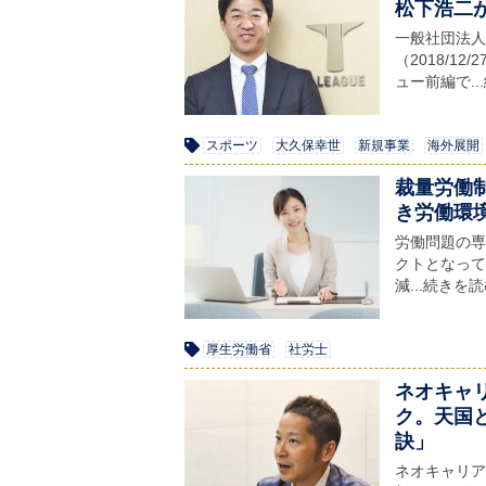
松下浩二
一般社団法人
（2018/
ュー前編で..
スポーツ
大久保幸世
新規事業
海外展開
裁量労働
き労働環
労働問題の専門
クトとなって
減...続きを
厚生労働省
社労士
ネオキャリ
ク。天国
訣」
ネオキャリア