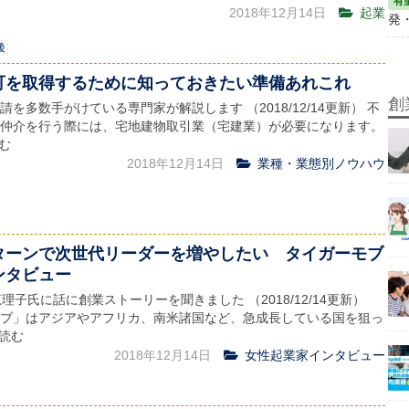
2018年12月14日
起業
発
後
可を取得するために知っておきたい準備あれこれ
創
を多数手がけている専門家が解説します （2018/12/14更新） 不
仲介を行う際には、宅地建物取引業（宅建業）が必要になります。
読む
2018年12月14日
業種・業態別ノウハウ
ターンで次世代リーダーを増やしたい タイガーモブ
ンタビュー
理子氏に話に創業ストーリーを聞きました （2018/12/14更新）
ブ」はアジアやアフリカ、南米諸国など、急成長している国を狙っ
を読む
2018年12月14日
女性起業家インタビュー