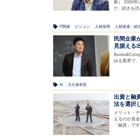
新） 200
ケ...続きを
IT関連
ビジョン
人材採用
人材派遣・紹
民間企業が
見据える
Books&Co
ゆる業界で、
AI
大久保幸世
出資と融
法を選択
メリット・デ
えるのが資金
「融資」です