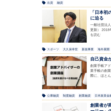
出資
融資
「日本初
に迫る
一般社団法人T
更新） 20
を読む
スポーツ
大久保幸世
新規事業
海外展開
自己資金
創業手帳アド
業手帳の創業
際に、ほとん
公庫融資
制度融資
創業融資
日本政策金
創業者が
ーリー」