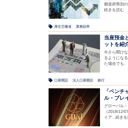
都道府県別の
続きを読む
厚生労働省
業務効率
当座預金
ットを紹
今さら聞けな
るようになる
た場合でも、
口座開設
法人口座開設
銀行
「ベンチ
ル・ブレ
グローバル・
（2018/1
イア...続き