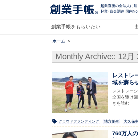
起業直後の全法人に届
起業･資金調達 国内No
創業手帳をもらいたい
ホーム
>
Monthly Archive::
12月 
レストレ
域を蘇ら
レストレーショ
全国を駆け回
きを読む
クラウドファンディング
地方創生
大久保
760万人