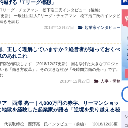
が掲げる「Tリーグ構想」
Tリーグ・チェアマン 松下浩二氏インタビュー（後編）
12/27更新） 一般社団法人Tリーグ・チェアマン 松下浩二氏のインタビ
.続きを読む
2018年12月27日
起業家インタビュー
制、正しく理解していますか？経営者が知っておくべ
境のあれこれ
家が解説します （2018/12/27更新） 国を挙げた大きなプロジェ
いる「働き方改革」。その大きな柱が「長時間労働の是正」です。
読む
2018年12月27日
人事・労務
ア 西澤 亮一｜4,000万円の赤字、リーマンショッ
と地獄を経験した起業家が語る「逆境を乗り越える秘
 代表取締役 西澤亮一氏インタビュー（前編） （2018/12/26更