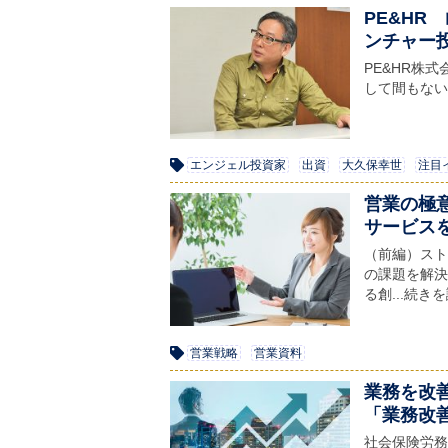
PE&HR
ンチャー
PE&HR株式
して間もない
エンジェル投資家
出資
大久保幸世
注目
営業の極
サービス
（前編）ストー
の課題を解決
る創...続き
営業戦略
営業資料
業務を改
「業務改
社会保険労務士