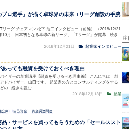
のプロ選手」が描く卓球界の未来 Tリーグ創設の手腕
リーグ チェアマン 松下 浩二インタビュー（前編） （2018/12/21
18年10月、日本初となる卓球の新リーグ、「Tリーグ」が開幕...続き
注
2018年12月21日
起業家インタビュー
があっても融資を受けておくべき理由
バイザーの創業講座【融資を受けるべき理由編】 こんにちは！創
アドバイザー、山田です。 起業家の方とコンサルティングをする
どの...続きを読む
2018年12月18日
起業
融公庫
自己資金
資金調達関連
商品・サービスを買ってもらうための「セールススト
のつくり方