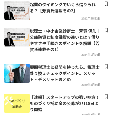
起業のタイミングでいくら借りられ
る？【芳賀氏連載その2】
2021年5月12日
税理士・中小企業診断士 芳賀 保則｜
公庫融資と制度融資の違いとは？借り
やすさや手続きのポイントを解説【芳
賀氏連載その1】
2024年1月24日
顧問税理士に疑問を持ったら。税理士
乗り換えチェックポイント。メリッ
ト・デメリットまとめ
2020年5月30日
【速報】スタートアップの強い味方！
ものづくり補助金の公募が2月18日よ
り開始
2019年2月21日