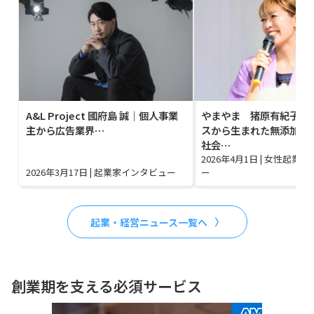
A&L Project 國府島 誠｜個人事業
やまやま 猪原有紀子｜
主から広告業界…
スから生まれた無添加グ
社会…
2026年4月1日
|
女性起業家
2026年3月17日
|
起業家インタビュー
ー
起業・経営ニュース一覧へ
創業期を支える必須サービス