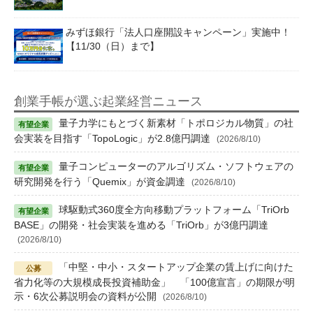
みずほ銀行「法人口座開設キャンペーン」実施中！
【11/30（日）まで】
創業手帳が選ぶ起業経営ニュース
量子力学にもとづく新素材「トポロジカル物質」の社
会実装を目指す「TopoLogic」が2.8億円調達
(2026/8/10)
量子コンピューターのアルゴリズム・ソフトウェアの
研究開発を行う「Quemix」が資金調達
(2026/8/10)
球駆動式360度全方向移動プラットフォーム「TriOrb
BASE」の開発・社会実装を進める「TriOrb」が3億円調達
(2026/8/10)
「中堅・中小・スタートアップ企業の賃上げに向けた
省力化等の大規模成長投資補助金」 「100億宣言」の期限が明
示・6次公募説明会の資料が公開
(2026/8/10)