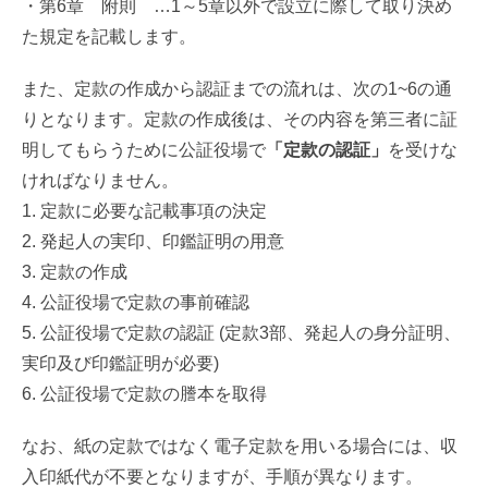
・第6章 附則 …1～5章以外で設立に際して取り決め
た規定を記載します。
また、定款の作成から認証までの流れは、次の1~6の通
りとなります。定款の作成後は、その内容を第三者に証
明してもらうために公証役場で
「定款の認証」
を受けな
ければなりません。
1. 定款に必要な記載事項の決定
2. 発起人の実印、印鑑証明の用意
3. 定款の作成
4. 公証役場で定款の事前確認
5. 公証役場で定款の認証 (定款3部、発起人の身分証明、
実印及び印鑑証明が必要)
6. 公証役場で定款の謄本を取得
なお、紙の定款ではなく電子定款を用いる場合には、収
入印紙代が不要となりますが、手順が異なります。