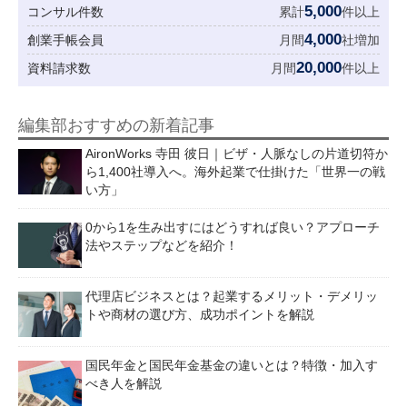
5,000
コンサル件数
累計
件以上
4,000
創業手帳会員
月間
社増加
20,000
資料請求数
月間
件以上
編集部おすすめの新着記事
AironWorks 寺田 彼日｜ビザ・人脈なしの片道切符か
ら1,400社導入へ。海外起業で仕掛けた「世界一の戦
い方」
0から1を生み出すにはどうすれば良い？アプローチ
法やステップなどを紹介！
代理店ビジネスとは？起業するメリット・デメリッ
トや商材の選び方、成功ポイントを解説
国民年金と国民年金基金の違いとは？特徴・加入す
べき人を解説