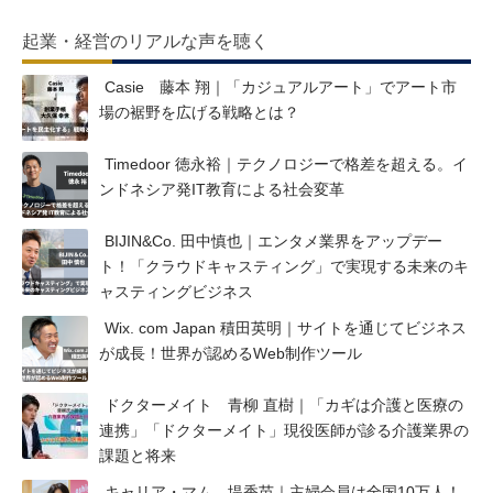
起業・経営のリアルな声を聴く
Casie 藤本 翔｜「カジュアルアート」でアート市
場の裾野を広げる戦略とは？
Timedoor 徳永裕｜テクノロジーで格差を超える。イ
ンドネシア発IT教育による社会変革
BIJIN&Co. 田中慎也｜エンタメ業界をアップデー
ト！「クラウドキャスティング」で実現する未来のキ
ャスティングビジネス
Wix. com Japan 積田英明｜サイトを通じてビジネス
が成長！世界が認めるWeb制作ツール
ドクターメイト 青柳 直樹｜「カギは介護と医療の
連携」「ドクターメイト」現役医師が診る介護業界の
課題と将来
キャリア・マム 堤香苗｜主婦会員は全国10万人！