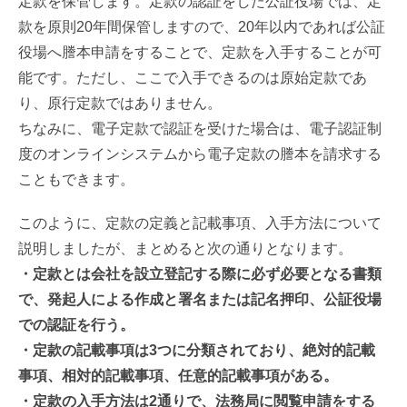
定款を保管します。定款の認証をした公証役場では、定
款を原則20年間保管しますので、20年以内であれば公証
役場へ謄本申請をすることで、定款を入手することが可
能です。ただし、ここで入手できるのは原始定款であ
り、原行定款ではありません。
ちなみに、電子定款で認証を受けた場合は、電子認証制
度のオンラインシステムから電子定款の謄本を請求する
こともできます。
このように、定款の定義と記載事項、入手方法について
説明しましたが、まとめると次の通りとなります。
・定款とは会社を設立登記する際に必ず必要となる書類
で、発起人による作成と署名または記名押印、公証役場
での認証を行う。
・定款の記載事項は3つに分類されており、絶対的記載
事項、相対的記載事項、任意的記載事項がある。
・定款の入手方法は2通りで、法務局に閲覧申請をする