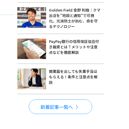
Golden Field 金野 利哉｜クマ
出没を”地図と通知”で可視
化。元消防士が挑む、命を守
るテクノロジー
PayPay銀行の信用保証協会付
き融資とは？メリットや注意
点などを徹底解説
開業届を出しても失業手当は
もらえる！条件と注意点を解
説
新着記事一覧へ