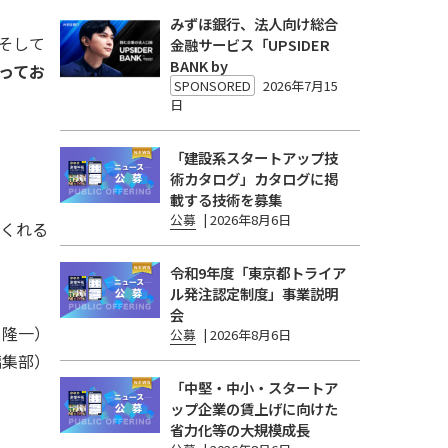
みずほ銀行、法人向け総合
そして
金融サービス「UPSIDER
BANK by
ってお
SPONSORED
2026年7月15
日
「建設系スタートアップ技
術カタログ」カタログに掲
載する技術を募集
公募
|
2026年8月6日
てくれる
令和9年度「東京都トライア
ル発注認定制度」事業説明
会
 隆一）
公募
|
2026年8月6日
編集部）
「中堅・中小・スタートア
ップ企業の賃上げに向けた
省力化等の大規模成長