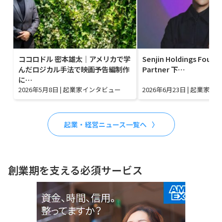
ココロドル 密本雄太｜アメリカで学
Senjin Holdings Found
んだロジカル手法で映画予告編制作
Partner 下…
に…
2026年5月8日
|
起業家インタビュー
2026年6月23日
|
起業家イ
起業・経営ニュース一覧へ
創業期を支える必須サービス