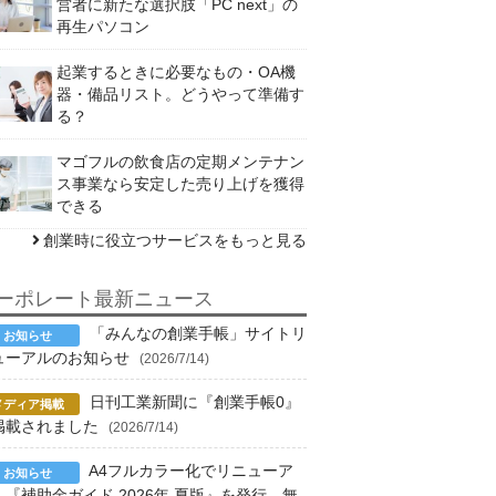
営者に新たな選択肢「PC next」の
再生パソコン
起業するときに必要なもの・OA機
器・備品リスト。どうやって準備す
る？
マゴフルの飲食店の定期メンテナン
ス事業なら安定した売り上げを獲得
できる
創業時に役立つサービスをもっと見る
ーポレート最新ニュース
「みんなの創業手帳」サイトリ
ューアルのお知らせ
(2026/7/14)
日刊工業新聞に『創業手帳0』
掲載されました
(2026/7/14)
A4フルカラー化でリニューア
！『補助金ガイド 2026年 夏版』を発行、無