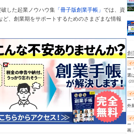
突破した起業ノウハウ集
「冊子版創業手帳」
では、資
など、創業期をサポートするためのさまざまな情報
創
ー
選
(20
ー
外
ー
画