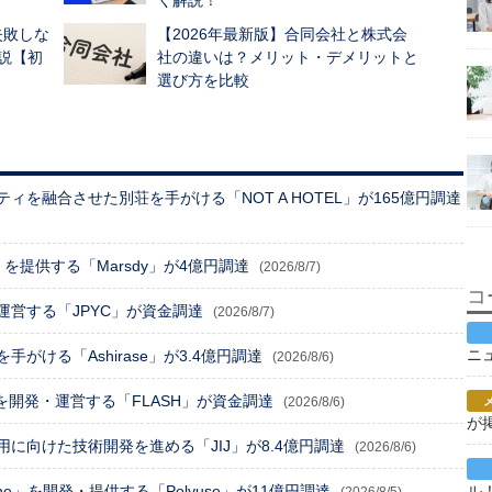
く解説！
失敗しな
【2026年最新版】合同会社と株式会
説【初
社の違いは？メリット・デメリットと
選び方を比較
を融合させた別荘を手がける「NOT A HOTEL」が165億円調達
e」を提供する「Marsdy」が4億円調達
(2026/8/7)
コ
営する「JPYC」が資金調達
(2026/8/7)
ニ
がける「Ashirase」が3.4億円調達
(2026/8/6)
」を開発・運営する「FLASH」が資金調達
(2026/8/6)
が
に向けた技術開発を進める「JIJ」が8.4億円調達
(2026/8/6)
ル
One」を開発・提供する「Polyuse」が11億円調達