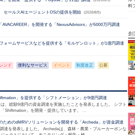
(2026/8/5)
料
 セールスAIエージェントOSの提供を開始
(2026/8/5)
ACAREER」を開発する「NexusAdvisors」が5000万円調達
創
トフォームサービスなどを提供する「モルゲンロット」が1億円調達
レンド
便利なサービス
イベント
制度改正
公募
ftmation」を提供する「シフトメーション」が9億円調達
ョンは、総額9億円の資金調達を実施したことを発表しました。 シフト
iftmation」を開発・提供しています。 …
ためのdMRVソリューションを開発する「Archeda」が資金調達
、資金調達を発表しました。 Archedaは、森林・農業・ブルーカーボンな
ロジェクトにおいて、モニタリング・報告・検…