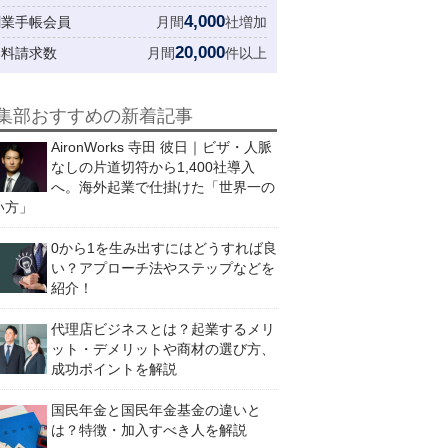
4,000
創業手帳会員
月間
社増加
20,000
資料請求数
月間
件以上
集部おすすめの新着記事
AironWorks 寺田 彼日｜ビザ・人脈
なしの片道切符から1,400社導入
へ。海外起業で仕掛けた「世界一の
い方」
0から1を生み出すにはどうすれば良
い？アプローチ法やステップなどを
紹介！
代理店ビジネスとは？起業するメリ
ット・デメリットや商材の選び方、
成功ポイントを解説
国民年金と国民年金基金の違いと
は？特徴・加入すべき人を解説