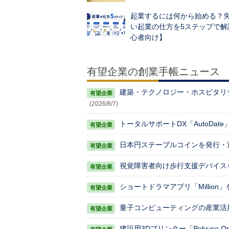
起業するには何から始める？
い起業の仕方を5ステップで解
心者向け】
有望企業の創業手帳ニュース
建築・テクノロジー・ホスピタリティ
(2026/8/7)
トータルサポートDX「AutoDat
日本円ステーブルコインを発行・運
視覚障害者向け歩行支援デバイスを手
ショートドラマアプリ「Million
量子コンピューティングの産業活用
建設用3Dプリンター「Polyuse 