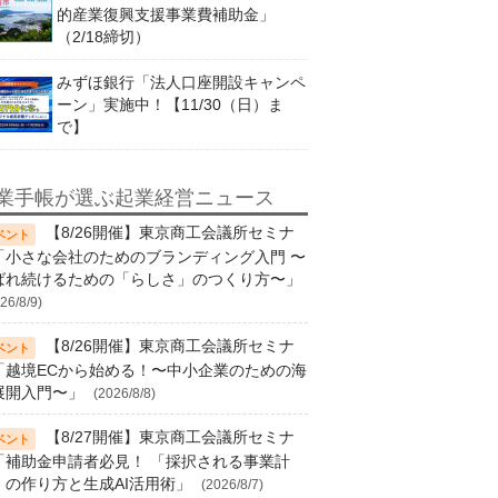
的産業復興支援事業費補助金」
（2/18締切）
みずほ銀行「法人口座開設キャンペ
ーン」実施中！【11/30（日）ま
で】
業手帳が選ぶ起業経営ニュース
【8/26開催】東京商工会議所セミナ
「小さな会社のためのブランディング入門 〜
ばれ続けるための「らしさ」のつくり方〜」
26/8/9)
【8/26開催】東京商工会議所セミナ
「越境ECから始める！〜中小企業のための海
展開入門〜」
(2026/8/8)
【8/27開催】東京商工会議所セミナ
「補助金申請者必見！ 「採択される事業計
」の作り方と生成AI活用術」
(2026/8/7)