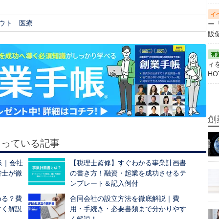
ウト
医療
ー
販
ィ
HO
創
もっている記事
条｜会社
【税理士監修】すぐわかる事業計画書
書士が徹
の書き方！融資・起業を成功させるテ
ンプレート＆記入例付
める？費
合同会社の設立方法を徹底解説｜費
すく解説
用・手続き・必要書類まで分かりやす