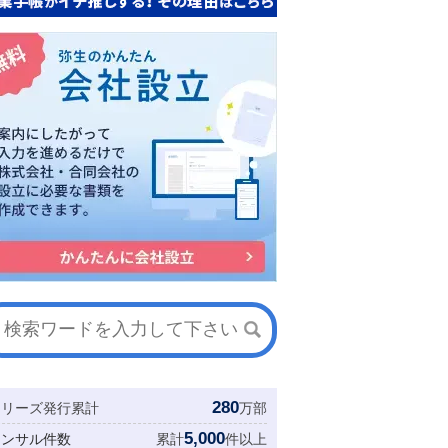
280
シリーズ発行累計
万部
5,000
コンサル件数
累計
件以上