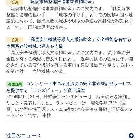
「建設市場整備推進事業費補助金」
「建設市場整備推進事業費補助金」のご案内です。 「社会資本
整備と管理の担い手」・「地域の守り手」としての役割を担う建
設業において、従業員数の減少や現場の急速な高齢化が深刻化す
る一方、全国的に災害の激甚…
「高度安全機械等導入支援補助金」安全機能を有する
車両系建設機械の導入を支援
「高度安全機械等導入支援補助金」のご案内です。 高水準の安
全性を有する機械の普及を目的とし、近年の技術の進展に伴い開
発されている安全機能を有する車両系建設機械等を導入する中小
企業に対し、当該機械への改…
コンクリート中の塩分濃度の完全非破壊計測サービス
を提供する「ランズビュー」が資金調達
2024年10月31日、株式会社ランズビューは、資金調達を実施し
たことを発表しました。 ランズビューは、理化学研究所（理
研）の小型中性子源システム技術の社会実装を目指す理研発スタ
ートアップです。 中性…
注目のニュース