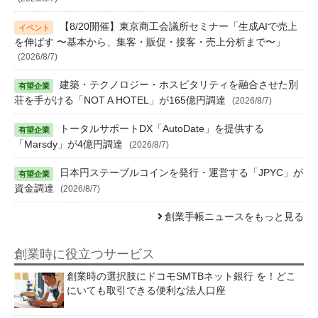
【8/20開催】東京商工会議所セミナー「生成AIで売上
を伸ばす 〜基本から、集客・販促・接客・売上分析まで〜」
(2026/8/7)
建築・テクノロジー・ホスピタリティを融合させた別
荘を手がける「NOT A HOTEL」が165億円調達
(2026/8/7)
トータルサポートDX「AutoDate」を提供する
「Marsdy」が4億円調達
(2026/8/7)
日本円ステーブルコインを発行・運営する「JPYC」が
資金調達
(2026/8/7)
創業手帳ニュースをもっと見る
創業時に役立つサービス
創業時の選択肢にドコモSMTBネット銀行 を！どこ
にいても取引できる便利な法人口座