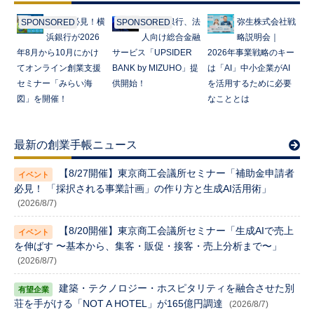
起業家必見！横
みずほ銀行、法
弥生株式会社戦
SPONSORED
SPONSORED
浜銀行が2026
人向け総合金融
略説明会｜
年8月から10月にかけ
サービス「UPSIDER
2026年事業戦略のキー
てオンライン創業支援
BANK by MIZUHO」提
は「AI」中小企業がAI
セミナー「みらい海
供開始！
を活用するために必要
図」を開催！
なこととは
最新の創業手帳ニュース
【8/27開催】東京商工会議所セミナー「補助金申請者
必見！ 「採択される事業計画」の作り方と生成AI活用術」
(2026/8/7)
【8/20開催】東京商工会議所セミナー「生成AIで売上
を伸ばす 〜基本から、集客・販促・接客・売上分析まで〜」
(2026/8/7)
建築・テクノロジー・ホスピタリティを融合させた別
荘を手がける「NOT A HOTEL」が165億円調達
(2026/8/7)