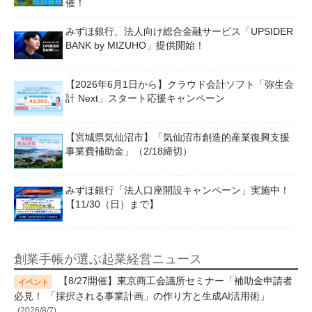
催！
みずほ銀行、法人向け総合金融サービス「UPSIDER
BANK by MIZUHO」提供開始！
【2026年6月1日から】クラウド会計ソフト「弥生会
計 Next」スタート応援キャンペーン
【宮城県気仙沼市】「気仙沼市創造的産業復興支援
事業費補助金」（2/18締切）
みずほ銀行「法人口座開設キャンペーン」実施中！
【11/30（日）まで】
創業手帳が選ぶ起業経営ニュース
【8/27開催】東京商工会議所セミナー「補助金申請者
必見！ 「採択される事業計画」の作り方と生成AI活用術」
(2026/8/7)