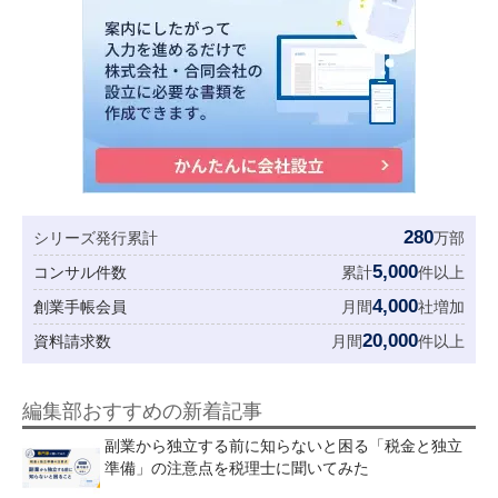
280
シリーズ発行累計
万部
5,000
コンサル件数
累計
件以上
4,000
創業手帳会員
月間
社増加
20,000
資料請求数
月間
件以上
編集部おすすめの新着記事
副業から独立する前に知らないと困る「税金と独立
準備」の注意点を税理士に聞いてみた