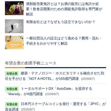
酒類販売業免許とは？お酒の販売には免許が必
要！飲食店開業のための酒販免許取得を専門家が
解説
有限会社とは？なぜもう設立できないのか？
一般社団法人の設立はどう進める？費用・流れ・
手続きをわかりやすく解説
有望企業の創業手帳ニュース
建築・テクノロジー・ホスピタリティを融合させた別
荘を手がける「NOT A HOTEL」が165億円調達
(2026/8/7)
トータルサポートDX「AutoDate」を提供する
「Marsdy」が4億円調達
(2026/8/7)
日本円ステーブルコインを発行・運営する「JPYC」が
資金調達
(2026/8/7)