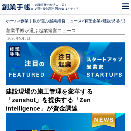
起業直後の全法人に届く
起業･資金調達 国内No.1メディア
ホーム
>
創業手帳が選ぶ起業経営ニュース
>
有望企業
>
建設現場の施工管理
創業手帳が選ぶ起業経営ニュース
2026年5月8日
建設現場の施工管理を変革する
「zenshot」を提供する「Zen
Intelligence」が資金調達