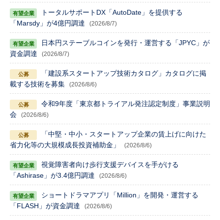
トータルサポートDX「AutoDate」を提供する
「Marsdy」が4億円調達
(2026/8/7)
日本円ステーブルコインを発行・運営する「JPYC」が
資金調達
(2026/8/7)
「建設系スタートアップ技術カタログ」カタログに掲
載する技術を募集
(2026/8/6)
令和9年度「東京都トライアル発注認定制度」事業説明
会
(2026/8/6)
「中堅・中小・スタートアップ企業の賃上げに向けた
省力化等の大規模成長投資補助金」
(2026/8/6)
視覚障害者向け歩行支援デバイスを手がける
「Ashirase」が3.4億円調達
(2026/8/6)
ショートドラマアプリ「Million」を開発・運営する
「FLASH」が資金調達
(2026/8/6)