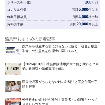
280
シリーズ発行累計
万部
5,000
コンサル件数
累計
件以上
4,000
創業手帳会員
月間
社増加
20,000
資料請求数
月間
件以上
編集部おすすめの新着記事
副業から独立する前に知らないと困る「税金と独立
準備」の注意点を税理士に聞いてみた
【2026年10月】社会保険適用拡大で何が変わる？企
業の負担額や準備事項を解説
源泉徴収票がもらえない時の対処法と不交付届の手
順を解説
郵便料金の値上げが検討！事業者への影響とやって
おきたい対策方法