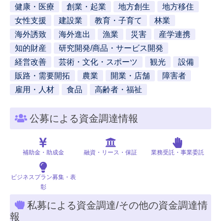
健康・医療
創業・起業
地方創生
地方移住
女性支援
建設業
教育・子育て
林業
海外誘致
海外進出
漁業
災害
産学連携
知的財産
研究開発/商品・サービス開発
経営改善
芸術・文化・スポーツ
観光
設備
販路・需要開拓
農業
開業・店舗
障害者
雇用・人材
食品
高齢者・福祉
公募による資金調達情報
補助金・助成金
融資・リース・保証
業務受託・事業委託
ビジネスプラン募集・表
彰
私募による資金調達/その他の資金調達情
報