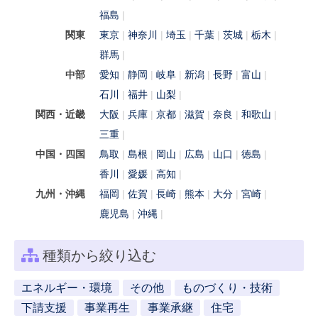
福島
関東
東京
神奈川
埼玉
千葉
茨城
栃木
群馬
中部
愛知
静岡
岐阜
新潟
長野
富山
石川
福井
山梨
関西・近畿
大阪
兵庫
京都
滋賀
奈良
和歌山
三重
中国・四国
鳥取
島根
岡山
広島
山口
徳島
香川
愛媛
高知
九州・沖縄
福岡
佐賀
長崎
熊本
大分
宮崎
鹿児島
沖縄
種類から絞り込む
エネルギー・環境
その他
ものづくり・技術
下請支援
事業再生
事業承継
住宅