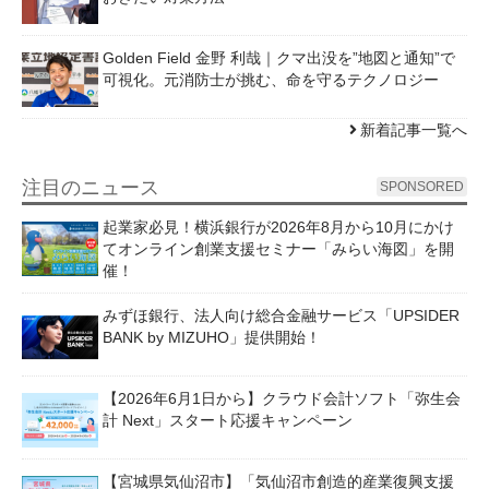
Golden Field 金野 利哉｜クマ出没を”地図と通知”で
可視化。元消防士が挑む、命を守るテクノロジー
新着記事一覧へ
注目のニュース
SPONSORED
起業家必見！横浜銀行が2026年8月から10月にかけ
てオンライン創業支援セミナー「みらい海図」を開
催！
みずほ銀行、法人向け総合金融サービス「UPSIDER
BANK by MIZUHO」提供開始！
【2026年6月1日から】クラウド会計ソフト「弥生会
計 Next」スタート応援キャンペーン
【宮城県気仙沼市】「気仙沼市創造的産業復興支援