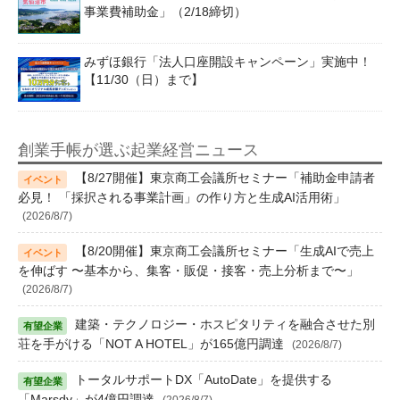
事業費補助金」（2/18締切）
みずほ銀行「法人口座開設キャンペーン」実施中！
【11/30（日）まで】
創業手帳が選ぶ起業経営ニュース
【8/27開催】東京商工会議所セミナー「補助金申請者
必見！ 「採択される事業計画」の作り方と生成AI活用術」
(2026/8/7)
【8/20開催】東京商工会議所セミナー「生成AIで売上
を伸ばす 〜基本から、集客・販促・接客・売上分析まで〜」
(2026/8/7)
建築・テクノロジー・ホスピタリティを融合させた別
荘を手がける「NOT A HOTEL」が165億円調達
(2026/8/7)
トータルサポートDX「AutoDate」を提供する
「Marsdy」が4億円調達
(2026/8/7)