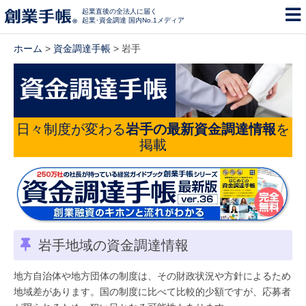
起業直後の全法人に届く
起業･資金調達 国内No.1メディア
ホーム
>
資金調達手帳
> 岩手
日々制度が変わる
岩手の最新資金調達情報
を
掲載
岩手地域の資金調達情報
地方自治体や地方団体の制度は、その財政状況や方針によるため
地域差があります。国の制度に比べて比較的少額ですが、応募者