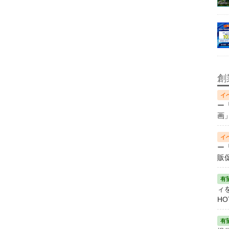
創
ー
画
ー
販
ィ
HO