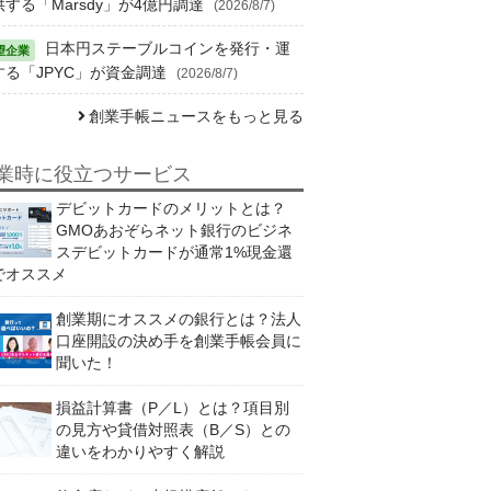
供する「Marsdy」が4億円調達
(2026/8/7)
日本円ステーブルコインを発行・運
する「JPYC」が資金調達
(2026/8/7)
創業手帳ニュースをもっと見る
業時に役立つサービス
デビットカードのメリットとは？
GMOあおぞらネット銀行のビジネ
スデビットカードが通常1%現金還
でオススメ
創業期にオススメの銀行とは？法人
口座開設の決め手を創業手帳会員に
聞いた！
損益計算書（P／L）とは？項目別
の見方や貸借対照表（B／S）との
違いをわかりやすく解説