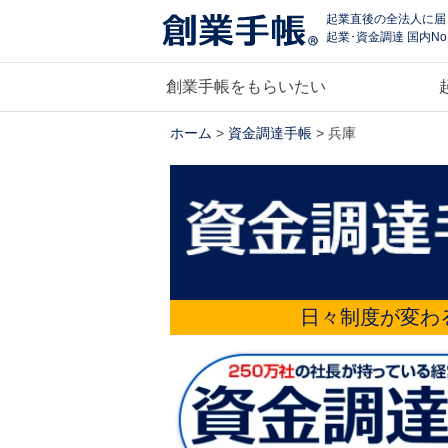
起業直後の全法人に届
起業･資金調達 国内No
創業手帳をもらいたい
ホーム
>
資金調達手帳
> 兵庫
日々制度が変わ