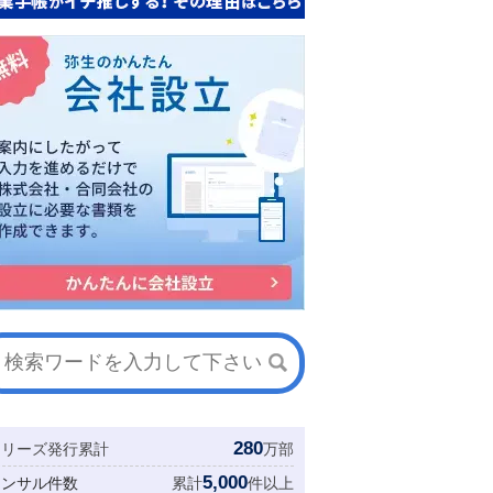
280
シリーズ発行累計
万部
5,000
コンサル件数
累計
件以上