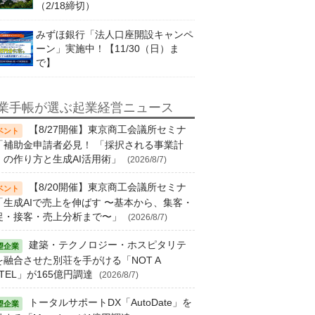
（2/18締切）
みずほ銀行「法人口座開設キャンペ
ーン」実施中！【11/30（日）ま
で】
業手帳が選ぶ起業経営ニュース
【8/27開催】東京商工会議所セミナ
「補助金申請者必見！ 「採択される事業計
」の作り方と生成AI活用術」
(2026/8/7)
【8/20開催】東京商工会議所セミナ
「生成AIで売上を伸ばす 〜基本から、集客・
促・接客・売上分析まで〜」
(2026/8/7)
建築・テクノロジー・ホスピタリテ
を融合させた別荘を手がける「NOT A
TEL」が165億円調達
(2026/8/7)
トータルサポートDX「AutoDate」を