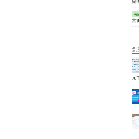
提
営
創
元