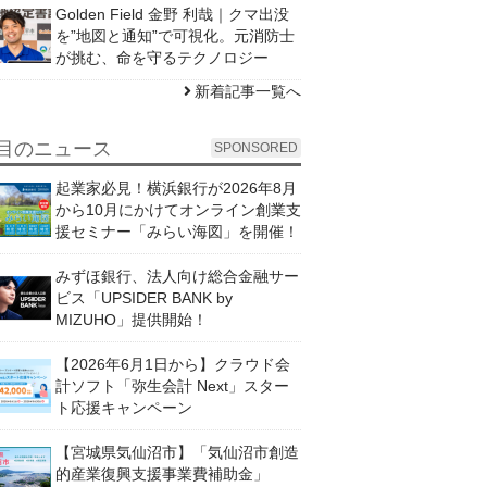
Golden Field 金野 利哉｜クマ出没
を”地図と通知”で可視化。元消防士
が挑む、命を守るテクノロジー
新着記事一覧へ
目のニュース
SPONSORED
起業家必見！横浜銀行が2026年8月
から10月にかけてオンライン創業支
援セミナー「みらい海図」を開催！
みずほ銀行、法人向け総合金融サー
ビス「UPSIDER BANK by
MIZUHO」提供開始！
【2026年6月1日から】クラウド会
計ソフト「弥生会計 Next」スター
ト応援キャンペーン
【宮城県気仙沼市】「気仙沼市創造
的産業復興支援事業費補助金」