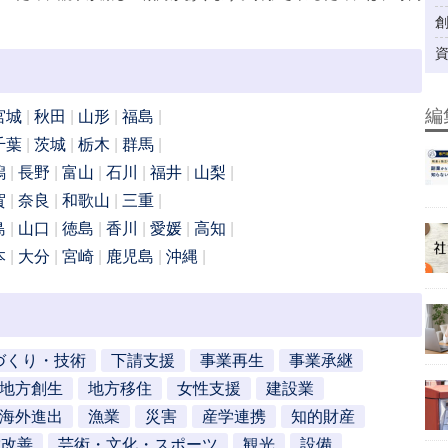
編
宮城
秋田
山形
福島
千葉
茨城
栃木
群馬
潟
長野
富山
石川
福井
山梨
賀
奈良
和歌山
三重
島
山口
徳島
香川
愛媛
高知
本
大分
宮崎
鹿児島
沖縄
づくり・技術
下請支援
事業再生
事業承継
地方創生
地方移住
女性支援
建設業
海外進出
漁業
災害
産学連携
知的財産
営改善
芸術・文化・スポーツ
観光
設備