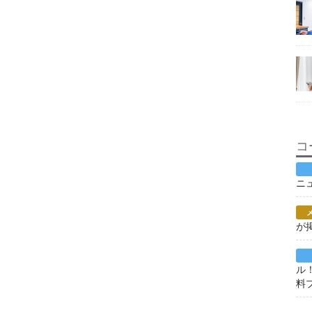
コ
ニ
が
ル
料