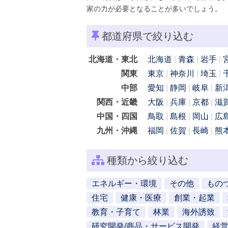
家の力が必要となることが多いでしょう。
都道府県で絞り込む
北海道・東北
北海道
青森
岩手
関東
東京
神奈川
埼玉
中部
愛知
静岡
岐阜
新
関西・近畿
大阪
兵庫
京都
滋
中国・四国
鳥取
島根
岡山
広
九州・沖縄
福岡
佐賀
長崎
熊
種類から絞り込む
エネルギー・環境
その他
もの
住宅
健康・医療
創業・起業
教育・子育て
林業
海外誘致
研究開発/商品・サービス開発
経