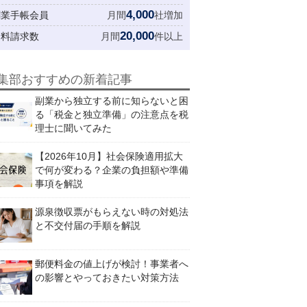
4,000
創業手帳会員
月間
社増加
20,000
資料請求数
月間
件以上
集部おすすめの新着記事
副業から独立する前に知らないと困
る「税金と独立準備」の注意点を税
理士に聞いてみた
【2026年10月】社会保険適用拡大
で何が変わる？企業の負担額や準備
事項を解説
源泉徴収票がもらえない時の対処法
と不交付届の手順を解説
郵便料金の値上げが検討！事業者へ
の影響とやっておきたい対策方法