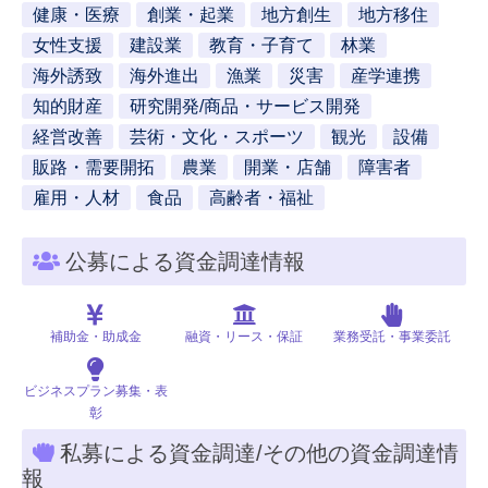
健康・医療
創業・起業
地方創生
地方移住
女性支援
建設業
教育・子育て
林業
海外誘致
海外進出
漁業
災害
産学連携
知的財産
研究開発/商品・サービス開発
経営改善
芸術・文化・スポーツ
観光
設備
販路・需要開拓
農業
開業・店舗
障害者
雇用・人材
食品
高齢者・福祉
公募による資金調達情報
補助金・助成金
融資・リース・保証
業務受託・事業委託
ビジネスプラン募集・表
彰
私募による資金調達/その他の資金調達情
報