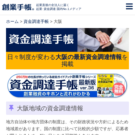
起業直後の全法人に届く
起業･資金調達 国内No.1メディア
ホーム
>
資金調達手帳
> 大阪
日々制度が変わる
大阪の最新資金調達情報
を
掲載
大阪地域の資金調達情報
地方自治体や地方団体の制度は、その財政状況や方針によるため
地域差があります。国の制度に比べて比較的少額ですが、応募者