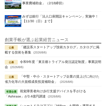
事業費補助金」（2/18締切）
みずほ銀行「法人口座開設キャンペーン」実施中！
【11/30（日）まで】
創業手帳が選ぶ起業経営ニュース
「建設系スタートアップ技術カタログ」カタログに掲
載する技術を募集
(2026/8/6)
令和9年度「東京都トライアル発注認定制度」事業説明
会
(2026/8/6)
「中堅・中小・スタートアップ企業の賃上げに向けた
省力化等の大規模成長投資補助金」
(2026/8/6)
視覚障害者向け歩行支援デバイスを手がける
「Ashirase」が3.4億円調達
(2026/8/6)
ショートドラマアプリ「Million」を開発・運営する