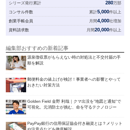
280
シリーズ発行累計
万部
5,000
コンサル件数
累計
件以上
4,000
創業手帳会員
月間
社増加
20,000
資料請求数
月間
件以上
編集部おすすめの新着記事
源泉徴収票がもらえない時の対処法と不交付届の手
順を解説
郵便料金の値上げが検討！事業者への影響とやって
おきたい対策方法
Golden Field 金野 利哉｜クマ出没を”地図と通知”で
可視化。元消防士が挑む、命を守るテクノロジー
PayPay銀行の信用保証協会付き融資とは？メリット
や注意点などを徹底解説