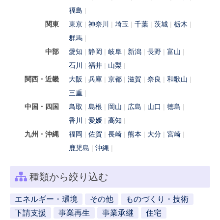
福島
関東
東京
神奈川
埼玉
千葉
茨城
栃木
群馬
中部
愛知
静岡
岐阜
新潟
長野
富山
石川
福井
山梨
関西・近畿
大阪
兵庫
京都
滋賀
奈良
和歌山
三重
中国・四国
鳥取
島根
岡山
広島
山口
徳島
香川
愛媛
高知
九州・沖縄
福岡
佐賀
長崎
熊本
大分
宮崎
鹿児島
沖縄
種類から絞り込む
エネルギー・環境
その他
ものづくり・技術
下請支援
事業再生
事業承継
住宅