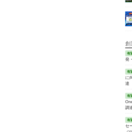
創
発
に
達
On
調
セ
(20