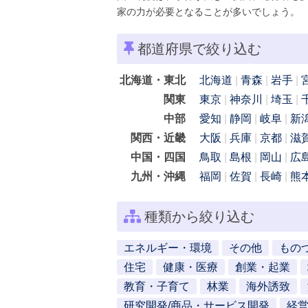
家の力が必要となることが多いでしょう。
都道府県で絞り込む
北海道・東北
北海道
青森
岩手
関東
東京
神奈川
埼玉
中部
愛知
静岡
岐阜
新
関西・近畿
大阪
兵庫
京都
滋
中国・四国
鳥取
島根
岡山
広
九州・沖縄
福岡
佐賀
長崎
熊
種類から絞り込む
エネルギー・環境
その他
もの
住宅
健康・医療
創業・起業
教育・子育て
林業
海外誘致
研究開発/商品・サービス開発
経