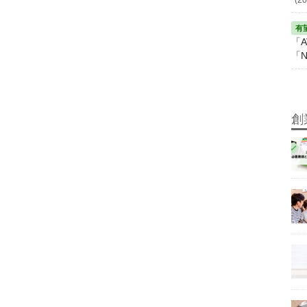
「A
「N
創