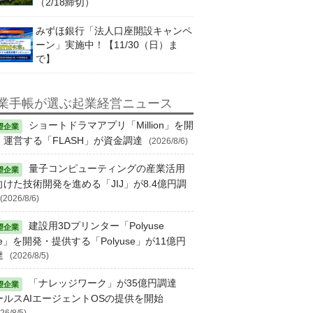
（2/18締切）
みずほ銀行「法人口座開設キャンペ
ーン」実施中！【11/30（日）ま
で】
業手帳が選ぶ起業経営ニュース
ショートドラマアプリ「Million」を開
・運営する「FLASH」が資金調達
(2026/8/6)
量子コンピューティングの産業活用
向けた技術開発を進める「JIJ」が8.4億円調
(2026/8/6)
建設用3Dプリンター「Polyuse
e」を開発・提供する「Polyuse」が11億円
達
(2026/8/5)
「ナレッジワーク」が35億円調達
ールスAIエージェントOSの提供を開始
26/8/5)