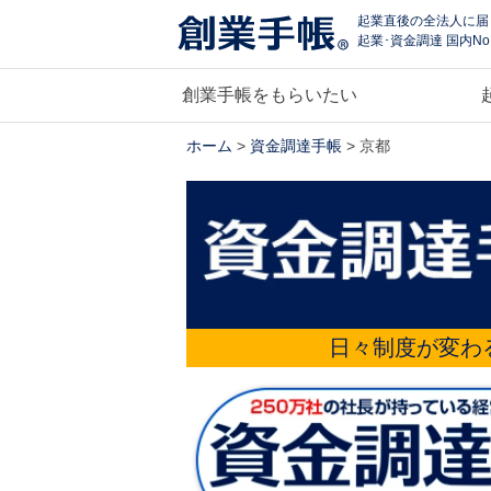
起業直後の全法人に届
起業･資金調達 国内No
創業手帳をもらいたい
ホーム
>
資金調達手帳
> 京都
日々制度が変わ