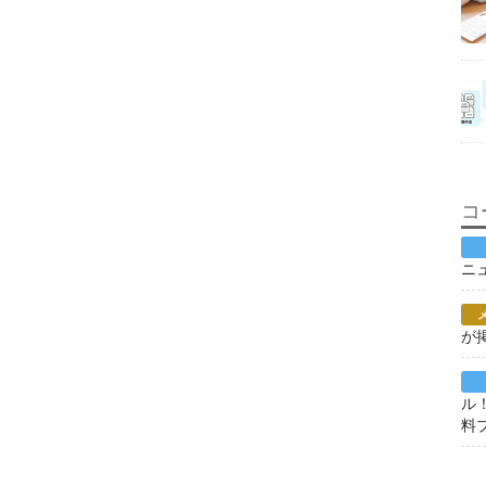
コ
ニ
が
ル
料