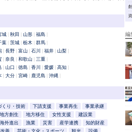
編
宮城
秋田
山形
福島
千葉
茨城
栃木
群馬
潟
長野
富山
石川
福井
山梨
賀
奈良
和歌山
三重
島
山口
徳島
香川
愛媛
高知
本
大分
宮崎
鹿児島
沖縄
づくり・技術
下請支援
事業再生
事業承継
地方創生
地方移住
女性支援
建設業
海外進出
漁業
災害
産学連携
知的財産
営改善
芸術・文化・スポーツ
観光
設備