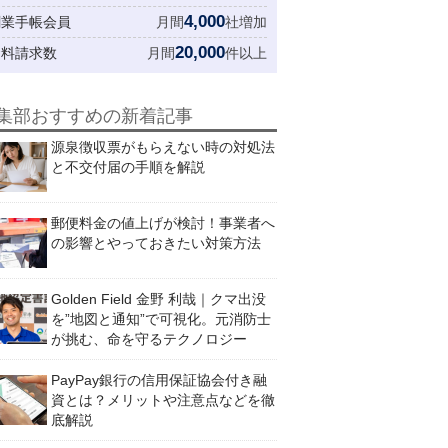
4,000
創業手帳会員
月間
社増加
20,000
資料請求数
月間
件以上
集部おすすめの新着記事
源泉徴収票がもらえない時の対処法
と不交付届の手順を解説
郵便料金の値上げが検討！事業者へ
の影響とやっておきたい対策方法
Golden Field 金野 利哉｜クマ出没
を”地図と通知”で可視化。元消防士
が挑む、命を守るテクノロジー
PayPay銀行の信用保証協会付き融
資とは？メリットや注意点などを徹
底解説