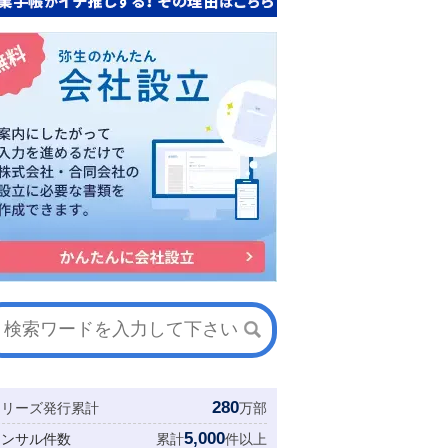
280
シリーズ発行累計
万部
5,000
コンサル件数
累計
件以上