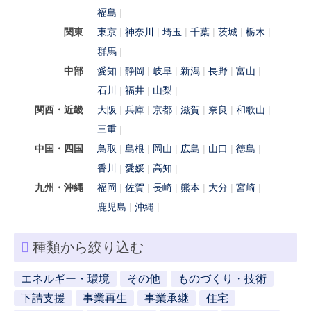
福島
関東
東京
神奈川
埼玉
千葉
茨城
栃木
群馬
中部
愛知
静岡
岐阜
新潟
長野
富山
石川
福井
山梨
関西・近畿
大阪
兵庫
京都
滋賀
奈良
和歌山
三重
中国・四国
鳥取
島根
岡山
広島
山口
徳島
香川
愛媛
高知
九州・沖縄
福岡
佐賀
長崎
熊本
大分
宮崎
鹿児島
沖縄
種類から絞り込む
エネルギー・環境
その他
ものづくり・技術
下請支援
事業再生
事業承継
住宅