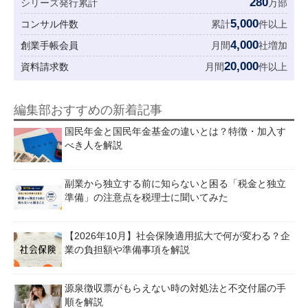
280
シリーズ発行累計
万部
5,000
コンサル件数
累計
件以上
4,000
創業手帳会員
月間
社増加
20,000
資料請求数
月間
件以上
編集部おすすめの新着記事
国民年金と国民年金基金の違いとは？特徴・加入す
べき人を解説
副業から独立する前に知らないと困る「税金と独立
準備」の注意点を税理士に聞いてみた
【2026年10月】社会保険適用拡大で何が変わる？企
業の負担額や準備事項を解説
源泉徴収票がもらえない時の対処法と不交付届の手
順を解説