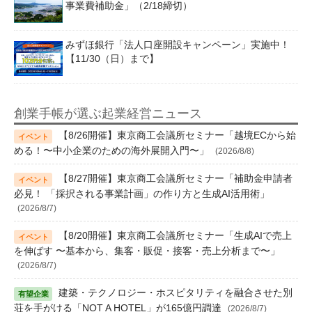
事業費補助金」（2/18締切）
みずほ銀行「法人口座開設キャンペーン」実施中！
【11/30（日）まで】
創業手帳が選ぶ起業経営ニュース
【8/26開催】東京商工会議所セミナー「越境ECから始
める！〜中小企業のための海外展開入門〜」
(2026/8/8)
【8/27開催】東京商工会議所セミナー「補助金申請者
必見！ 「採択される事業計画」の作り方と生成AI活用術」
(2026/8/7)
【8/20開催】東京商工会議所セミナー「生成AIで売上
を伸ばす 〜基本から、集客・販促・接客・売上分析まで〜」
(2026/8/7)
建築・テクノロジー・ホスピタリティを融合させた別
荘を手がける「NOT A HOTEL」が165億円調達
(2026/8/7)