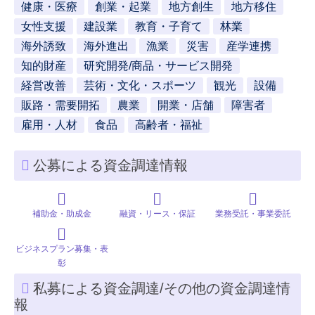
健康・医療
創業・起業
地方創生
地方移住
女性支援
建設業
教育・子育て
林業
海外誘致
海外進出
漁業
災害
産学連携
知的財産
研究開発/商品・サービス開発
経営改善
芸術・文化・スポーツ
観光
設備
販路・需要開拓
農業
開業・店舗
障害者
雇用・人材
食品
高齢者・福祉
公募による資金調達情報
補助金・助成金
融資・リース・保証
業務受託・事業委託
ビジネスプラン募集・表
彰
私募による資金調達/その他の資金調達情
報