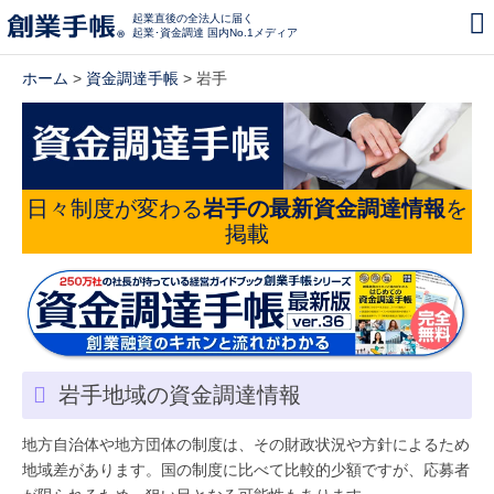
起業直後の全法人に届く
起業･資金調達 国内No.1メディア
ホーム
>
資金調達手帳
> 岩手
日々制度が変わる
岩手の最新資金調達情報
を
掲載
岩手地域の資金調達情報
地方自治体や地方団体の制度は、その財政状況や方針によるため
地域差があります。国の制度に比べて比較的少額ですが、応募者