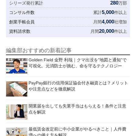
280
シリーズ発行累計
万部
5,000
コンサル件数
累計
件以上
4,000
創業手帳会員
月間
社増加
20,000
資料請求数
月間
件以上
編集部おすすめの新着記事
Golden Field 金野 利哉｜クマ出没を”地図と通知”で
可視化。元消防士が挑む、命を守るテクノロジー
PayPay銀行の信用保証協会付き融資とは？メリット
や注意点などを徹底解説
開業届を出しても失業手当はもらえる！条件と注意
点を解説
最低賃金改定前に中小企業がやるべきこと｜人件費
増への備え方を解説