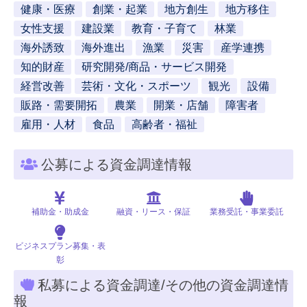
健康・医療
創業・起業
地方創生
地方移住
女性支援
建設業
教育・子育て
林業
海外誘致
海外進出
漁業
災害
産学連携
知的財産
研究開発/商品・サービス開発
経営改善
芸術・文化・スポーツ
観光
設備
販路・需要開拓
農業
開業・店舗
障害者
雇用・人材
食品
高齢者・福祉
公募による資金調達情報
補助金・助成金
融資・リース・保証
業務受託・事業委託
ビジネスプラン募集・表
彰
私募による資金調達/その他の資金調達情
報