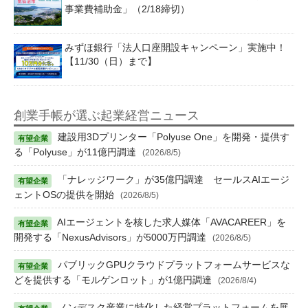
事業費補助金」（2/18締切）
みずほ銀行「法人口座開設キャンペーン」実施中！
【11/30（日）まで】
創業手帳が選ぶ起業経営ニュース
建設用3Dプリンター「Polyuse One」を開発・提供す
る「Polyuse」が11億円調達
(2026/8/5)
「ナレッジワーク」が35億円調達 セールスAIエージ
ェントOSの提供を開始
(2026/8/5)
AIエージェントを核した求人媒体「AVACAREER」を
開発する「NexusAdvisors」が5000万円調達
(2026/8/5)
パブリックGPUクラウドプラットフォームサービスな
どを提供する「モルゲンロット」が1億円調達
(2026/8/4)
ノンデスク産業に特化した経営プラットフォームを展