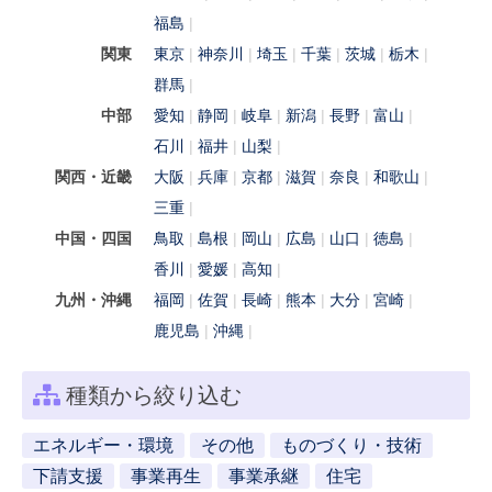
福島
関東
東京
神奈川
埼玉
千葉
茨城
栃木
群馬
中部
愛知
静岡
岐阜
新潟
長野
富山
石川
福井
山梨
関西・近畿
大阪
兵庫
京都
滋賀
奈良
和歌山
三重
中国・四国
鳥取
島根
岡山
広島
山口
徳島
香川
愛媛
高知
九州・沖縄
福岡
佐賀
長崎
熊本
大分
宮崎
鹿児島
沖縄
種類から絞り込む
エネルギー・環境
その他
ものづくり・技術
下請支援
事業再生
事業承継
住宅