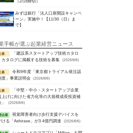
（2/18締切）
みずほ銀行「法人口座開設キャンペ
ーン」実施中！【11/30（日）ま
で】
業手帳が選ぶ起業経営ニュース
「建設系スタートアップ技術カタロ
」カタログに掲載する技術を募集
(2026/8/6)
令和9年度「東京都トライアル発注認
制度」事業説明会
(2026/8/6)
「中堅・中小・スタートアップ企業
賃上げに向けた省力化等の大規模成長投資補
金」
(2026/8/6)
視覚障害者向け歩行支援デバイスを
ける「Ashirase」が3.4億円調達
(2026/8/6)
ショートドラマアプリ「Million」を開