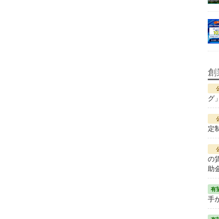
創
グ
定
の
助
手が