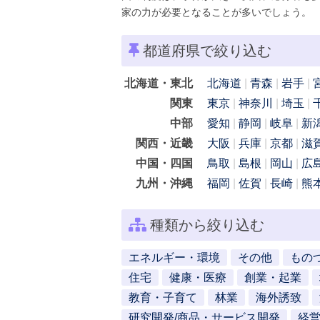
家の力が必要となることが多いでしょう。
都道府県で絞り込む
北海道・東北
北海道
青森
岩手
関東
東京
神奈川
埼玉
中部
愛知
静岡
岐阜
新
関西・近畿
大阪
兵庫
京都
滋
中国・四国
鳥取
島根
岡山
広
九州・沖縄
福岡
佐賀
長崎
熊
種類から絞り込む
エネルギー・環境
その他
もの
住宅
健康・医療
創業・起業
教育・子育て
林業
海外誘致
研究開発/商品・サービス開発
経