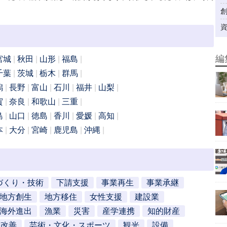
編
宮城
秋田
山形
福島
千葉
茨城
栃木
群馬
潟
長野
富山
石川
福井
山梨
賀
奈良
和歌山
三重
島
山口
徳島
香川
愛媛
高知
本
大分
宮崎
鹿児島
沖縄
づくり・技術
下請支援
事業再生
事業承継
地方創生
地方移住
女性支援
建設業
海外進出
漁業
災害
産学連携
知的財産
営改善
芸術・文化・スポーツ
観光
設備