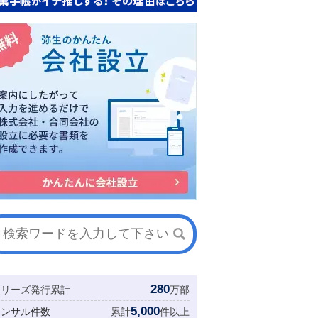
280
シリーズ発行累計
万部
5,000
コンサル件数
累計
件以上