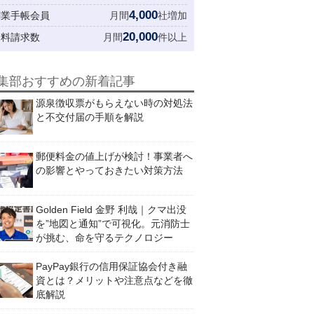
4,000
創業手帳会員
月間
社増加
20,000
資料請求数
月間
件以上
集部おすすめの新着記事
源泉徴収票がもらえない時の対処法
と不交付届の手順を解説
郵便料金の値上げが検討！事業者へ
の影響とやっておきたい対策方法
Golden Field 金野 利哉｜クマ出没
を”地図と通知”で可視化。元消防士
が挑む、命を守るテクノロジー
PayPay銀行の信用保証協会付き融
資とは？メリットや注意点などを徹
底解説