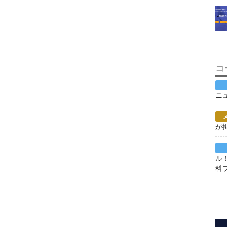
コ
ニ
が
ル
料