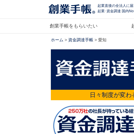
起業直後の全法人に届
起業･資金調達 国内No
創業手帳をもらいたい
ホーム
>
資金調達手帳
> 愛知
日々制度が変わ