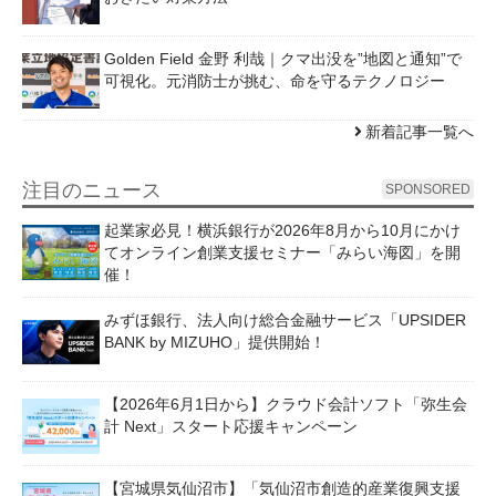
Golden Field 金野 利哉｜クマ出没を”地図と通知”で
可視化。元消防士が挑む、命を守るテクノロジー
新着記事一覧へ
注目のニュース
SPONSORED
起業家必見！横浜銀行が2026年8月から10月にかけ
てオンライン創業支援セミナー「みらい海図」を開
催！
みずほ銀行、法人向け総合金融サービス「UPSIDER
BANK by MIZUHO」提供開始！
【2026年6月1日から】クラウド会計ソフト「弥生会
計 Next」スタート応援キャンペーン
【宮城県気仙沼市】「気仙沼市創造的産業復興支援