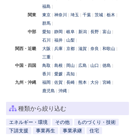
福島
関東
東京
神奈川
埼玉
千葉
茨城
栃木
群馬
中部
愛知
静岡
岐阜
新潟
長野
富山
石川
福井
山梨
関西・近畿
大阪
兵庫
京都
滋賀
奈良
和歌山
三重
中国・四国
鳥取
島根
岡山
広島
山口
徳島
香川
愛媛
高知
九州・沖縄
福岡
佐賀
長崎
熊本
大分
宮崎
鹿児島
沖縄
種類から絞り込む
エネルギー・環境
その他
ものづくり・技術
下請支援
事業再生
事業承継
住宅