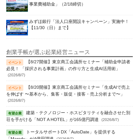
事業費補助金」（2/18締切）
みずほ銀行「法人口座開設キャンペーン」実施中！
【11/30（日）まで】
創業手帳が選ぶ起業経営ニュース
【8/27開催】東京商工会議所セミナー「補助金申請者
必見！ 「採択される事業計画」の作り方と生成AI活用術」
(2026/8/7)
【8/20開催】東京商工会議所セミナー「生成AIで売上
を伸ばす 〜基本から、集客・販促・接客・売上分析まで〜」
(2026/8/7)
建築・テクノロジー・ホスピタリティを融合させた別
荘を手がける「NOT A HOTEL」が165億円調達
(2026/8/7)
トータルサポートDX「AutoDate」を提供する
「Marsdy」が4億円調達
(2026/8/7)