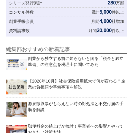
280
シリーズ発行累計
万部
5,000
コンサル件数
累計
件以上
4,000
創業手帳会員
月間
社増加
20,000
資料請求数
月間
件以上
編集部おすすめの新着記事
副業から独立する前に知らないと困る「税金と独立
準備」の注意点を税理士に聞いてみた
【2026年10月】社会保険適用拡大で何が変わる？企
業の負担額や準備事項を解説
源泉徴収票がもらえない時の対処法と不交付届の手
順を解説
郵便料金の値上げが検討！事業者への影響とやって
おきたい対策方法