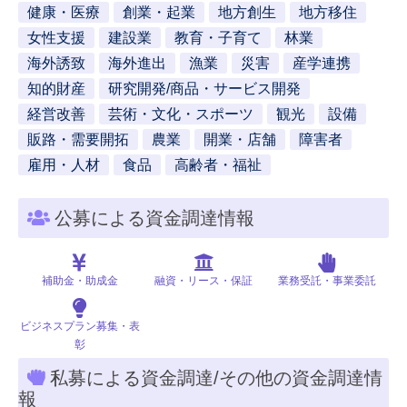
健康・医療
創業・起業
地方創生
地方移住
女性支援
建設業
教育・子育て
林業
海外誘致
海外進出
漁業
災害
産学連携
知的財産
研究開発/商品・サービス開発
経営改善
芸術・文化・スポーツ
観光
設備
販路・需要開拓
農業
開業・店舗
障害者
雇用・人材
食品
高齢者・福祉
公募による資金調達情報
補助金・助成金
融資・リース・保証
業務受託・事業委託
ビジネスプラン募集・表
彰
私募による資金調達/その他の資金調達情
報