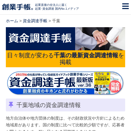
起業直後の全法人に届く
起業･資金調達 国内No.1メディア
ホーム
>
資金調達手帳
> 千葉
日々制度が変わる
千葉の最新資金調達情報
を
掲載
千葉地域の資金調達情報
地方自治体や地方団体の制度は、その財政状況や方針によるため
地域差があります。国の制度に比べて比較的少額ですが、応募者