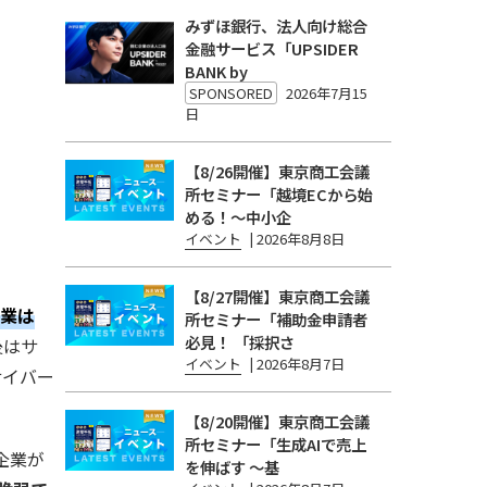
みずほ銀行、法人向け総合
金融サービス「UPSIDER
BANK by
SPONSORED
2026年7月15
日
【8/26開催】東京商工会議
所セミナー「越境ECから始
める！〜中小企
イベント
|
2026年8月8日
【8/27開催】東京商工会議
企業は
所セミナー「補助金申請者
必見！ 「採択さ
後はサ
イベント
|
2026年8月7日
サイバー
【8/20開催】東京商工会議
所セミナー「生成AIで売上
企業が
を伸ばす 〜基