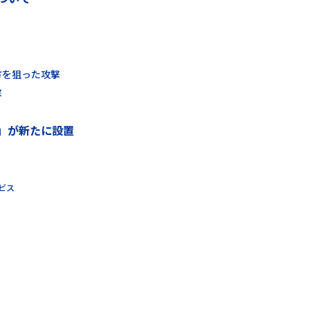
方を狙った攻撃
撃
」が新たに設置
ビス