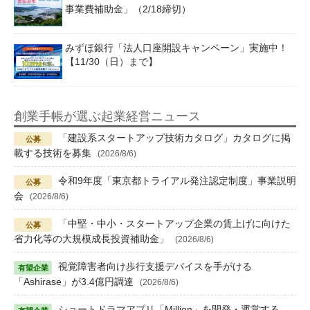
事業費補助金」（2/18締切）
みずほ銀行「法人口座開設キャンペーン」実施中！
【11/30（日）まで】
創業手帳が選ぶ起業経営ニュース
「建設系スタートアップ技術カタログ」カタログに掲
載する技術を募集
(2026/8/6)
令和9年度「東京都トライアル発注認定制度」事業説明
会
(2026/8/6)
「中堅・中小・スタートアップ企業の賃上げに向けた
省力化等の大規模成長投資補助金」
(2026/8/6)
視覚障害者向け歩行支援デバイスを手がける
「Ashirase」が3.4億円調達
(2026/8/6)
ショートドラマアプリ「Million」を開発・運営する