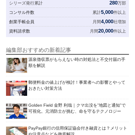
280
シリーズ発行累計
万部
5,000
コンサル件数
累計
件以上
4,000
創業手帳会員
月間
社増加
20,000
資料請求数
月間
件以上
編集部おすすめの新着記事
源泉徴収票がもらえない時の対処法と不交付届の手
順を解説
郵便料金の値上げが検討！事業者への影響とやって
おきたい対策方法
Golden Field 金野 利哉｜クマ出没を”地図と通知”で
可視化。元消防士が挑む、命を守るテクノロジー
PayPay銀行の信用保証協会付き融資とは？メリット
や注意点などを徹底解説