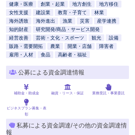
健康・医療
創業・起業
地方創生
地方移住
女性支援
建設業
教育・子育て
林業
海外誘致
海外進出
漁業
災害
産学連携
知的財産
研究開発/商品・サービス開発
経営改善
芸術・文化・スポーツ
観光
設備
販路・需要開拓
農業
開業・店舗
障害者
雇用・人材
食品
高齢者・福祉
公募による資金調達情報
補助金・助成金
融資・リース・保証
業務受託・事業委託
ビジネスプラン募集・表
彰
私募による資金調達/その他の資金調達情
報