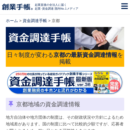
起業直後の全法人に届く
起業･資金調達 国内No.1メディア
ホーム
>
資金調達手帳
> 京都
日々制度が変わる
京都の最新資金調達情報
を
掲載
京都地域の資金調達情報
地方自治体や地方団体の制度は、その財政状況や方針によるため
地域差があります。国の制度に比べて比較的少額ですが、応募者