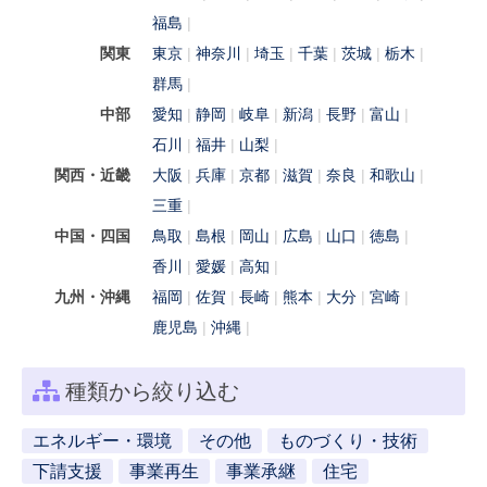
福島
関東
東京
神奈川
埼玉
千葉
茨城
栃木
群馬
中部
愛知
静岡
岐阜
新潟
長野
富山
石川
福井
山梨
関西・近畿
大阪
兵庫
京都
滋賀
奈良
和歌山
三重
中国・四国
鳥取
島根
岡山
広島
山口
徳島
香川
愛媛
高知
九州・沖縄
福岡
佐賀
長崎
熊本
大分
宮崎
鹿児島
沖縄
種類から絞り込む
エネルギー・環境
その他
ものづくり・技術
下請支援
事業再生
事業承継
住宅