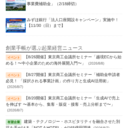
事業費補助金」（2/18締切）
みずほ銀行「法人口座開設キャンペーン」実施中！
【11/30（日）まで】
創業手帳が選ぶ起業経営ニュース
【8/26開催】東京商工会議所セミナー「越境ECから始
める！〜中小企業のための海外展開入門〜」
(2026/8/8)
【8/27開催】東京商工会議所セミナー「補助金申請者
必見！ 「採択される事業計画」の作り方と生成AI活用術」
(2026/8/7)
【8/20開催】東京商工会議所セミナー「生成AIで売上
を伸ばす 〜基本から、集客・販促・接客・売上分析まで〜」
(2026/8/7)
建築・テクノロジー・ホスピタリティを融合させた別
荘を手がける「NOT A HOTEL」が165億円調達
(2026/8/7)