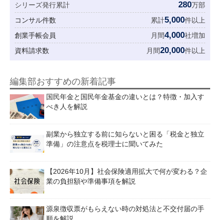
280
シリーズ発行累計
万部
5,000
コンサル件数
累計
件以上
4,000
創業手帳会員
月間
社増加
20,000
資料請求数
月間
件以上
編集部おすすめの新着記事
国民年金と国民年金基金の違いとは？特徴・加入す
べき人を解説
副業から独立する前に知らないと困る「税金と独立
準備」の注意点を税理士に聞いてみた
【2026年10月】社会保険適用拡大で何が変わる？企
業の負担額や準備事項を解説
源泉徴収票がもらえない時の対処法と不交付届の手
順を解説