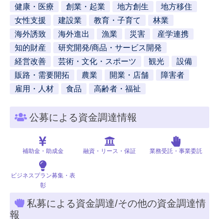
健康・医療
創業・起業
地方創生
地方移住
女性支援
建設業
教育・子育て
林業
海外誘致
海外進出
漁業
災害
産学連携
知的財産
研究開発/商品・サービス開発
経営改善
芸術・文化・スポーツ
観光
設備
販路・需要開拓
農業
開業・店舗
障害者
雇用・人材
食品
高齢者・福祉
公募による資金調達情報
補助金・助成金
融資・リース・保証
業務受託・事業委託
ビジネスプラン募集・表
彰
私募による資金調達/その他の資金調達情
報