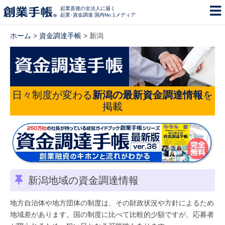
起業直後の全法人に届く
起業･資金調達 国内No.1メディア
ホーム
>
資金調達手帳
> 新潟
日々制度が変わる
新潟の最新資金調達情報
を
掲載
新潟地域の資金調達情報
地方自治体や地方団体の制度は、その財政状況や方針によるため
地域差があります。国の制度に比べて比較的少額ですが、応募者