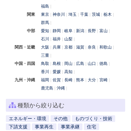
福島
関東
東京
神奈川
埼玉
千葉
茨城
栃木
群馬
中部
愛知
静岡
岐阜
新潟
長野
富山
石川
福井
山梨
関西・近畿
大阪
兵庫
京都
滋賀
奈良
和歌山
三重
中国・四国
鳥取
島根
岡山
広島
山口
徳島
香川
愛媛
高知
九州・沖縄
福岡
佐賀
長崎
熊本
大分
宮崎
鹿児島
沖縄
種類から絞り込む
エネルギー・環境
その他
ものづくり・技術
下請支援
事業再生
事業承継
住宅