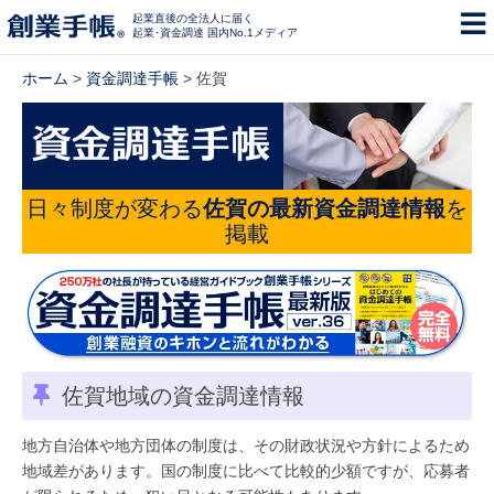
起業直後の全法人に届く
起業･資金調達 国内No.1メディア
ホーム
>
資金調達手帳
> 佐賀
日々制度が変わる
佐賀の最新資金調達情報
を
掲載
佐賀地域の資金調達情報
地方自治体や地方団体の制度は、その財政状況や方針によるため
地域差があります。国の制度に比べて比較的少額ですが、応募者