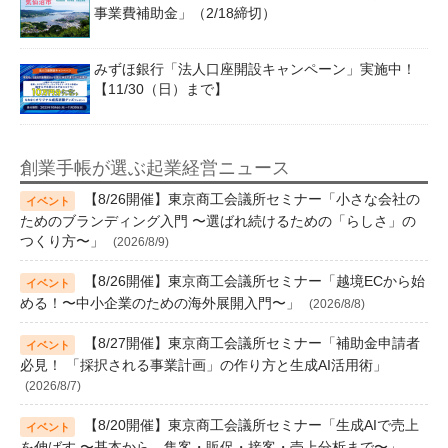
事業費補助金」（2/18締切）
みずほ銀行「法人口座開設キャンペーン」実施中！
【11/30（日）まで】
創業手帳が選ぶ起業経営ニュース
【8/26開催】東京商工会議所セミナー「小さな会社の
ためのブランディング入門 〜選ばれ続けるための「らしさ」の
つくり方〜」
(2026/8/9)
【8/26開催】東京商工会議所セミナー「越境ECから始
める！〜中小企業のための海外展開入門〜」
(2026/8/8)
【8/27開催】東京商工会議所セミナー「補助金申請者
必見！ 「採択される事業計画」の作り方と生成AI活用術」
(2026/8/7)
【8/20開催】東京商工会議所セミナー「生成AIで売上
を伸ばす 〜基本から、集客・販促・接客・売上分析まで〜」