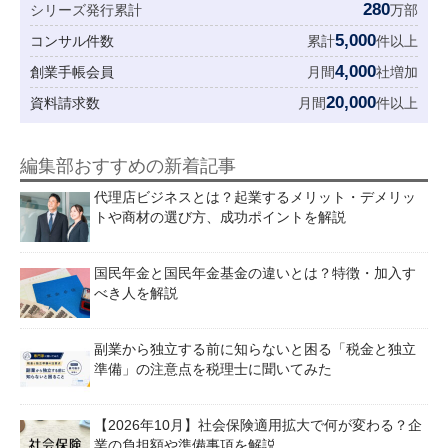
280
シリーズ発行累計
万部
5,000
コンサル件数
累計
件以上
4,000
創業手帳会員
月間
社増加
20,000
資料請求数
月間
件以上
編集部おすすめの新着記事
代理店ビジネスとは？起業するメリット・デメリッ
トや商材の選び方、成功ポイントを解説
国民年金と国民年金基金の違いとは？特徴・加入す
べき人を解説
副業から独立する前に知らないと困る「税金と独立
準備」の注意点を税理士に聞いてみた
【2026年10月】社会保険適用拡大で何が変わる？企
業の負担額や準備事項を解説