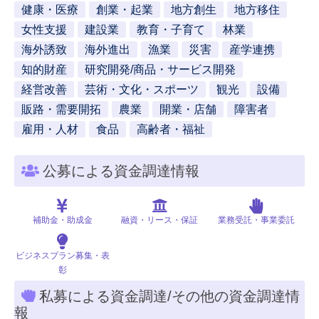
健康・医療
創業・起業
地方創生
地方移住
女性支援
建設業
教育・子育て
林業
海外誘致
海外進出
漁業
災害
産学連携
知的財産
研究開発/商品・サービス開発
経営改善
芸術・文化・スポーツ
観光
設備
販路・需要開拓
農業
開業・店舗
障害者
雇用・人材
食品
高齢者・福祉
公募による資金調達情報
補助金・助成金
融資・リース・保証
業務受託・事業委託
ビジネスプラン募集・表
彰
私募による資金調達/その他の資金調達情
報