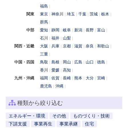
福島
関東
東京
神奈川
埼玉
千葉
茨城
栃木
群馬
中部
愛知
静岡
岐阜
新潟
長野
富山
石川
福井
山梨
関西・近畿
大阪
兵庫
京都
滋賀
奈良
和歌山
三重
中国・四国
鳥取
島根
岡山
広島
山口
徳島
香川
愛媛
高知
九州・沖縄
福岡
佐賀
長崎
熊本
大分
宮崎
鹿児島
沖縄
種類から絞り込む
エネルギー・環境
その他
ものづくり・技術
下請支援
事業再生
事業承継
住宅