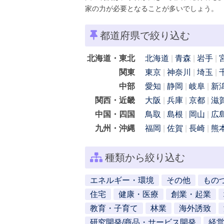
家の力が必要となることが多いでしょう。
都道府県で絞り込む
北海道・東北
北海道
青森
岩手
関東
東京
神奈川
埼玉
中部
愛知
静岡
岐阜
新
関西・近畿
大阪
兵庫
京都
滋
中国・四国
鳥取
島根
岡山
広
九州・沖縄
福岡
佐賀
長崎
熊
種類から絞り込む
エネルギー・環境
その他
もの
住宅
健康・医療
創業・起業
教育・子育て
林業
海外誘致
研究開発/商品・サービス開発
経