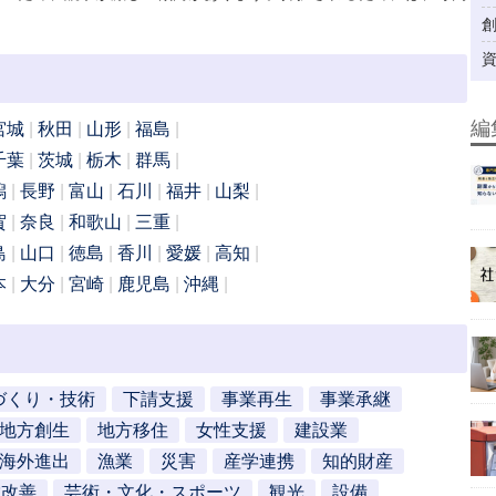
編
宮城
秋田
山形
福島
千葉
茨城
栃木
群馬
潟
長野
富山
石川
福井
山梨
賀
奈良
和歌山
三重
島
山口
徳島
香川
愛媛
高知
本
大分
宮崎
鹿児島
沖縄
づくり・技術
下請支援
事業再生
事業承継
地方創生
地方移住
女性支援
建設業
海外進出
漁業
災害
産学連携
知的財産
営改善
芸術・文化・スポーツ
観光
設備