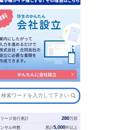
280
シリーズ発行累計
万部
5,000
コンサル件数
累計
件以上