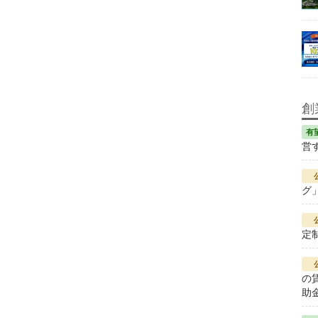
創
営
グ
定
の
助