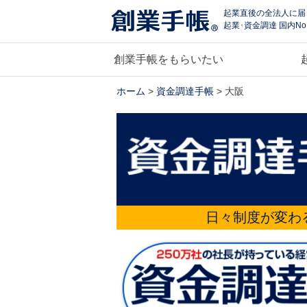
起業直後の全法人に届
起業･資金調達 国内No
創業手帳をもらいたい
ホーム
>
資金調達手帳
> 大阪
日々制度が変わ