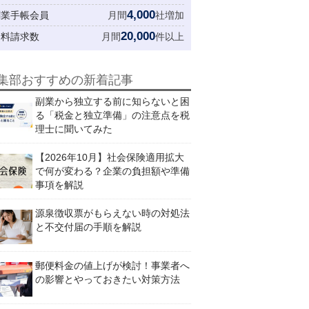
4,000
創業手帳会員
月間
社増加
20,000
資料請求数
月間
件以上
集部おすすめの新着記事
副業から独立する前に知らないと困
る「税金と独立準備」の注意点を税
理士に聞いてみた
【2026年10月】社会保険適用拡大
で何が変わる？企業の負担額や準備
事項を解説
源泉徴収票がもらえない時の対処法
と不交付届の手順を解説
郵便料金の値上げが検討！事業者へ
の影響とやっておきたい対策方法