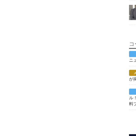
コ
ニ
が
ル
料