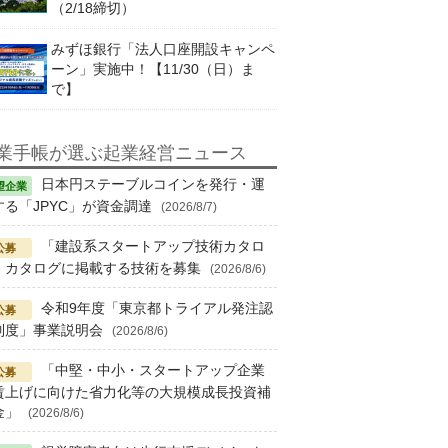
（2/18締切）
みずほ銀行「法人口座開設キャンペ
ーン」実施中！【11/30（日）ま
で】
業手帳が選ぶ起業経営ニュース
日本円ステーブルコインを発行・運
する「JPYC」が資金調達
(2026/8/7)
「建設系スタートアップ技術カタロ
」カタログに掲載する技術を募集
(2026/8/6)
令和9年度「東京都トライアル発注認
制度」事業説明会
(2026/8/6)
「中堅・中小・スタートアップ企業
賃上げに向けた省力化等の大規模成長投資補
金」
(2026/8/6)