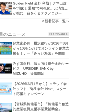
Golden Field 金野 利哉｜クマ出没
を”地図と通知”で可視化。元消防士
が挑む、命を守るテクノロジー
新着記事一覧へ
目のニュース
SPONSORED
起業家必見！横浜銀行が2026年8月
から10月にかけてオンライン創業支
援セミナー「みらい海図」を開催！
みずほ銀行、法人向け総合金融サー
ビス「UPSIDER BANK by
MIZUHO」提供開始！
【2026年6月1日から】クラウド会
計ソフト「弥生会計 Next」スター
ト応援キャンペーン
【宮城県気仙沼市】「気仙沼市創造
的産業復興支援事業費補助金」