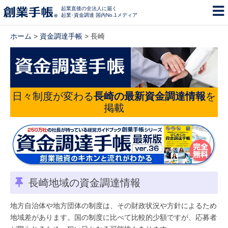
起業直後の全法人に届く
起業･資金調達 国内No.1メディア
ホーム
>
資金調達手帳
> 長崎
日々制度が変わる
長崎の最新資金調達情報
を
掲載
長崎地域の資金調達情報
地方自治体や地方団体の制度は、その財政状況や方針によるため
地域差があります。国の制度に比べて比較的少額ですが、応募者