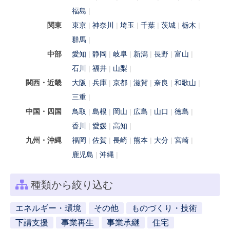
福島
関東
東京
神奈川
埼玉
千葉
茨城
栃木
群馬
中部
愛知
静岡
岐阜
新潟
長野
富山
石川
福井
山梨
関西・近畿
大阪
兵庫
京都
滋賀
奈良
和歌山
三重
中国・四国
鳥取
島根
岡山
広島
山口
徳島
香川
愛媛
高知
九州・沖縄
福岡
佐賀
長崎
熊本
大分
宮崎
鹿児島
沖縄
種類から絞り込む
エネルギー・環境
その他
ものづくり・技術
下請支援
事業再生
事業承継
住宅