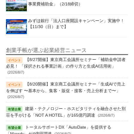
事業費補助金」（2/18締切）
みずほ銀行「法人口座開設キャンペーン」実施中！
【11/30（日）まで】
創業手帳が選ぶ起業経営ニュース
【8/27開催】東京商工会議所セミナー「補助金申請者
必見！ 「採択される事業計画」の作り方と生成AI活用術」
(2026/8/7)
【8/20開催】東京商工会議所セミナー「生成AIで売上
を伸ばす 〜基本から、集客・販促・接客・売上分析まで〜」
(2026/8/7)
建築・テクノロジー・ホスピタリティを融合させた別
荘を手がける「NOT A HOTEL」が165億円調達
(2026/8/7)
トータルサポートDX「AutoDate」を提供する
「Marsdy」が4億円調達
(2026/8/7)