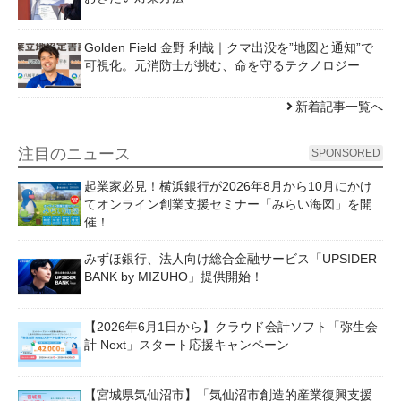
Golden Field 金野 利哉｜クマ出没を”地図と通知”で
可視化。元消防士が挑む、命を守るテクノロジー
新着記事一覧へ
注目のニュース
SPONSORED
起業家必見！横浜銀行が2026年8月から10月にかけ
てオンライン創業支援セミナー「みらい海図」を開
催！
みずほ銀行、法人向け総合金融サービス「UPSIDER
BANK by MIZUHO」提供開始！
【2026年6月1日から】クラウド会計ソフト「弥生会
計 Next」スタート応援キャンペーン
【宮城県気仙沼市】「気仙沼市創造的産業復興支援