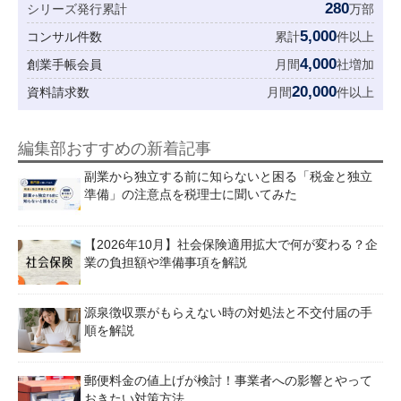
280
シリーズ発行累計
万部
5,000
コンサル件数
累計
件以上
4,000
創業手帳会員
月間
社増加
20,000
資料請求数
月間
件以上
編集部おすすめの新着記事
副業から独立する前に知らないと困る「税金と独立
準備」の注意点を税理士に聞いてみた
【2026年10月】社会保険適用拡大で何が変わる？企
業の負担額や準備事項を解説
源泉徴収票がもらえない時の対処法と不交付届の手
順を解説
郵便料金の値上げが検討！事業者への影響とやって
おきたい対策方法