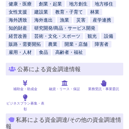
健康・医療
創業・起業
地方創生
地方移住
女性支援
建設業
教育・子育て
林業
海外誘致
海外進出
漁業
災害
産学連携
知的財産
研究開発/商品・サービス開発
経営改善
芸術・文化・スポーツ
観光
設備
販路・需要開拓
農業
開業・店舗
障害者
雇用・人材
食品
高齢者・福祉
公募による資金調達情報
補助金・助成金
融資・リース・保証
業務受託・事業委託
ビジネスプラン募集・表
彰
私募による資金調達/その他の資金調達情
報