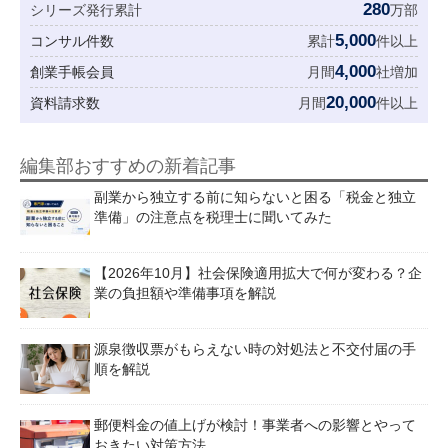
280
シリーズ発行累計
万部
5,000
コンサル件数
累計
件以上
4,000
創業手帳会員
月間
社増加
20,000
資料請求数
月間
件以上
編集部おすすめの新着記事
副業から独立する前に知らないと困る「税金と独立
準備」の注意点を税理士に聞いてみた
【2026年10月】社会保険適用拡大で何が変わる？企
業の負担額や準備事項を解説
源泉徴収票がもらえない時の対処法と不交付届の手
順を解説
郵便料金の値上げが検討！事業者への影響とやって
おきたい対策方法