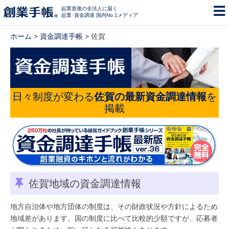
起業直後の全法人に届く
起業･資金調達 国内No.1メディア
ホーム
>
資金調達手帳
> 佐賀
日々制度が変わる
佐賀の最新資金調達情報
を
掲載
佐賀地域の資金調達情報
地方自治体や地方団体の制度は、その財政状況や方針によるため
地域差があります。国の制度に比べて比較的少額ですが、応募者