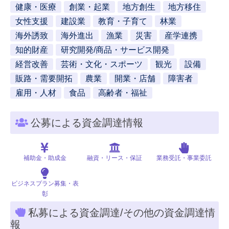
健康・医療
創業・起業
地方創生
地方移住
女性支援
建設業
教育・子育て
林業
海外誘致
海外進出
漁業
災害
産学連携
知的財産
研究開発/商品・サービス開発
経営改善
芸術・文化・スポーツ
観光
設備
販路・需要開拓
農業
開業・店舗
障害者
雇用・人材
食品
高齢者・福祉
公募による資金調達情報
補助金・助成金
融資・リース・保証
業務受託・事業委託
ビジネスプラン募集・表
彰
私募による資金調達/その他の資金調達情
報