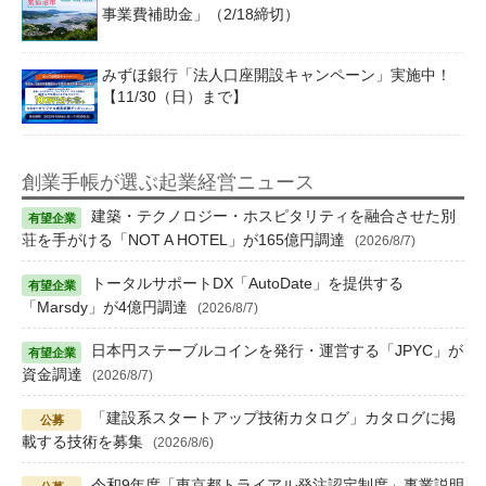
事業費補助金」（2/18締切）
みずほ銀行「法人口座開設キャンペーン」実施中！
【11/30（日）まで】
創業手帳が選ぶ起業経営ニュース
建築・テクノロジー・ホスピタリティを融合させた別
荘を手がける「NOT A HOTEL」が165億円調達
(2026/8/7)
トータルサポートDX「AutoDate」を提供する
「Marsdy」が4億円調達
(2026/8/7)
日本円ステーブルコインを発行・運営する「JPYC」が
資金調達
(2026/8/7)
「建設系スタートアップ技術カタログ」カタログに掲
載する技術を募集
(2026/8/6)
令和9年度「東京都トライアル発注認定制度」事業説明