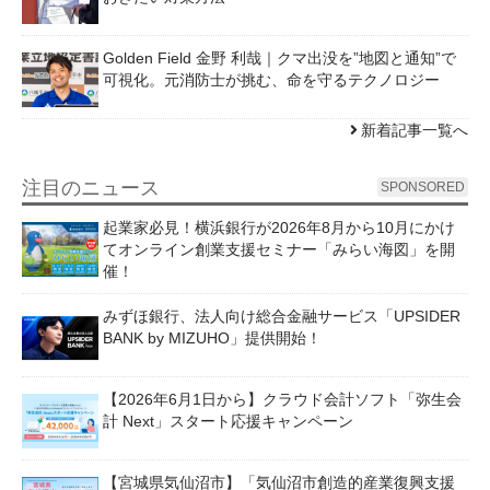
Golden Field 金野 利哉｜クマ出没を”地図と通知”で
可視化。元消防士が挑む、命を守るテクノロジー
新着記事一覧へ
注目のニュース
SPONSORED
起業家必見！横浜銀行が2026年8月から10月にかけ
てオンライン創業支援セミナー「みらい海図」を開
催！
みずほ銀行、法人向け総合金融サービス「UPSIDER
BANK by MIZUHO」提供開始！
【2026年6月1日から】クラウド会計ソフト「弥生会
計 Next」スタート応援キャンペーン
【宮城県気仙沼市】「気仙沼市創造的産業復興支援