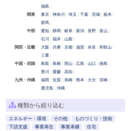
福島
関東
東京
神奈川
埼玉
千葉
茨城
栃木
群馬
中部
愛知
静岡
岐阜
新潟
長野
富山
石川
福井
山梨
関西・近畿
大阪
兵庫
京都
滋賀
奈良
和歌山
三重
中国・四国
鳥取
島根
岡山
広島
山口
徳島
香川
愛媛
高知
九州・沖縄
福岡
佐賀
長崎
熊本
大分
宮崎
鹿児島
沖縄
種類から絞り込む
エネルギー・環境
その他
ものづくり・技術
下請支援
事業再生
事業承継
住宅