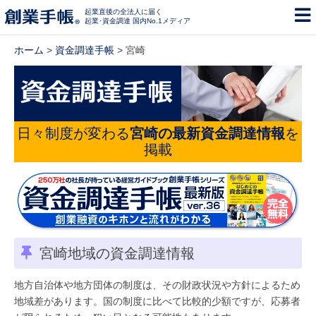
起業直後の全法人に届く
起業･資金調達 国内No.1メディア
ホーム
>
資金調達手帳
> 宮崎
日々制度が変わる
宮崎の最新資金調達情報
を
掲載
宮崎地域の資金調達情報
地方自治体や地方団体の制度は、その財政状況や方針によるため
地域差があります。国の制度に比べて比較的少額ですが、応募者