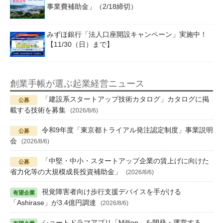
事業費補助金」（2/18締切）
みずほ銀行「法人口座開設キャンペーン」実施中！
【11/30（日）まで】
創業手帳が選ぶ起業経営ニュース
「建設系スタートアップ技術カタログ」カタログに掲
載する技術を募集
(2026/8/6)
令和9年度「東京都トライアル発注認定制度」事業説明
会
(2026/8/6)
「中堅・中小・スタートアップ企業の賃上げに向けた
省力化等の大規模成長投資補助金」
(2026/8/6)
視覚障害者向け歩行支援デバイスを手がける
「Ashirase」が3.4億円調達
(2026/8/6)
ショートドラマアプリ「Million」を開発・運営する