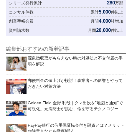
280
シリーズ発行累計
万部
5,000
コンサル件数
累計
件以上
4,000
創業手帳会員
月間
社増加
20,000
資料請求数
月間
件以上
編集部おすすめの新着記事
源泉徴収票がもらえない時の対処法と不交付届の手
順を解説
郵便料金の値上げが検討！事業者への影響とやって
おきたい対策方法
Golden Field 金野 利哉｜クマ出没を”地図と通知”で
可視化。元消防士が挑む、命を守るテクノロジー
PayPay銀行の信用保証協会付き融資とは？メリット
や注意点などを徹底解説