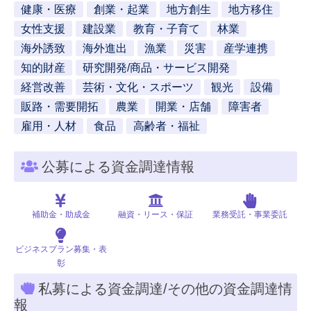
健康・医療
創業・起業
地方創生
地方移住
女性支援
建設業
教育・子育て
林業
海外誘致
海外進出
漁業
災害
産学連携
知的財産
研究開発/商品・サービス開発
経営改善
芸術・文化・スポーツ
観光
設備
販路・需要開拓
農業
開業・店舗
障害者
雇用・人材
食品
高齢者・福祉
公募による資金調達情報
補助金・助成金
融資・リース・保証
業務受託・事業委託
ビジネスプラン募集・表
彰
私募による資金調達/その他の資金調達情
報