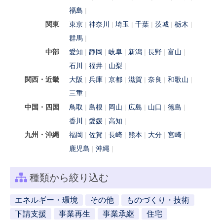
福島
関東
東京
神奈川
埼玉
千葉
茨城
栃木
群馬
中部
愛知
静岡
岐阜
新潟
長野
富山
石川
福井
山梨
関西・近畿
大阪
兵庫
京都
滋賀
奈良
和歌山
三重
中国・四国
鳥取
島根
岡山
広島
山口
徳島
香川
愛媛
高知
九州・沖縄
福岡
佐賀
長崎
熊本
大分
宮崎
鹿児島
沖縄
種類から絞り込む
エネルギー・環境
その他
ものづくり・技術
下請支援
事業再生
事業承継
住宅