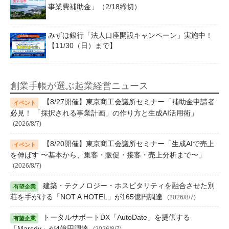
事業費補助金」（2/18締切）
みずほ銀行「法人口座開設キャンペーン」実施中！
【11/30（日）まで】
創業手帳が選ぶ起業経営ニュース
【8/27開催】東京商工会議所セミナー「補助金申請者
必見！ 「採択される事業計画」の作り方と生成AI活用術」
(2026/8/7)
【8/20開催】東京商工会議所セミナー「生成AIで売上
を伸ばす 〜基本から、集客・販促・接客・売上分析まで〜」
(2026/8/7)
建築・テクノロジー・ホスピタリティを融合させた別
荘を手がける「NOT A HOTEL」が165億円調達
(2026/8/7)
トータルサポートDX「AutoDate」を提供する
「Marsdy」が4億円調達
(2026/8/7)