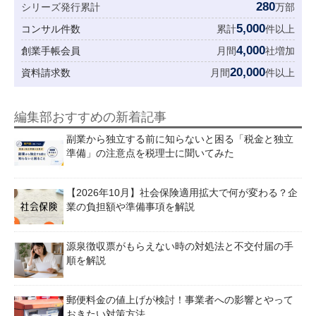
280
シリーズ発行累計
万部
5,000
コンサル件数
累計
件以上
4,000
創業手帳会員
月間
社増加
20,000
資料請求数
月間
件以上
編集部おすすめの新着記事
副業から独立する前に知らないと困る「税金と独立
準備」の注意点を税理士に聞いてみた
【2026年10月】社会保険適用拡大で何が変わる？企
業の負担額や準備事項を解説
源泉徴収票がもらえない時の対処法と不交付届の手
順を解説
郵便料金の値上げが検討！事業者への影響とやって
おきたい対策方法