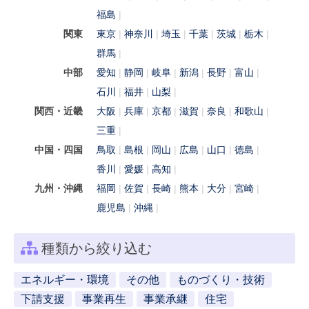
福島
関東
東京
神奈川
埼玉
千葉
茨城
栃木
群馬
中部
愛知
静岡
岐阜
新潟
長野
富山
石川
福井
山梨
関西・近畿
大阪
兵庫
京都
滋賀
奈良
和歌山
三重
中国・四国
鳥取
島根
岡山
広島
山口
徳島
香川
愛媛
高知
九州・沖縄
福岡
佐賀
長崎
熊本
大分
宮崎
鹿児島
沖縄
種類から絞り込む
エネルギー・環境
その他
ものづくり・技術
下請支援
事業再生
事業承継
住宅