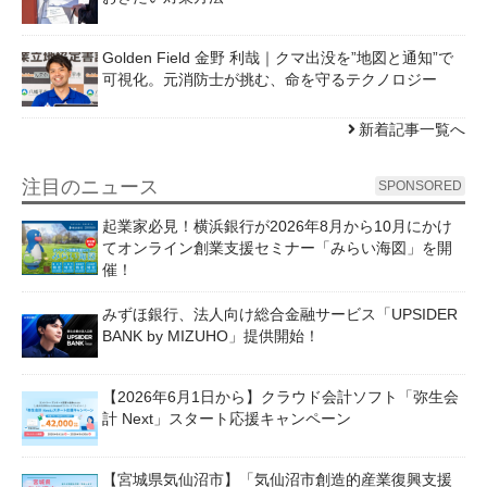
Golden Field 金野 利哉｜クマ出没を”地図と通知”で
可視化。元消防士が挑む、命を守るテクノロジー
新着記事一覧へ
注目のニュース
SPONSORED
起業家必見！横浜銀行が2026年8月から10月にかけ
てオンライン創業支援セミナー「みらい海図」を開
催！
みずほ銀行、法人向け総合金融サービス「UPSIDER
BANK by MIZUHO」提供開始！
【2026年6月1日から】クラウド会計ソフト「弥生会
計 Next」スタート応援キャンペーン
【宮城県気仙沼市】「気仙沼市創造的産業復興支援