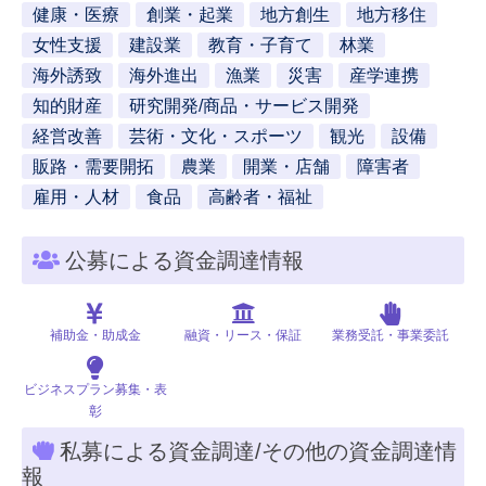
健康・医療
創業・起業
地方創生
地方移住
女性支援
建設業
教育・子育て
林業
海外誘致
海外進出
漁業
災害
産学連携
知的財産
研究開発/商品・サービス開発
経営改善
芸術・文化・スポーツ
観光
設備
販路・需要開拓
農業
開業・店舗
障害者
雇用・人材
食品
高齢者・福祉
公募による資金調達情報
補助金・助成金
融資・リース・保証
業務受託・事業委託
ビジネスプラン募集・表
彰
私募による資金調達/その他の資金調達情
報