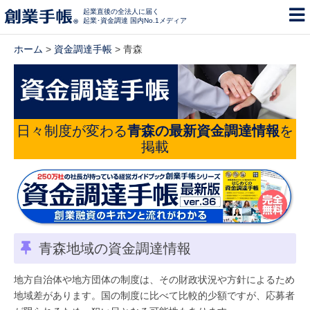
起業直後の全法人に届く
起業･資金調達 国内No.1メディア
ホーム
>
資金調達手帳
> 青森
日々制度が変わる
青森の最新資金調達情報
を
掲載
青森地域の資金調達情報
地方自治体や地方団体の制度は、その財政状況や方針によるため
地域差があります。国の制度に比べて比較的少額ですが、応募者