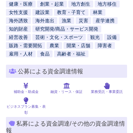
健康・医療
創業・起業
地方創生
地方移住
女性支援
建設業
教育・子育て
林業
海外誘致
海外進出
漁業
災害
産学連携
知的財産
研究開発/商品・サービス開発
経営改善
芸術・文化・スポーツ
観光
設備
販路・需要開拓
農業
開業・店舗
障害者
雇用・人材
食品
高齢者・福祉
公募による資金調達情報
補助金・助成金
融資・リース・保証
業務受託・事業委託
ビジネスプラン募集・表
彰
私募による資金調達/その他の資金調達情
報