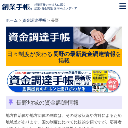
起業直後の全法人に届く
起業･資金調達 国内No.1メディア
ホーム
>
資金調達手帳
> 長野
日々制度が変わる
長野の最新資金調達情報
を
掲載
長野地域の資金調達情報
地方自治体や地方団体の制度は、その財政状況や方針によるため
地域差があります。国の制度に比べて比較的少額ですが、応募者