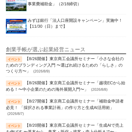
事業費補助金」（2/18締切）
みずほ銀行「法人口座開設キャンペーン」実施中！
【11/30（日）まで】
創業手帳が選ぶ起業経営ニュース
【8/26開催】東京商工会議所セミナー「小さな会社の
ためのブランディング入門 〜選ばれ続けるための「らしさ」の
つくり方〜」
(2026/8/9)
【8/26開催】東京商工会議所セミナー「越境ECから始
める！〜中小企業のための海外展開入門〜」
(2026/8/8)
【8/27開催】東京商工会議所セミナー「補助金申請者
必見！ 「採択される事業計画」の作り方と生成AI活用術」
(2026/8/7)
【8/20開催】東京商工会議所セミナー「生成AIで売上
を伸ばす 〜基本から、集客・販促・接客・売上分析まで〜」