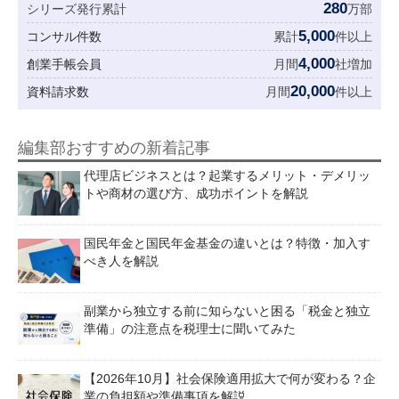
280
シリーズ発行累計
万部
5,000
コンサル件数
累計
件以上
4,000
創業手帳会員
月間
社増加
20,000
資料請求数
月間
件以上
編集部おすすめの新着記事
代理店ビジネスとは？起業するメリット・デメリッ
トや商材の選び方、成功ポイントを解説
国民年金と国民年金基金の違いとは？特徴・加入す
べき人を解説
副業から独立する前に知らないと困る「税金と独立
準備」の注意点を税理士に聞いてみた
【2026年10月】社会保険適用拡大で何が変わる？企
業の負担額や準備事項を解説