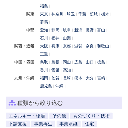
福島
関東
東京
神奈川
埼玉
千葉
茨城
栃木
群馬
中部
愛知
静岡
岐阜
新潟
長野
富山
石川
福井
山梨
関西・近畿
大阪
兵庫
京都
滋賀
奈良
和歌山
三重
中国・四国
鳥取
島根
岡山
広島
山口
徳島
香川
愛媛
高知
九州・沖縄
福岡
佐賀
長崎
熊本
大分
宮崎
鹿児島
沖縄
種類から絞り込む
エネルギー・環境
その他
ものづくり・技術
下請支援
事業再生
事業承継
住宅