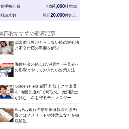
4,000
創業手帳会員
月間
社増加
20,000
資料請求数
月間
件以上
集部おすすめの新着記事
源泉徴収票がもらえない時の対処法
と不交付届の手順を解説
郵便料金の値上げが検討！事業者へ
の影響とやっておきたい対策方法
Golden Field 金野 利哉｜クマ出没
を”地図と通知”で可視化。元消防士
が挑む、命を守るテクノロジー
PayPay銀行の信用保証協会付き融
資とは？メリットや注意点などを徹
底解説