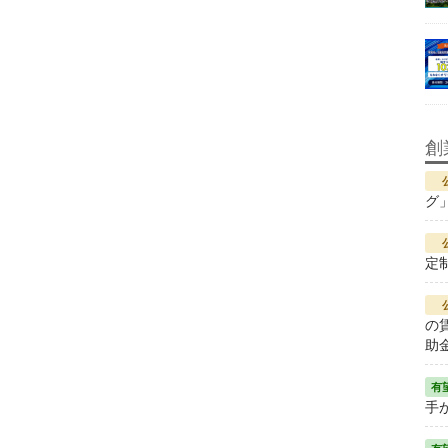
創
グ
定
の
助
手が