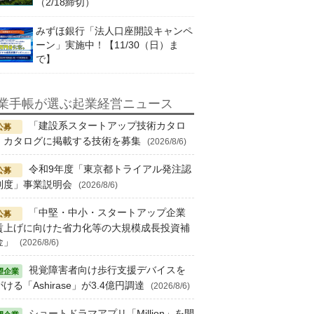
（2/18締切）
みずほ銀行「法人口座開設キャンペ
ーン」実施中！【11/30（日）ま
で】
業手帳が選ぶ起業経営ニュース
「建設系スタートアップ技術カタロ
」カタログに掲載する技術を募集
(2026/8/6)
令和9年度「東京都トライアル発注認
制度」事業説明会
(2026/8/6)
「中堅・中小・スタートアップ企業
賃上げに向けた省力化等の大規模成長投資補
金」
(2026/8/6)
視覚障害者向け歩行支援デバイスを
ける「Ashirase」が3.4億円調達
(2026/8/6)
ショートドラマアプリ「Million」を開