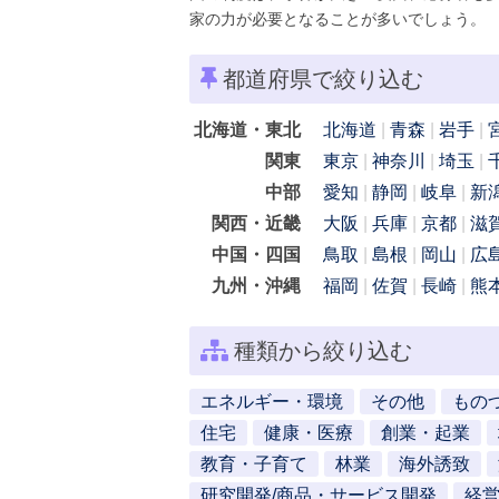
家の力が必要となることが多いでしょう。
都道府県で絞り込む
北海道・東北
北海道
青森
岩手
関東
東京
神奈川
埼玉
中部
愛知
静岡
岐阜
新
関西・近畿
大阪
兵庫
京都
滋
中国・四国
鳥取
島根
岡山
広
九州・沖縄
福岡
佐賀
長崎
熊
種類から絞り込む
エネルギー・環境
その他
もの
住宅
健康・医療
創業・起業
教育・子育て
林業
海外誘致
研究開発/商品・サービス開発
経