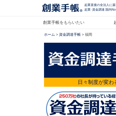
起業直後の全法人に届
起業･資金調達 国内No
創業手帳をもらいたい
ホーム
>
資金調達手帳
> 福岡
日々制度が変わ