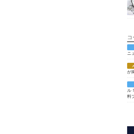
コ
ニ
が
ル
料