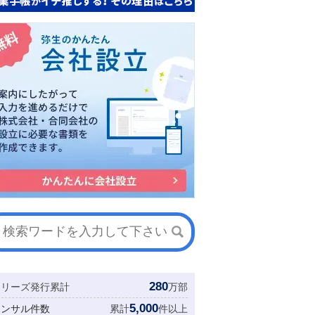
280
シリーズ発行累計
万部
5,000
コンサル件数
累計
件以上