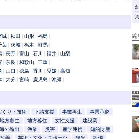
編
宮城
秋田
山形
福島
千葉
茨城
栃木
群馬
潟
長野
富山
石川
福井
山梨
賀
奈良
和歌山
三重
島
山口
徳島
香川
愛媛
高知
本
大分
宮崎
鹿児島
沖縄
づくり・技術
下請支援
事業再生
事業承継
地方創生
地方移住
女性支援
建設業
海外進出
漁業
災害
産学連携
知的財産
営改善
芸術・文化・スポーツ
観光
設備