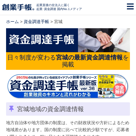
起業直後の全法人に届く
起業･資金調達 国内No.1メディア
ホーム
>
資金調達手帳
> 宮城
日々制度が変わる
宮城の最新資金調達情報
を
掲載
宮城地域の資金調達情報
地方自治体や地方団体の制度は、その財政状況や方針によるため
地域差があります。国の制度に比べて比較的少額ですが、応募者