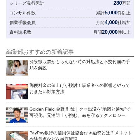
280
シリーズ発行累計
万部
5,000
コンサル件数
累計
件以上
4,000
創業手帳会員
月間
社増加
20,000
資料請求数
月間
件以上
編集部おすすめの新着記事
源泉徴収票がもらえない時の対処法と不交付届の手
順を解説
郵便料金の値上げが検討！事業者への影響とやって
おきたい対策方法
Golden Field 金野 利哉｜クマ出没を”地図と通知”で
可視化。元消防士が挑む、命を守るテクノロジー
PayPay銀行の信用保証協会付き融資とは？メリット
や注意点などを徹底解説