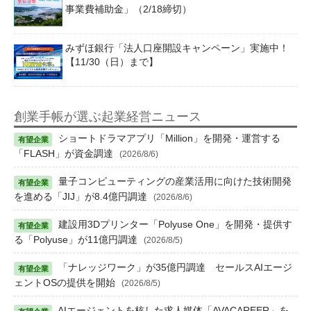
事業費補助金」（2/18締切）
みずほ銀行「法人口座開設キャンペーン」実施中！
【11/30（日）まで】
創業手帳が選ぶ起業経営ニュース
ショートドラマアプリ「Million」を開発・運営する
「FLASH」が資金調達
(2026/8/6)
量子コンピューティングの産業活用に向けた技術開発
を進める「JIJ」が8.4億円調達
(2026/8/6)
建設用3Dプリンター「Polyuse One」を開発・提供す
る「Polyuse」が11億円調達
(2026/8/5)
「ナレッジワーク」が35億円調達 セールスAIエージ
ェントOSの提供を開始
(2026/8/5)
AIエージェントを核した求人媒体「AVACAREER」を