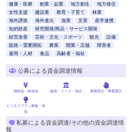
健康・医療
創業・起業
地方創生
地方移住
女性支援
建設業
教育・子育て
林業
海外誘致
海外進出
漁業
災害
産学連携
知的財産
研究開発/商品・サービス開発
経営改善
芸術・文化・スポーツ
観光
設備
販路・需要開拓
農業
開業・店舗
障害者
雇用・人材
食品
高齢者・福祉
公募による資金調達情報
補助金・助成金
融資・リース・保証
業務受託・事業委託
ビジネスプラン募集・表
彰
私募による資金調達/その他の資金調達情
報