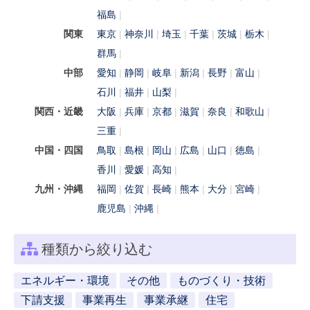
福島
関東
東京
神奈川
埼玉
千葉
茨城
栃木
群馬
中部
愛知
静岡
岐阜
新潟
長野
富山
石川
福井
山梨
関西・近畿
大阪
兵庫
京都
滋賀
奈良
和歌山
三重
中国・四国
鳥取
島根
岡山
広島
山口
徳島
香川
愛媛
高知
九州・沖縄
福岡
佐賀
長崎
熊本
大分
宮崎
鹿児島
沖縄
種類から絞り込む
エネルギー・環境
その他
ものづくり・技術
下請支援
事業再生
事業承継
住宅