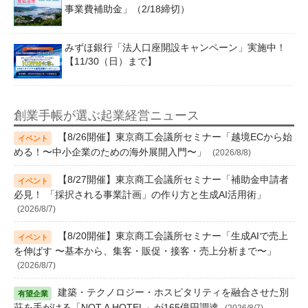
事業費補助金」（2/18締切）
みずほ銀行「法人口座開設キャンペーン」実施中！
【11/30（日）まで】
創業手帳が選ぶ起業経営ニュース
【8/26開催】東京商工会議所セミナー「越境ECから始
める！〜中小企業のための海外展開入門〜」
(2026/8/8)
【8/27開催】東京商工会議所セミナー「補助金申請者
必見！ 「採択される事業計画」の作り方と生成AI活用術」
(2026/8/7)
【8/20開催】東京商工会議所セミナー「生成AIで売上
を伸ばす 〜基本から、集客・販促・接客・売上分析まで〜」
(2026/8/7)
建築・テクノロジー・ホスピタリティを融合させた別
荘を手がける「NOT A HOTEL」が165億円調達
(2026/8/7)