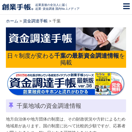
起業直後の全法人に届く
起業･資金調達 国内No.1メディア
ホーム
>
資金調達手帳
> 千葉
日々制度が変わる
千葉の最新資金調達情報
を
掲載
千葉地域の資金調達情報
地方自治体や地方団体の制度は、その財政状況や方針によるため
地域差があります。国の制度に比べて比較的少額ですが、応募者