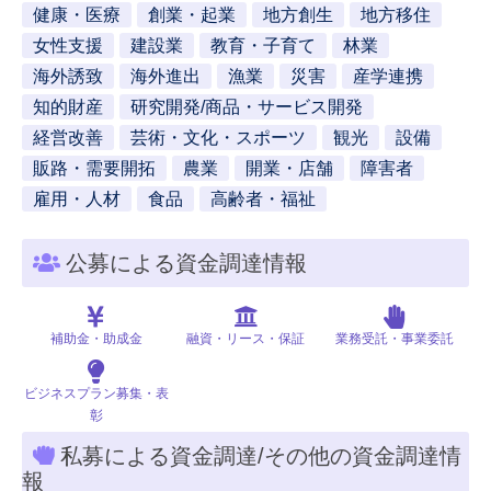
健康・医療
創業・起業
地方創生
地方移住
女性支援
建設業
教育・子育て
林業
海外誘致
海外進出
漁業
災害
産学連携
知的財産
研究開発/商品・サービス開発
経営改善
芸術・文化・スポーツ
観光
設備
販路・需要開拓
農業
開業・店舗
障害者
雇用・人材
食品
高齢者・福祉
公募による資金調達情報
補助金・助成金
融資・リース・保証
業務受託・事業委託
ビジネスプラン募集・表
彰
私募による資金調達/その他の資金調達情
報