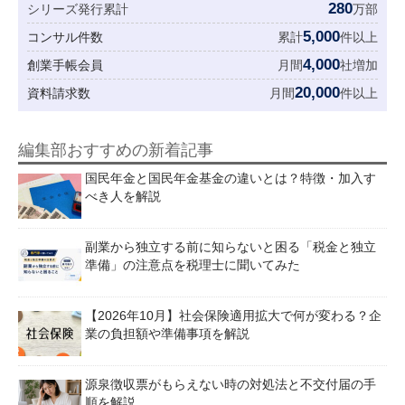
280
シリーズ発行累計
万部
5,000
コンサル件数
累計
件以上
4,000
創業手帳会員
月間
社増加
20,000
資料請求数
月間
件以上
編集部おすすめの新着記事
国民年金と国民年金基金の違いとは？特徴・加入す
べき人を解説
副業から独立する前に知らないと困る「税金と独立
準備」の注意点を税理士に聞いてみた
【2026年10月】社会保険適用拡大で何が変わる？企
業の負担額や準備事項を解説
源泉徴収票がもらえない時の対処法と不交付届の手
順を解説