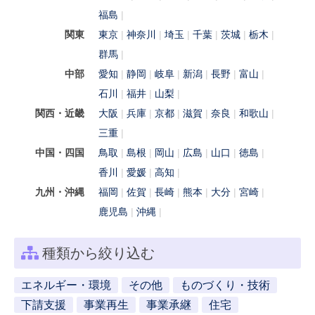
福島
関東
東京
神奈川
埼玉
千葉
茨城
栃木
群馬
中部
愛知
静岡
岐阜
新潟
長野
富山
石川
福井
山梨
関西・近畿
大阪
兵庫
京都
滋賀
奈良
和歌山
三重
中国・四国
鳥取
島根
岡山
広島
山口
徳島
香川
愛媛
高知
九州・沖縄
福岡
佐賀
長崎
熊本
大分
宮崎
鹿児島
沖縄
種類から絞り込む
エネルギー・環境
その他
ものづくり・技術
下請支援
事業再生
事業承継
住宅