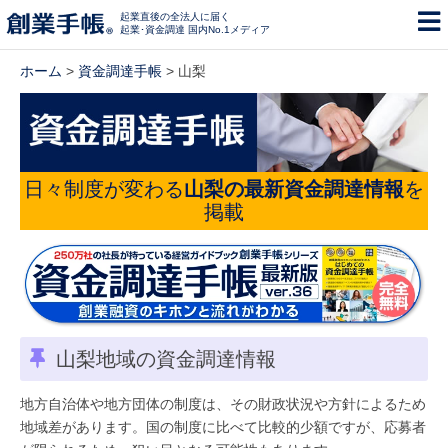
起業直後の全法人に届く
起業･資金調達 国内No.1メディア
ホーム
>
資金調達手帳
> 山梨
日々制度が変わる
山梨の最新資金調達情報
を
掲載
山梨地域の資金調達情報
地方自治体や地方団体の制度は、その財政状況や方針によるため
地域差があります。国の制度に比べて比較的少額ですが、応募者