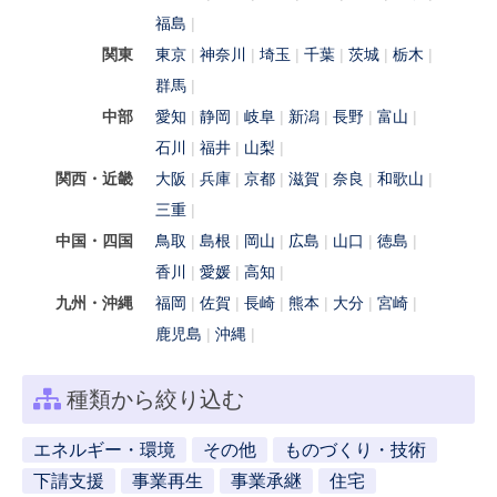
福島
関東
東京
神奈川
埼玉
千葉
茨城
栃木
群馬
中部
愛知
静岡
岐阜
新潟
長野
富山
石川
福井
山梨
関西・近畿
大阪
兵庫
京都
滋賀
奈良
和歌山
三重
中国・四国
鳥取
島根
岡山
広島
山口
徳島
香川
愛媛
高知
九州・沖縄
福岡
佐賀
長崎
熊本
大分
宮崎
鹿児島
沖縄
種類から絞り込む
エネルギー・環境
その他
ものづくり・技術
下請支援
事業再生
事業承継
住宅