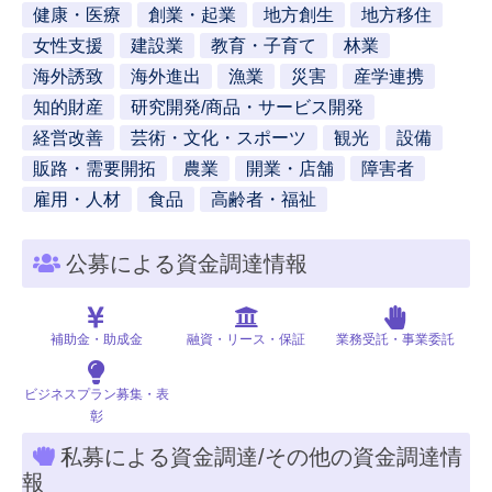
健康・医療
創業・起業
地方創生
地方移住
女性支援
建設業
教育・子育て
林業
海外誘致
海外進出
漁業
災害
産学連携
知的財産
研究開発/商品・サービス開発
経営改善
芸術・文化・スポーツ
観光
設備
販路・需要開拓
農業
開業・店舗
障害者
雇用・人材
食品
高齢者・福祉
公募による資金調達情報
補助金・助成金
融資・リース・保証
業務受託・事業委託
ビジネスプラン募集・表
彰
私募による資金調達/その他の資金調達情
報