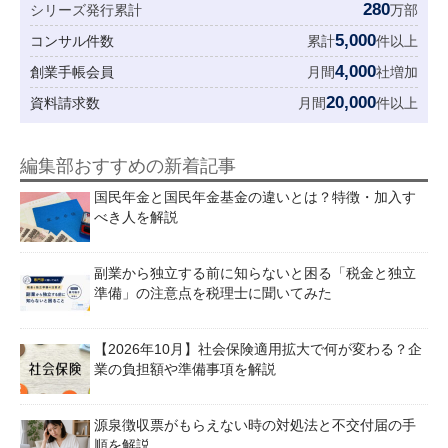
280
シリーズ発行累計
万部
5,000
コンサル件数
累計
件以上
4,000
創業手帳会員
月間
社増加
20,000
資料請求数
月間
件以上
編集部おすすめの新着記事
国民年金と国民年金基金の違いとは？特徴・加入す
べき人を解説
副業から独立する前に知らないと困る「税金と独立
準備」の注意点を税理士に聞いてみた
【2026年10月】社会保険適用拡大で何が変わる？企
業の負担額や準備事項を解説
源泉徴収票がもらえない時の対処法と不交付届の手
順を解説