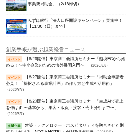
事業費補助金」（2/18締切）
みずほ銀行「法人口座開設キャンペーン」実施中！
【11/30（日）まで】
創業手帳が選ぶ起業経営ニュース
【8/26開催】東京商工会議所セミナー「越境ECから始
める！〜中小企業のための海外展開入門〜」
(2026/8/8)
【8/27開催】東京商工会議所セミナー「補助金申請者
必見！ 「採択される事業計画」の作り方と生成AI活用術」
(2026/8/7)
【8/20開催】東京商工会議所セミナー「生成AIで売上
を伸ばす 〜基本から、集客・販促・接客・売上分析まで〜」
(2026/8/7)
建築・テクノロジー・ホスピタリティを融合させた別
荘を手がける「NOT A HOTEL」が165億円調達
(2026/8/7)