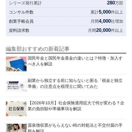
280
シリーズ発行累計
万部
5,000
コンサル件数
累計
件以上
4,000
創業手帳会員
月間
社増加
20,000
資料請求数
月間
件以上
編集部おすすめの新着記事
国民年金と国民年金基金の違いとは？特徴・加入す
べき人を解説
副業から独立する前に知らないと困る「税金と独立
準備」の注意点を税理士に聞いてみた
【2026年10月】社会保険適用拡大で何が変わる？企
業の負担額や準備事項を解説
源泉徴収票がもらえない時の対処法と不交付届の手
順を解説