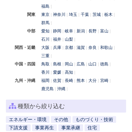
福島
関東
東京
神奈川
埼玉
千葉
茨城
栃木
群馬
中部
愛知
静岡
岐阜
新潟
長野
富山
石川
福井
山梨
関西・近畿
大阪
兵庫
京都
滋賀
奈良
和歌山
三重
中国・四国
鳥取
島根
岡山
広島
山口
徳島
香川
愛媛
高知
九州・沖縄
福岡
佐賀
長崎
熊本
大分
宮崎
鹿児島
沖縄
種類から絞り込む
エネルギー・環境
その他
ものづくり・技術
下請支援
事業再生
事業承継
住宅