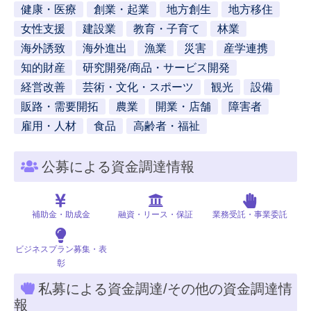
健康・医療
創業・起業
地方創生
地方移住
女性支援
建設業
教育・子育て
林業
海外誘致
海外進出
漁業
災害
産学連携
知的財産
研究開発/商品・サービス開発
経営改善
芸術・文化・スポーツ
観光
設備
販路・需要開拓
農業
開業・店舗
障害者
雇用・人材
食品
高齢者・福祉
公募による資金調達情報
補助金・助成金
融資・リース・保証
業務受託・事業委託
ビジネスプラン募集・表
彰
私募による資金調達/その他の資金調達情
報