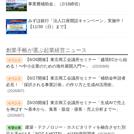
事業費補助金」（2/18締切）
みずほ銀行「法人口座開設キャンペーン」実施中！
【11/30（日）まで】
創業手帳が選ぶ起業経営ニュース
【8/26開催】東京商工会議所セミナー「越境ECから始
める！〜中小企業のための海外展開入門〜」
(2026/8/8)
【8/27開催】東京商工会議所セミナー「補助金申請者
必見！ 「採択される事業計画」の作り方と生成AI活用術」
(2026/8/7)
【8/20開催】東京商工会議所セミナー「生成AIで売上
を伸ばす 〜基本から、集客・販促・接客・売上分析まで〜」
(2026/8/7)
建築・テクノロジー・ホスピタリティを融合させた別
荘を手がける「NOT A HOTEL」が165億円調達
(2026/8/7)