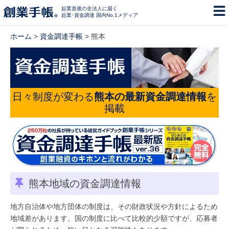
起業直後の全法人に届く
起業･資金調達 国内No.1メディア
ホーム
>
資金調達手帳
> 熊本
日々制度が変わる
熊本の最新資金調達情報
を
掲載
熊本地域の資金調達情報
地方自治体や地方団体の制度は、その財政状況や方針によるため
地域差があります。国の制度に比べて比較的少額ですが、応募者