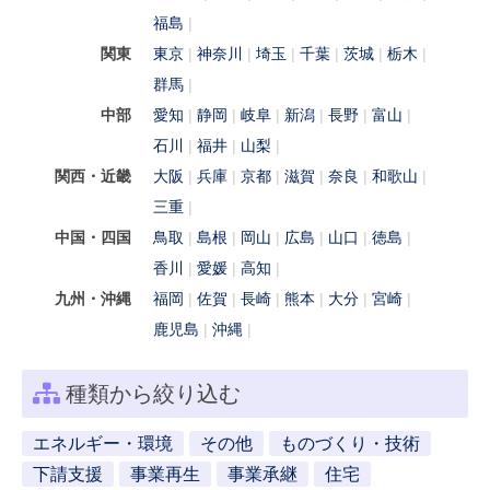
福島
関東
東京
神奈川
埼玉
千葉
茨城
栃木
群馬
中部
愛知
静岡
岐阜
新潟
長野
富山
石川
福井
山梨
関西・近畿
大阪
兵庫
京都
滋賀
奈良
和歌山
三重
中国・四国
鳥取
島根
岡山
広島
山口
徳島
香川
愛媛
高知
九州・沖縄
福岡
佐賀
長崎
熊本
大分
宮崎
鹿児島
沖縄
種類から絞り込む
エネルギー・環境
その他
ものづくり・技術
下請支援
事業再生
事業承継
住宅