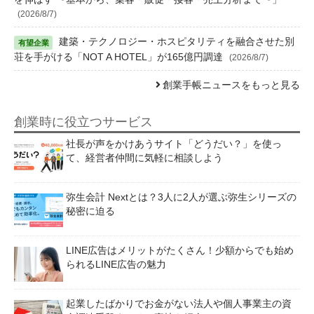
(2026/8/7)
建築・テクノロジー・ホスピタリティを融合させた別
荘を手がける「NOT A HOTEL」が165億円調達
(2026/8/7)
創業手帳ニュースをもっと見る
創業時に役立つサービス
社長が声をかけあうサイト「どうだい？」を使っ
て、経営者仲間に気軽に相談しよう
弥生会計 Nextとは？3人に2人が選ぶ弥生シリーズの
秘密に迫る
LINE広告はメリットがたくさん！少額からでも始め
られるLINE広告の魅力
起業したばかりでお金がない法人や個人事業主の資