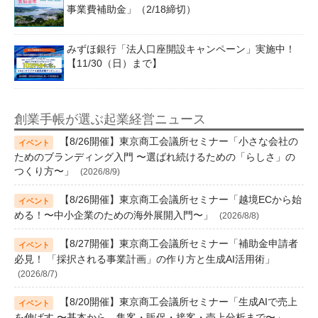
事業費補助金」（2/18締切）
みずほ銀行「法人口座開設キャンペーン」実施中！
【11/30（日）まで】
創業手帳が選ぶ起業経営ニュース
【8/26開催】東京商工会議所セミナー「小さな会社の
ためのブランディング入門 〜選ばれ続けるための「らしさ」の
つくり方〜」
(2026/8/9)
【8/26開催】東京商工会議所セミナー「越境ECから始
める！〜中小企業のための海外展開入門〜」
(2026/8/8)
【8/27開催】東京商工会議所セミナー「補助金申請者
必見！ 「採択される事業計画」の作り方と生成AI活用術」
(2026/8/7)
【8/20開催】東京商工会議所セミナー「生成AIで売上
を伸ばす 〜基本から、集客・販促・接客・売上分析まで〜」