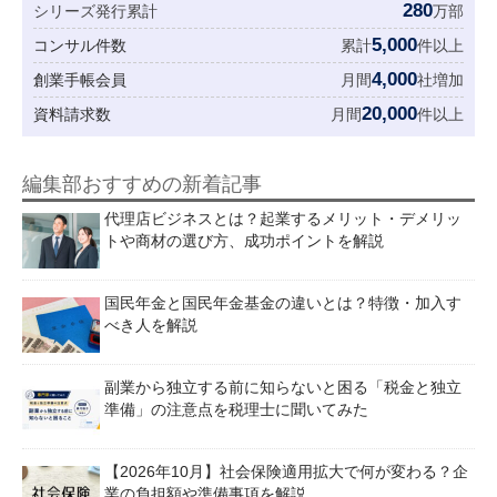
280
シリーズ発行累計
万部
5,000
コンサル件数
累計
件以上
4,000
創業手帳会員
月間
社増加
20,000
資料請求数
月間
件以上
編集部おすすめの新着記事
代理店ビジネスとは？起業するメリット・デメリッ
トや商材の選び方、成功ポイントを解説
国民年金と国民年金基金の違いとは？特徴・加入す
べき人を解説
副業から独立する前に知らないと困る「税金と独立
準備」の注意点を税理士に聞いてみた
【2026年10月】社会保険適用拡大で何が変わる？企
業の負担額や準備事項を解説