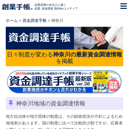
起業直後の全法人に届く
起業･資金調達 国内No.1メディア
ホーム
>
資金調達手帳
> 神奈川
日々制度が変わる
神奈川の最新資金調達情報
を掲載
神奈川地域の資金調達情報
地方自治体や地方団体の制度は、その財政状況や方針によるため
地域差があります。国の制度に比べて比較的少額ですが、応募者