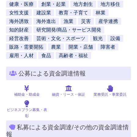
健康・医療
創業・起業
地方創生
地方移住
女性支援
建設業
教育・子育て
林業
海外誘致
海外進出
漁業
災害
産学連携
知的財産
研究開発/商品・サービス開発
経営改善
芸術・文化・スポーツ
観光
設備
販路・需要開拓
農業
開業・店舗
障害者
雇用・人材
食品
高齢者・福祉
公募による資金調達情報
補助金・助成金
融資・リース・保証
業務受託・事業委託
ビジネスプラン募集・表
彰
私募による資金調達/その他の資金調達情
報