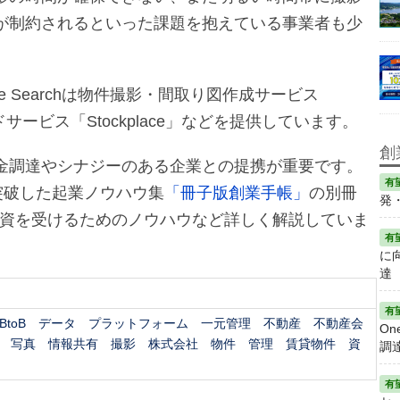
が制約されるといった課題を抱えている事業者も少
e Searchは物件撮影・間取り図作成サービス
ービス「Stockplace」などを提供しています。
創
金調達やシナジーのある企業との提携が重要です。
突破した起業ノウハウ集
「冊子版創業手帳」
の別冊
発
出資を受けるためのノウハウなど詳しく解説していま
に
達
BtoB
データ
プラットフォーム
一元管理
不動産
不動産会
On
写真
情報共有
撮影
株式会社
物件
管理
賃貸物件
資
調