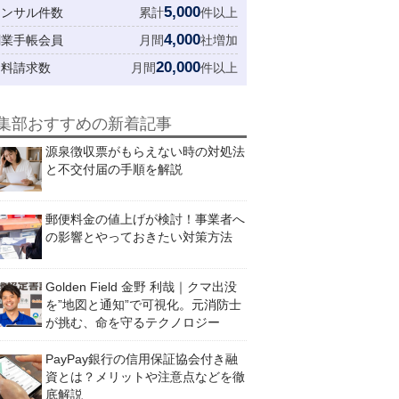
5,000
コンサル件数
累計
件以上
4,000
創業手帳会員
月間
社増加
20,000
資料請求数
月間
件以上
集部おすすめの新着記事
源泉徴収票がもらえない時の対処法
と不交付届の手順を解説
郵便料金の値上げが検討！事業者へ
の影響とやっておきたい対策方法
Golden Field 金野 利哉｜クマ出没
を”地図と通知”で可視化。元消防士
が挑む、命を守るテクノロジー
PayPay銀行の信用保証協会付き融
資とは？メリットや注意点などを徹
底解説