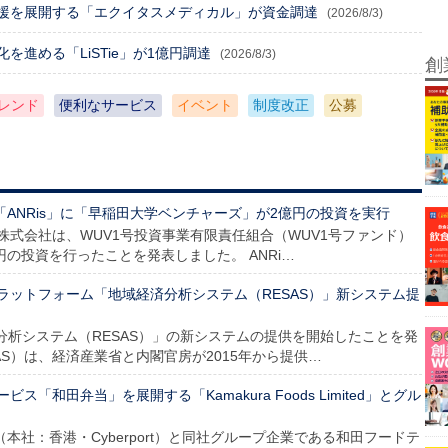
援を展開する「エクイタスメディカル」が資金調達
(2026/8/3)
進める「LiSTie」が1億円調達
(2026/8/3)
創
レンド
便利なサービス
イベント
制度改正
公募
「ANRis」に「早稲田大学ベンチャーズ」が2億円の投資を実行
ズ株式会社は、WUV1号投資事業有限責任組合（WUV1号ファンド）
円の投資を行ったことを発表しました。 ANRi…
ラットフォーム「地域経済分析システム（RESAS）」新システム提
済分析システム（RESAS）」の新システムの提供を開始したことを発
AS）は、経済産業省と内閣官房が2015年から提供…
「和田弁当」を展開する「Kamakura Foods Limited」とグル
imited（本社：香港・Cyberport）と同社グループ企業である和田フードテ