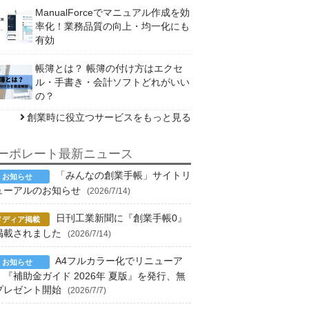
ManualForceでマニュアル作成を効
率化！業務品質の向上・均一化にも
有効
帳簿とは？ 帳簿の付け方はエクセ
ル・手書き・会計ソフトどれがいい
の？
創業時に役立つサービスをもっと見る
ーポレート最新ニュース
「みんなの創業手帳」サイトリ
ューアルのお知らせ
(2026/7/14)
日刊工業新聞に『創業手帳0』
掲載されました
(2026/7/14)
A4フルカラー化でリニューア
！『補助金ガイド 2026年 夏版』を発行、無
プレゼント開始
(2026/7/7)