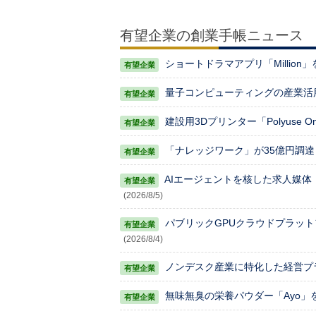
有望企業の創業手帳ニュース
ショートドラマアプリ「Million
量子コンピューティングの産業活用
建設用3Dプリンター「Polyuse 
「ナレッジワーク」が35億円調達
AIエージェントを核した求人媒体「AV
(2026/8/5)
パブリックGPUクラウドプラッ
(2026/8/4)
ノンデスク産業に特化した経営プラッ
無味無臭の栄養パウダー「Ayo」