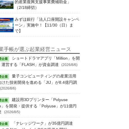
的産業復興支援事業費補助金」
（2/18締切）
みずほ銀行「法人口座開設キャンペ
ーン」実施中！【11/30（日）ま
で】
業手帳が選ぶ起業経営ニュース
ショートドラマアプリ「Million」を開
・運営する「FLASH」が資金調達
(2026/8/6)
量子コンピューティングの産業活用
向けた技術開発を進める「JIJ」が8.4億円調
(2026/8/6)
建設用3Dプリンター「Polyuse
e」を開発・提供する「Polyuse」が11億円
達
(2026/8/5)
「ナレッジワーク」が35億円調達