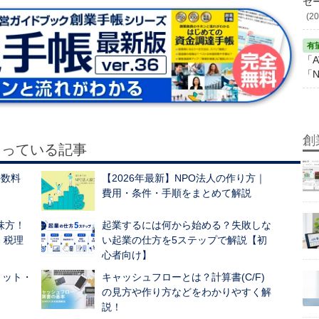
セ
(20
「A
「N
創
もっている記事
手数料
【2026年最新】NPO法人の作り方｜
費用・条件・手順をまとめて解説
味方！
起業するには何から始める？失敗しな
｜税理
い起業の仕方を5ステップで解説【初
心者向け】
リット・
キャッシュフローとは？計算書(C/F)
の見方や作り方などをわかりやすく解
説！