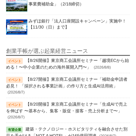
事業費補助金」（2/18締切）
みずほ銀行「法人口座開設キャンペーン」実施中！
【11/30（日）まで】
創業手帳が選ぶ起業経営ニュース
【8/26開催】東京商工会議所セミナー「越境ECから始
める！〜中小企業のための海外展開入門〜」
(2026/8/8)
【8/27開催】東京商工会議所セミナー「補助金申請者
必見！ 「採択される事業計画」の作り方と生成AI活用術」
(2026/8/7)
【8/20開催】東京商工会議所セミナー「生成AIで売上
を伸ばす 〜基本から、集客・販促・接客・売上分析まで〜」
(2026/8/7)
建築・テクノロジー・ホスピタリティを融合させた別
荘を手がける「NOT A HOTEL」が165億円調達
(2026/8/7)