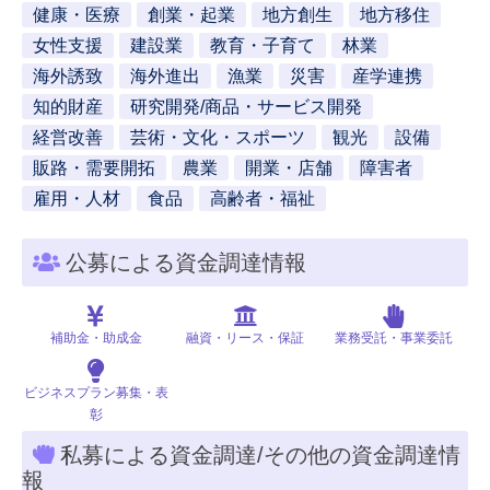
健康・医療
創業・起業
地方創生
地方移住
女性支援
建設業
教育・子育て
林業
海外誘致
海外進出
漁業
災害
産学連携
知的財産
研究開発/商品・サービス開発
経営改善
芸術・文化・スポーツ
観光
設備
販路・需要開拓
農業
開業・店舗
障害者
雇用・人材
食品
高齢者・福祉
公募による資金調達情報
補助金・助成金
融資・リース・保証
業務受託・事業委託
ビジネスプラン募集・表
彰
私募による資金調達/その他の資金調達情
報