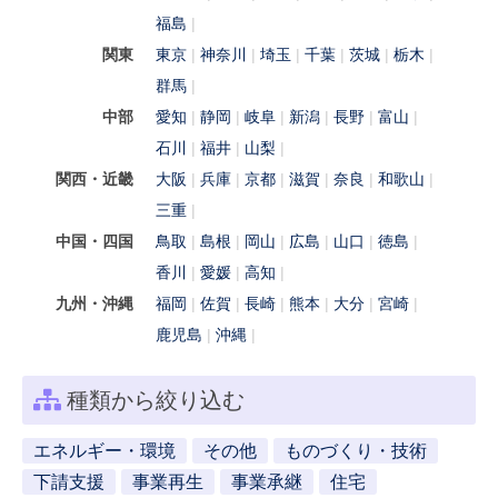
福島
関東
東京
神奈川
埼玉
千葉
茨城
栃木
群馬
中部
愛知
静岡
岐阜
新潟
長野
富山
石川
福井
山梨
関西・近畿
大阪
兵庫
京都
滋賀
奈良
和歌山
三重
中国・四国
鳥取
島根
岡山
広島
山口
徳島
香川
愛媛
高知
九州・沖縄
福岡
佐賀
長崎
熊本
大分
宮崎
鹿児島
沖縄
種類から絞り込む
エネルギー・環境
その他
ものづくり・技術
下請支援
事業再生
事業承継
住宅