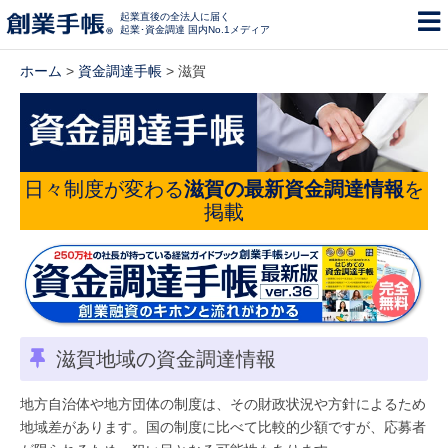
起業直後の全法人に届く
起業･資金調達 国内No.1メディア
ホーム
>
資金調達手帳
> 滋賀
日々制度が変わる
滋賀の最新資金調達情報
を
掲載
滋賀地域の資金調達情報
地方自治体や地方団体の制度は、その財政状況や方針によるため
地域差があります。国の制度に比べて比較的少額ですが、応募者