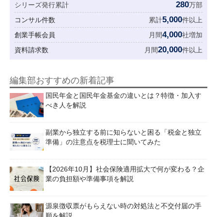
280
シリーズ発行累計
万部
5,000
コンサル件数
累計
件以上
4,000
創業手帳会員
月間
社増加
20,000
資料請求数
月間
件以上
編集部おすすめの新着記事
国民年金と国民年金基金の違いとは？特徴・加入す
べき人を解説
副業から独立する前に知らないと困る「税金と独立
準備」の注意点を税理士に聞いてみた
【2026年10月】社会保険適用拡大で何が変わる？企
業の負担額や準備事項を解説
源泉徴収票がもらえない時の対処法と不交付届の手
順を解説