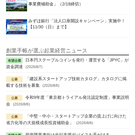
事業費補助金」（2/18締切）
みずほ銀行「法人口座開設キャンペーン」実施中！
【11/30（日）まで】
創業手帳が選ぶ起業経営ニュース
日本円ステーブルコインを発行・運営する「JPYC」が
資金調達
(2026/8/7)
「建設系スタートアップ技術カタログ」カタログに掲
載する技術を募集
(2026/8/6)
令和9年度「東京都トライアル発注認定制度」事業説明
会
(2026/8/6)
「中堅・中小・スタートアップ企業の賃上げに向けた
省力化等の大規模成長投資補助金」
(2026/8/6)
視覚障害者向け歩行支援デバイスを手がける