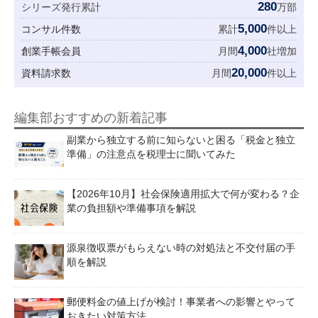
280
シリーズ発行累計
万部
5,000
コンサル件数
累計
件以上
4,000
創業手帳会員
月間
社増加
20,000
資料請求数
月間
件以上
編集部おすすめの新着記事
副業から独立する前に知らないと困る「税金と独立
準備」の注意点を税理士に聞いてみた
【2026年10月】社会保険適用拡大で何が変わる？企
業の負担額や準備事項を解説
源泉徴収票がもらえない時の対処法と不交付届の手
順を解説
郵便料金の値上げが検討！事業者への影響とやって
おきたい対策方法