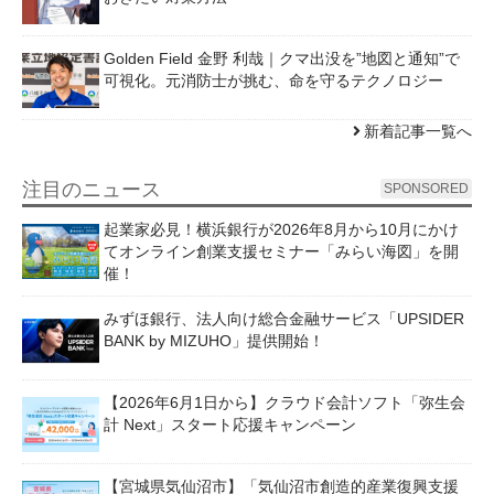
Golden Field 金野 利哉｜クマ出没を”地図と通知”で
可視化。元消防士が挑む、命を守るテクノロジー
新着記事一覧へ
注目のニュース
SPONSORED
起業家必見！横浜銀行が2026年8月から10月にかけ
てオンライン創業支援セミナー「みらい海図」を開
催！
みずほ銀行、法人向け総合金融サービス「UPSIDER
BANK by MIZUHO」提供開始！
【2026年6月1日から】クラウド会計ソフト「弥生会
計 Next」スタート応援キャンペーン
【宮城県気仙沼市】「気仙沼市創造的産業復興支援