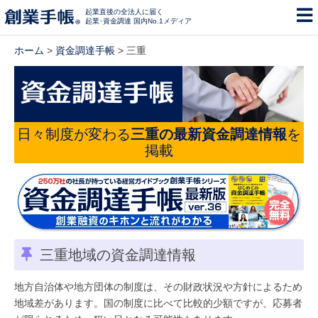
起業直後の全法人に届く
起業･資金調達 国内No.1メディア
ホーム
>
資金調達手帳
> 三重
日々制度が変わる
三重の最新資金調達情報
を
掲載
三重地域の資金調達情報
地方自治体や地方団体の制度は、その財政状況や方針によるため
地域差があります。国の制度に比べて比較的少額ですが、応募者