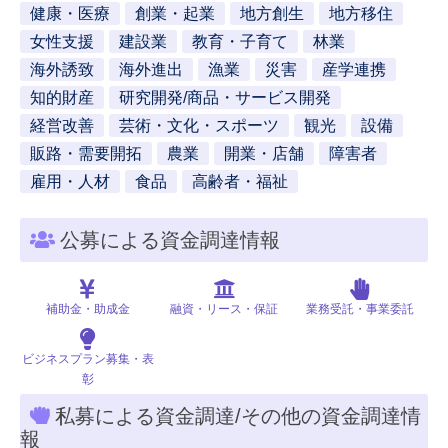
健康・医療
創業・起業
地方創生
地方移住
女性支援
建設業
教育・子育て
林業
海外誘致
海外進出
漁業
災害
産学連携
知的財産
研究開発/商品・サービス開発
経営改善
芸術・文化・スポーツ
観光
設備
販路・需要開拓
農業
開業・店舗
障害者
雇用・人材
食品
高齢者・福祉
公募による資金調達情報
補助金・助成金
融資・リース・保証
業務受託・事業委託
ビジネスプラン募集・表
彰
私募による資金調達/その他の資金調達情
報