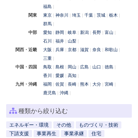
福島
関東
東京
神奈川
埼玉
千葉
茨城
栃木
群馬
中部
愛知
静岡
岐阜
新潟
長野
富山
石川
福井
山梨
関西・近畿
大阪
兵庫
京都
滋賀
奈良
和歌山
三重
中国・四国
鳥取
島根
岡山
広島
山口
徳島
香川
愛媛
高知
九州・沖縄
福岡
佐賀
長崎
熊本
大分
宮崎
鹿児島
沖縄
種類から絞り込む
エネルギー・環境
その他
ものづくり・技術
下請支援
事業再生
事業承継
住宅