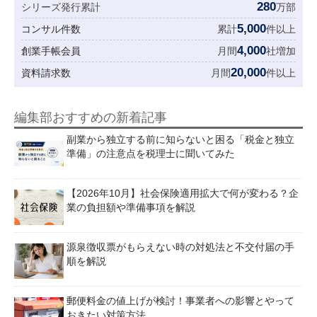
280
シリーズ発行累計
万部
5,000
コンサル件数
累計
件以上
4,000
創業手帳会員
月間
社増加
20,000
資料請求数
月間
件以上
編集部おすすめの新着記事
副業から独立する前に知らないと困る「税金と独立
準備」の注意点を税理士に聞いてみた
【2026年10月】社会保険適用拡大で何が変わる？企
業の負担額や準備事項を解説
源泉徴収票がもらえない時の対処法と不交付届の手
順を解説
郵便料金の値上げが検討！事業者への影響とやって
おきたい対策方法