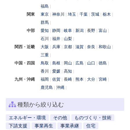
福島
関東
東京
神奈川
埼玉
千葉
茨城
栃木
群馬
中部
愛知
静岡
岐阜
新潟
長野
富山
石川
福井
山梨
関西・近畿
大阪
兵庫
京都
滋賀
奈良
和歌山
三重
中国・四国
鳥取
島根
岡山
広島
山口
徳島
香川
愛媛
高知
九州・沖縄
福岡
佐賀
長崎
熊本
大分
宮崎
鹿児島
沖縄
種類から絞り込む
エネルギー・環境
その他
ものづくり・技術
下請支援
事業再生
事業承継
住宅