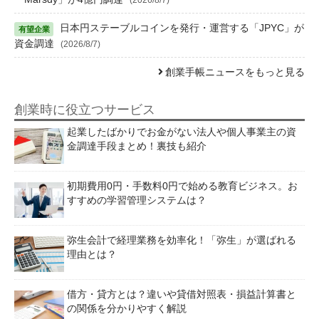
日本円ステーブルコインを発行・運営する「JPYC」が
資金調達
(2026/8/7)
創業手帳ニュースをもっと見る
創業時に役立つサービス
起業したばかりでお金がない法人や個人事業主の資
金調達手段まとめ！裏技も紹介
初期費用0円・手数料0円で始める教育ビジネス。お
すすめの学習管理システムは？
弥生会計で経理業務を効率化！「弥生」が選ばれる
理由とは？
借方・貸方とは？違いや貸借対照表・損益計算書と
の関係を分かりやすく解説