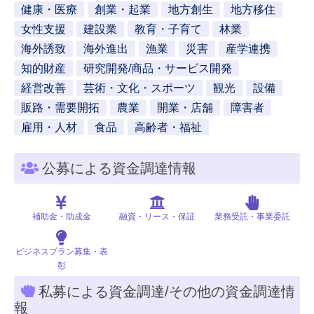
健康・医療
創業・起業
地方創生
地方移住
女性支援
建設業
教育・子育て
林業
海外誘致
海外進出
漁業
災害
産学連携
知的財産
研究開発/商品・サービス開発
経営改善
芸術・文化・スポーツ
観光
設備
販路・需要開拓
農業
開業・店舗
障害者
雇用・人材
食品
高齢者・福祉
公募による資金調達情報
補助金・助成金
融資・リース・保証
業務受託・事業委託
ビジネスプラン募集・表
彰
私募による資金調達/その他の資金調達情
報