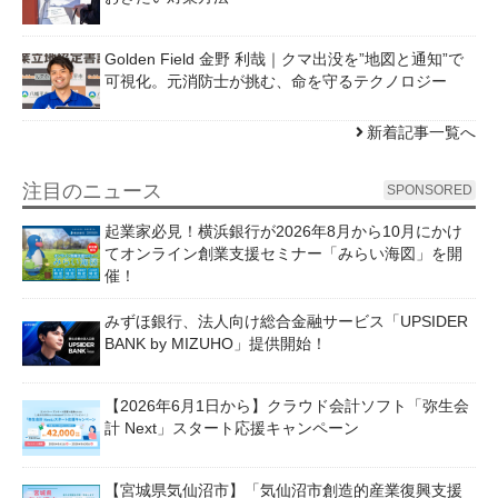
Golden Field 金野 利哉｜クマ出没を”地図と通知”で
可視化。元消防士が挑む、命を守るテクノロジー
新着記事一覧へ
注目のニュース
SPONSORED
起業家必見！横浜銀行が2026年8月から10月にかけ
てオンライン創業支援セミナー「みらい海図」を開
催！
みずほ銀行、法人向け総合金融サービス「UPSIDER
BANK by MIZUHO」提供開始！
【2026年6月1日から】クラウド会計ソフト「弥生会
計 Next」スタート応援キャンペーン
【宮城県気仙沼市】「気仙沼市創造的産業復興支援