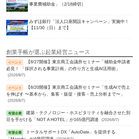
事業費補助金」（2/18締切）
みずほ銀行「法人口座開設キャンペーン」実施中！
【11/30（日）まで】
創業手帳が選ぶ起業経営ニュース
【8/27開催】東京商工会議所セミナー「補助金申請者
必見！ 「採択される事業計画」の作り方と生成AI活用術」
(2026/8/7)
【8/20開催】東京商工会議所セミナー「生成AIで売上
を伸ばす 〜基本から、集客・販促・接客・売上分析まで〜」
(2026/8/7)
建築・テクノロジー・ホスピタリティを融合させた別
荘を手がける「NOT A HOTEL」が165億円調達
(2026/8/7)
トータルサポートDX「AutoDate」を提供する
「Marsdy」が4億円調達
(2026/8/7)