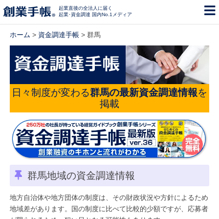
起業直後の全法人に届く
起業･資金調達 国内No.1メディア
ホーム
>
資金調達手帳
> 群馬
日々制度が変わる
群馬の最新資金調達情報
を
掲載
群馬地域の資金調達情報
地方自治体や地方団体の制度は、その財政状況や方針によるため
地域差があります。国の制度に比べて比較的少額ですが、応募者