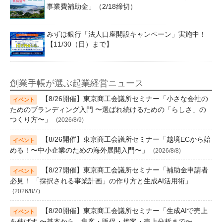
事業費補助金」（2/18締切）
みずほ銀行「法人口座開設キャンペーン」実施中！
【11/30（日）まで】
創業手帳が選ぶ起業経営ニュース
【8/26開催】東京商工会議所セミナー「小さな会社の
ためのブランディング入門 〜選ばれ続けるための「らしさ」の
つくり方〜」
(2026/8/9)
【8/26開催】東京商工会議所セミナー「越境ECから始
める！〜中小企業のための海外展開入門〜」
(2026/8/8)
【8/27開催】東京商工会議所セミナー「補助金申請者
必見！ 「採択される事業計画」の作り方と生成AI活用術」
(2026/8/7)
【8/20開催】東京商工会議所セミナー「生成AIで売上
を伸ばす 〜基本から、集客・販促・接客・売上分析まで〜」