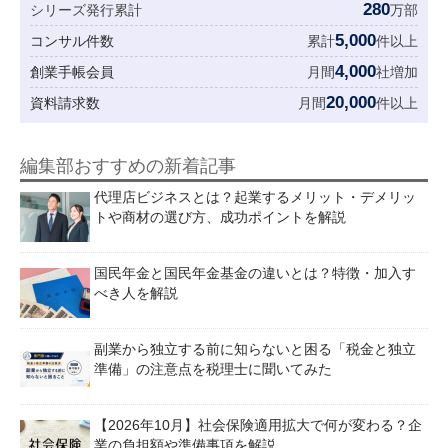
280
シリーズ発行累計
万部
5,000
コンサル件数
累計
件以上
4,000
創業手帳会員
月間
社増加
20,000
資料請求数
月間
件以上
編集部おすすめの新着記事
代理店ビジネスとは？起業するメリット・デメリッ
トや商材の選び方、成功ポイントを解説
国民年金と国民年金基金の違いとは？特徴・加入す
べき人を解説
副業から独立する前に知らないと困る「税金と独立
準備」の注意点を税理士に聞いてみた
【2026年10月】社会保険適用拡大で何が変わる？企
業の負担額や準備事項を解説