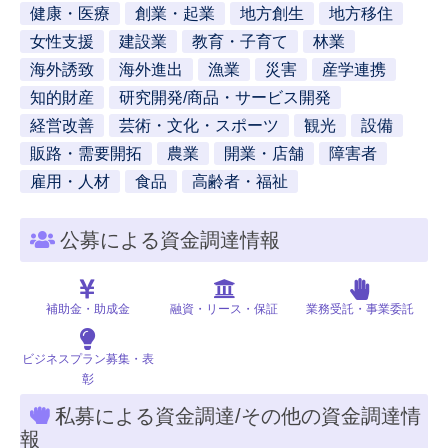
健康・医療
創業・起業
地方創生
地方移住
女性支援
建設業
教育・子育て
林業
海外誘致
海外進出
漁業
災害
産学連携
知的財産
研究開発/商品・サービス開発
経営改善
芸術・文化・スポーツ
観光
設備
販路・需要開拓
農業
開業・店舗
障害者
雇用・人材
食品
高齢者・福祉
公募による資金調達情報
補助金・助成金
融資・リース・保証
業務受託・事業委託
ビジネスプラン募集・表
彰
私募による資金調達/その他の資金調達情
報