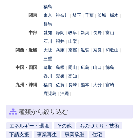
福島
関東
東京
神奈川
埼玉
千葉
茨城
栃木
群馬
中部
愛知
静岡
岐阜
新潟
長野
富山
石川
福井
山梨
関西・近畿
大阪
兵庫
京都
滋賀
奈良
和歌山
三重
中国・四国
鳥取
島根
岡山
広島
山口
徳島
香川
愛媛
高知
九州・沖縄
福岡
佐賀
長崎
熊本
大分
宮崎
鹿児島
沖縄
種類から絞り込む
エネルギー・環境
その他
ものづくり・技術
下請支援
事業再生
事業承継
住宅