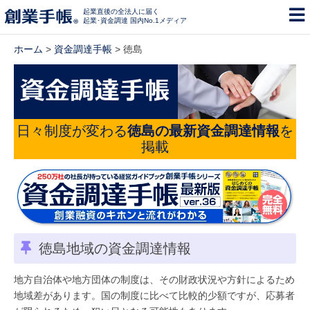
起業直後の全法人に届く
起業･資金調達 国内No.1メディア
ホーム
>
資金調達手帳
> 徳島
日々制度が変わる
徳島の最新資金調達情報
を
掲載
徳島地域の資金調達情報
地方自治体や地方団体の制度は、その財政状況や方針によるため
地域差があります。国の制度に比べて比較的少額ですが、応募者