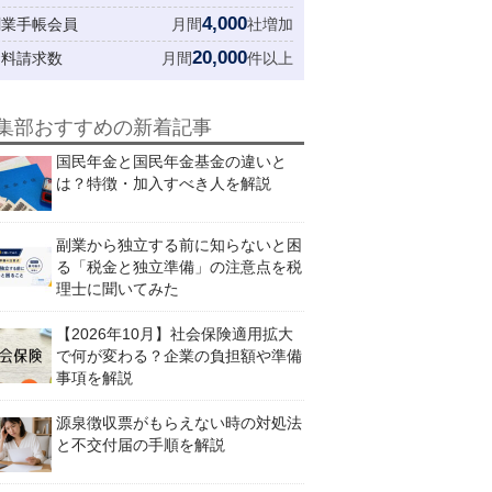
4,000
創業手帳会員
月間
社増加
20,000
資料請求数
月間
件以上
集部おすすめの新着記事
国民年金と国民年金基金の違いと
は？特徴・加入すべき人を解説
副業から独立する前に知らないと困
る「税金と独立準備」の注意点を税
理士に聞いてみた
【2026年10月】社会保険適用拡大
で何が変わる？企業の負担額や準備
事項を解説
源泉徴収票がもらえない時の対処法
と不交付届の手順を解説