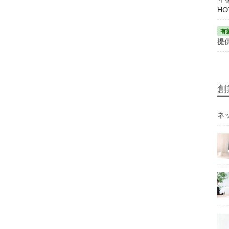
HO
提
創
ネ