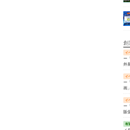
創
ー
外
ー
画
ー
販
ィ