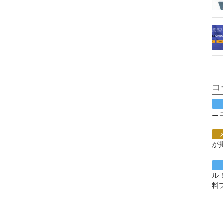
コ
ニ
が
ル
料