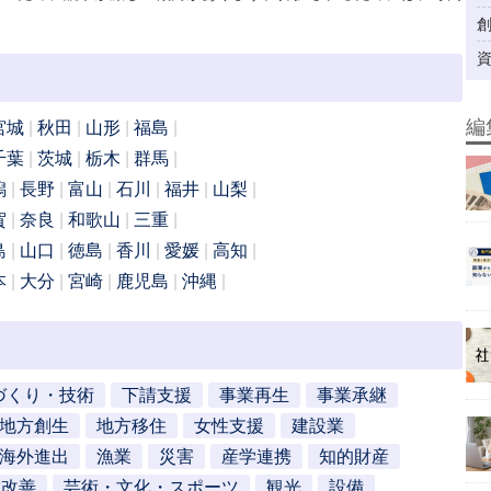
編
宮城
秋田
山形
福島
千葉
茨城
栃木
群馬
潟
長野
富山
石川
福井
山梨
賀
奈良
和歌山
三重
島
山口
徳島
香川
愛媛
高知
本
大分
宮崎
鹿児島
沖縄
づくり・技術
下請支援
事業再生
事業承継
地方創生
地方移住
女性支援
建設業
海外進出
漁業
災害
産学連携
知的財産
営改善
芸術・文化・スポーツ
観光
設備