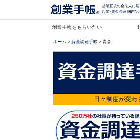
起業直後の全法人に届
起業･資金調達 国内No
創業手帳をもらいたい
ホーム
>
資金調達手帳
> 青森
日々制度が変わ