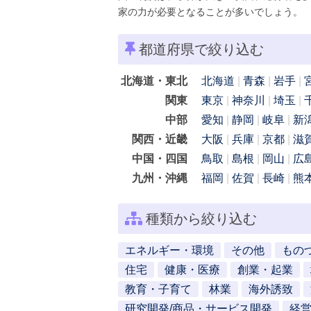
家の力が必要となることが多いでしょう。
都道府県で絞り込む
北海道・東北
北海道
青森
岩手
関東
東京
神奈川
埼玉
中部
愛知
静岡
岐阜
新
関西・近畿
大阪
兵庫
京都
滋
中国・四国
鳥取
島根
岡山
広
九州・沖縄
福岡
佐賀
長崎
熊
種類から絞り込む
エネルギー・環境
その他
もの
住宅
健康・医療
創業・起業
教育・子育て
林業
海外誘致
研究開発/商品・サービス開発
経