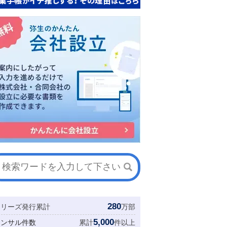
280
シリーズ発行累計
万部
5,000
コンサル件数
累計
件以上