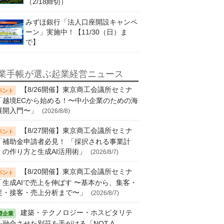
（2/18締切）
みずほ銀行「法人口座開設キャンペ
ーン」実施中！【11/30（日）ま
で】
業手帳が選ぶ起業経営ニュース
【8/26開催】東京商工会議所セミナ
「越境ECから始める！〜中小企業のための海
展開入門〜」
(2026/8/8)
【8/27開催】東京商工会議所セミナ
「補助金申請者必見！ 「採択される事業計
」の作り方と生成AI活用術」
(2026/8/7)
【8/20開催】東京商工会議所セミナ
「生成AIで売上を伸ばす 〜基本から、集客・
促・接客・売上分析まで〜」
(2026/8/7)
建築・テクノロジー・ホスピタリテ
を融合させた別荘を手がける「NOT A