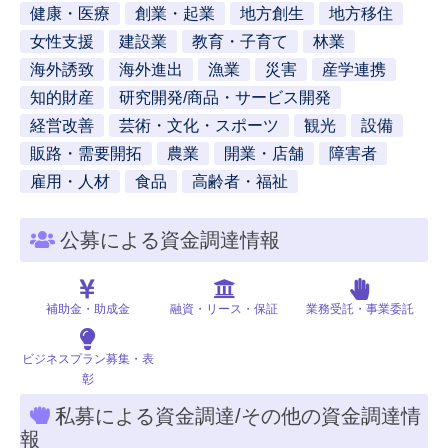
健康・医療
創業・起業
地方創生
地方移住
女性支援
建設業
教育・子育て
林業
海外誘致
海外進出
漁業
災害
産学連携
知的財産
研究開発/商品・サービス開発
経営改善
芸術・文化・スポーツ
観光
設備
販路・需要開拓
農業
開業・店舗
障害者
雇用・人材
食品
高齢者・福祉
公募による資金調達情報
補助金・助成金
融資・リース・保証
業務受託・事業委託
ビジネスプラン募集・表
彰
私募による資金調達/その他の資金調達情
報