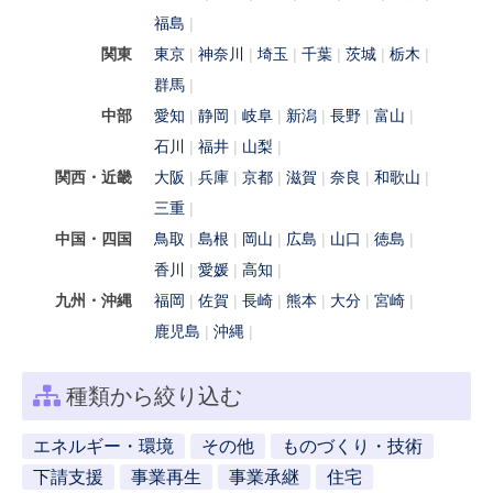
福島
関東
東京
神奈川
埼玉
千葉
茨城
栃木
群馬
中部
愛知
静岡
岐阜
新潟
長野
富山
石川
福井
山梨
関西・近畿
大阪
兵庫
京都
滋賀
奈良
和歌山
三重
中国・四国
鳥取
島根
岡山
広島
山口
徳島
香川
愛媛
高知
九州・沖縄
福岡
佐賀
長崎
熊本
大分
宮崎
鹿児島
沖縄
種類から絞り込む
エネルギー・環境
その他
ものづくり・技術
下請支援
事業再生
事業承継
住宅