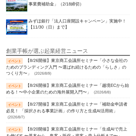
事業費補助金」（2/18締切）
みずほ銀行「法人口座開設キャンペーン」実施中！
【11/30（日）まで】
創業手帳が選ぶ起業経営ニュース
【8/26開催】東京商工会議所セミナー「小さな会社の
ためのブランディング入門 〜選ばれ続けるための「らしさ」の
つくり方〜」
(2026/8/9)
【8/26開催】東京商工会議所セミナー「越境ECから始
める！〜中小企業のための海外展開入門〜」
(2026/8/8)
【8/27開催】東京商工会議所セミナー「補助金申請者
必見！ 「採択される事業計画」の作り方と生成AI活用術」
(2026/8/7)
【8/20開催】東京商工会議所セミナー「生成AIで売上
を伸ばす 〜基本から、集客・販促・接客・売上分析まで〜」