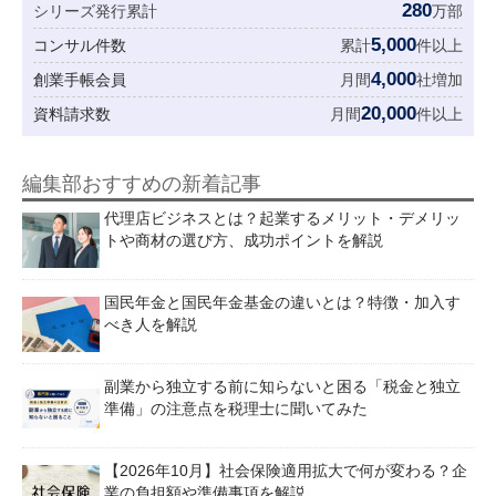
280
シリーズ発行累計
万部
5,000
コンサル件数
累計
件以上
4,000
創業手帳会員
月間
社増加
20,000
資料請求数
月間
件以上
編集部おすすめの新着記事
代理店ビジネスとは？起業するメリット・デメリッ
トや商材の選び方、成功ポイントを解説
国民年金と国民年金基金の違いとは？特徴・加入す
べき人を解説
副業から独立する前に知らないと困る「税金と独立
準備」の注意点を税理士に聞いてみた
【2026年10月】社会保険適用拡大で何が変わる？企
業の負担額や準備事項を解説