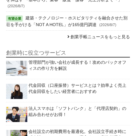
(2026/8/7)
建築・テクノロジー・ホスピタリティを融合させた別
荘を手がける「NOT A HOTEL」が165億円調達
(2026/8/7)
創業手帳ニュースをもっと見る
創業時に役立つサービス
管理部門が強い会社が成長する！攻めのバックオフ
ィスの作り方を解説
代金回収（口座振替）サービスとは？効率よく売上
代金回収をしたい経営者におすすめ
法人スマホは「ソフトバンク」と「代理店契約」の
組み合わせがお得！
会社設立の初期費用を最適化。会社設立手続き時に