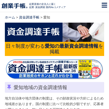
起業直後の全法人に届く
起業･資金調達 国内No.1メディア
ホーム
>
資金調達手帳
> 愛知
日々制度が変わる
愛知の最新資金調達情報
を
掲載
愛知地域の資金調達情報
地方自治体や地方団体の制度は、その財政状況や方針によるため
地域差があります。国の制度に比べて比較的少額ですが、応募者