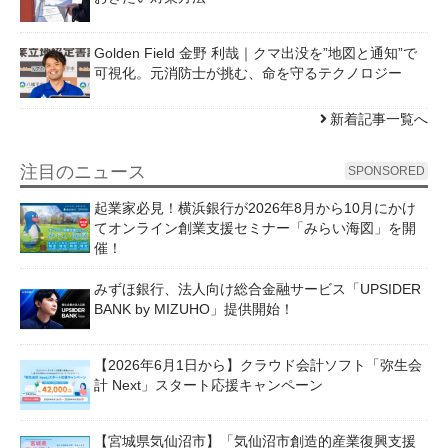
Golden Field 金野 利哉｜クマ出没を”地図と通知”で
可視化。元消防士が挑む、命を守るテクノロジー
新着記事一覧へ
注目のニュース
SPONSORED
起業家必見！横浜銀行が2026年8月から10月にかけ
てオンライン創業支援セミナー「みらい海図」を開
催！
みずほ銀行、法人向け総合金融サービス「UPSIDER
BANK by MIZUHO」提供開始！
【2026年6月1日から】クラウド会計ソフト「弥生会
計 Next」スタート応援キャンペーン
【宮城県気仙沼市】「気仙沼市創造的産業復興支援