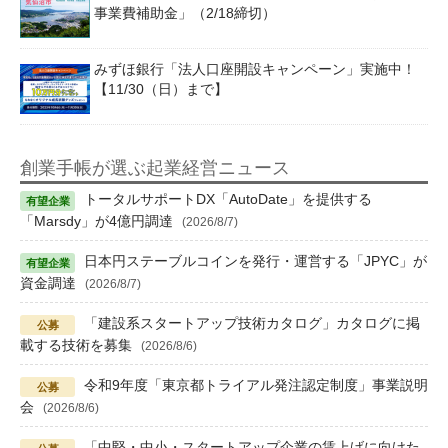
事業費補助金」（2/18締切）
みずほ銀行「法人口座開設キャンペーン」実施中！
【11/30（日）まで】
創業手帳が選ぶ起業経営ニュース
トータルサポートDX「AutoDate」を提供する
「Marsdy」が4億円調達
(2026/8/7)
日本円ステーブルコインを発行・運営する「JPYC」が
資金調達
(2026/8/7)
「建設系スタートアップ技術カタログ」カタログに掲
載する技術を募集
(2026/8/6)
令和9年度「東京都トライアル発注認定制度」事業説明
会
(2026/8/6)
「中堅・中小・スタートアップ企業の賃上げに向けた