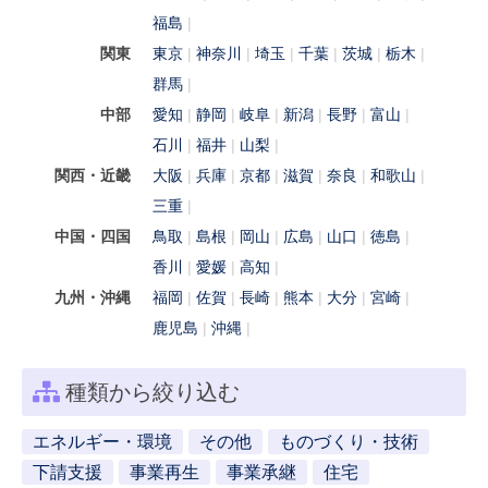
福島
関東
東京
神奈川
埼玉
千葉
茨城
栃木
群馬
中部
愛知
静岡
岐阜
新潟
長野
富山
石川
福井
山梨
関西・近畿
大阪
兵庫
京都
滋賀
奈良
和歌山
三重
中国・四国
鳥取
島根
岡山
広島
山口
徳島
香川
愛媛
高知
九州・沖縄
福岡
佐賀
長崎
熊本
大分
宮崎
鹿児島
沖縄
種類から絞り込む
エネルギー・環境
その他
ものづくり・技術
下請支援
事業再生
事業承継
住宅