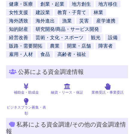
健康・医療
創業・起業
地方創生
地方移住
女性支援
建設業
教育・子育て
林業
海外誘致
海外進出
漁業
災害
産学連携
知的財産
研究開発/商品・サービス開発
経営改善
芸術・文化・スポーツ
観光
設備
販路・需要開拓
農業
開業・店舗
障害者
雇用・人材
食品
高齢者・福祉
公募による資金調達情報
補助金・助成金
融資・リース・保証
業務受託・事業委託
ビジネスプラン募集・表
彰
私募による資金調達/その他の資金調達情
報