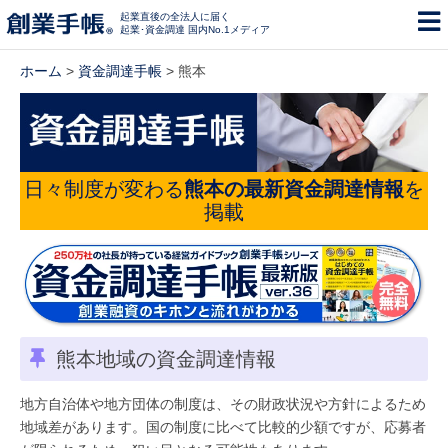
起業直後の全法人に届く
起業･資金調達 国内No.1メディア
ホーム
>
資金調達手帳
> 熊本
日々制度が変わる
熊本の最新資金調達情報
を
掲載
熊本地域の資金調達情報
地方自治体や地方団体の制度は、その財政状況や方針によるため
地域差があります。国の制度に比べて比較的少額ですが、応募者