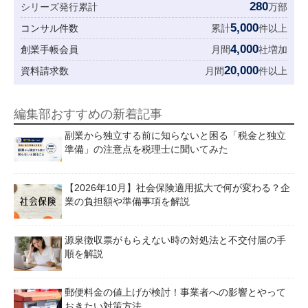
280
シリーズ発行累計
万部
5,000
コンサル件数
累計
件以上
4,000
創業手帳会員
月間
社増加
20,000
資料請求数
月間
件以上
編集部おすすめの新着記事
副業から独立する前に知らないと困る「税金と独立
準備」の注意点を税理士に聞いてみた
【2026年10月】社会保険適用拡大で何が変わる？企
業の負担額や準備事項を解説
源泉徴収票がもらえない時の対処法と不交付届の手
順を解説
郵便料金の値上げが検討！事業者への影響とやって
おきたい対策方法