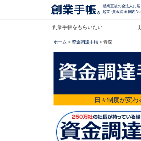
起業直後の全法人に届
起業･資金調達 国内No
創業手帳をもらいたい
ホーム
>
資金調達手帳
> 青森
日々制度が変わ