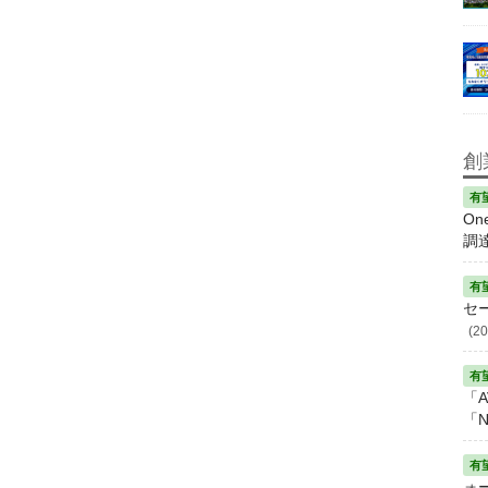
創
On
調
セ
(20
「A
「N
ォ