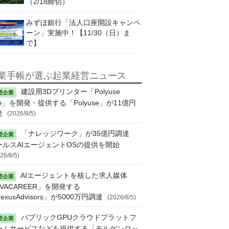
（2/18締切）
みずほ銀行「法人口座開設キャンペ
ーン」実施中！【11/30（日）ま
で】
業手帳が選ぶ起業経営ニュース
建設用3Dプリンター「Polyuse
e」を開発・提供する「Polyuse」が11億円
達
(2026/8/5)
「ナレッジワーク」が35億円調達
ールスAIエージェントOSの提供を開始
26/8/5)
AIエージェントを核した求人媒体
VACAREER」を開発する
exusAdvisors」が5000万円調達
(2026/8/5)
パブリックGPUクラウドプラットフ
ームサービスなどを提供する「モルゲンロッ