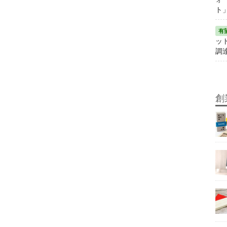
ト
ット
調
創