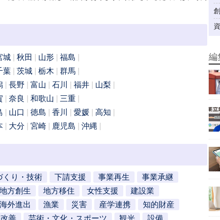
編
宮城
秋田
山形
福島
千葉
茨城
栃木
群馬
潟
長野
富山
石川
福井
山梨
賀
奈良
和歌山
三重
島
山口
徳島
香川
愛媛
高知
本
大分
宮崎
鹿児島
沖縄
づくり・技術
下請支援
事業再生
事業承継
地方創生
地方移住
女性支援
建設業
海外進出
漁業
災害
産学連携
知的財産
営改善
芸術・文化・スポーツ
観光
設備