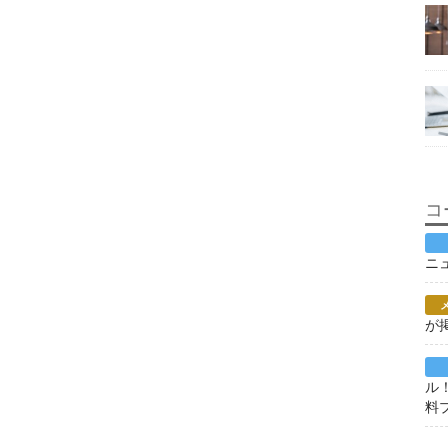
コ
ニ
が
ル
料