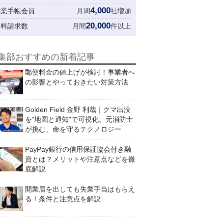
4,000
創業手帳会員
月間
社増加
20,000
資料請求数
月間
件以上
集部おすすめの新着記事
郵便料金の値上げが検討！事業者へ
の影響とやっておきたい対策方法
Golden Field 金野 利哉｜クマ出没
を”地図と通知”で可視化。元消防士
が挑む、命を守るテクノロジー
PayPay銀行の信用保証協会付き融
資とは？メリットや注意点などを徹
底解説
開業届を出しても失業手当はもらえ
る！条件と注意点を解説