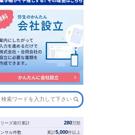
280
シリーズ発行累計
万部
5,000
コンサル件数
累計
件以上