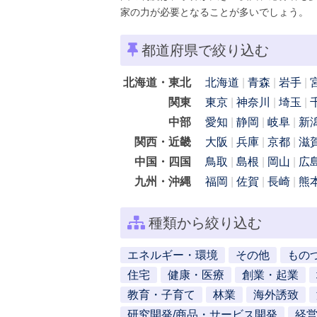
家の力が必要となることが多いでしょう。
都道府県で絞り込む
北海道・東北
北海道
青森
岩手
関東
東京
神奈川
埼玉
中部
愛知
静岡
岐阜
新
関西・近畿
大阪
兵庫
京都
滋
中国・四国
鳥取
島根
岡山
広
九州・沖縄
福岡
佐賀
長崎
熊
種類から絞り込む
エネルギー・環境
その他
もの
住宅
健康・医療
創業・起業
教育・子育て
林業
海外誘致
研究開発/商品・サービス開発
経