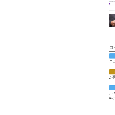
コ
ニ
が
ル
料