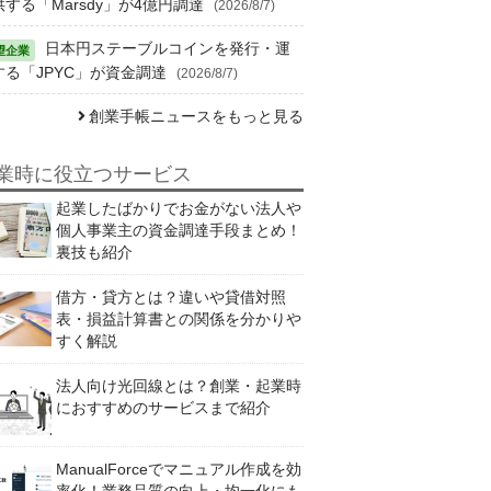
供する「Marsdy」が4億円調達
(2026/8/7)
日本円ステーブルコインを発行・運
する「JPYC」が資金調達
(2026/8/7)
創業手帳ニュースをもっと見る
業時に役立つサービス
起業したばかりでお金がない法人や
個人事業主の資金調達手段まとめ！
裏技も紹介
借方・貸方とは？違いや貸借対照
表・損益計算書との関係を分かりや
すく解説
法人向け光回線とは？創業・起業時
におすすめのサービスまで紹介
ManualForceでマニュアル作成を効
率化！業務品質の向上・均一化にも