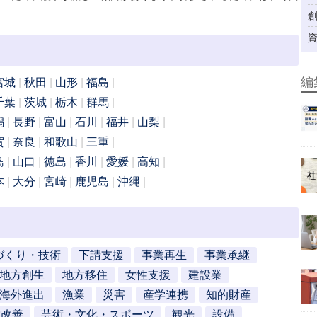
編
宮城
秋田
山形
福島
千葉
茨城
栃木
群馬
潟
長野
富山
石川
福井
山梨
賀
奈良
和歌山
三重
島
山口
徳島
香川
愛媛
高知
本
大分
宮崎
鹿児島
沖縄
づくり・技術
下請支援
事業再生
事業承継
地方創生
地方移住
女性支援
建設業
海外進出
漁業
災害
産学連携
知的財産
営改善
芸術・文化・スポーツ
観光
設備