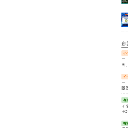
創
ー
画
ー
販
ィ
HO