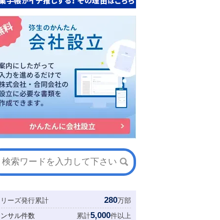
280
シリーズ発行累計
万部
5,000
コンサル件数
累計
件以上