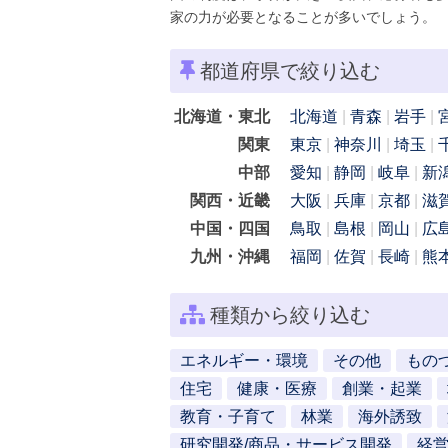
家の力が必要となることが多いでしょう。
都道府県で絞り込む
北海道・東北
北海道
青森
岩手
関東
東京
神奈川
埼玉
中部
愛知
静岡
岐阜
新
関西・近畿
大阪
兵庫
京都
滋
中国・四国
鳥取
島根
岡山
広
九州・沖縄
福岡
佐賀
長崎
熊
種類から絞り込む
エネルギー・環境
その他
もの
住宅
健康・医療
創業・起業
教育・子育て
林業
海外誘致
研究開発/商品・サービス開発
経