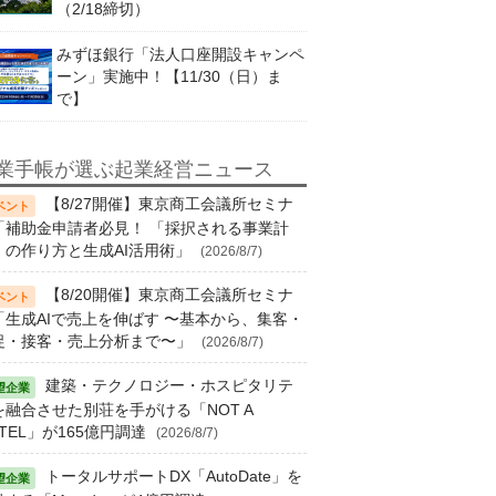
（2/18締切）
みずほ銀行「法人口座開設キャンペ
ーン」実施中！【11/30（日）ま
で】
業手帳が選ぶ起業経営ニュース
【8/27開催】東京商工会議所セミナ
「補助金申請者必見！ 「採択される事業計
」の作り方と生成AI活用術」
(2026/8/7)
【8/20開催】東京商工会議所セミナ
「生成AIで売上を伸ばす 〜基本から、集客・
促・接客・売上分析まで〜」
(2026/8/7)
建築・テクノロジー・ホスピタリテ
を融合させた別荘を手がける「NOT A
TEL」が165億円調達
(2026/8/7)
トータルサポートDX「AutoDate」を