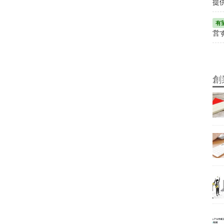
提
営
創