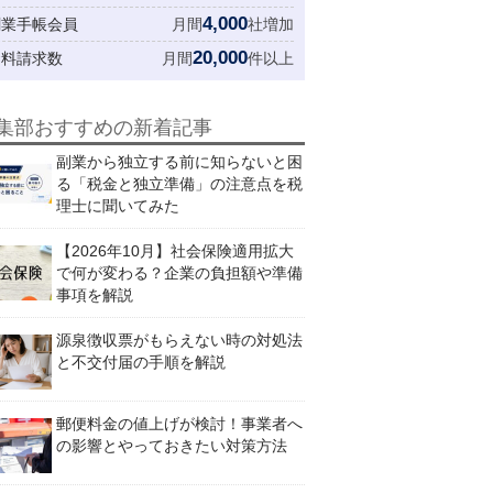
4,000
創業手帳会員
月間
社増加
20,000
資料請求数
月間
件以上
集部おすすめの新着記事
副業から独立する前に知らないと困
る「税金と独立準備」の注意点を税
理士に聞いてみた
【2026年10月】社会保険適用拡大
で何が変わる？企業の負担額や準備
事項を解説
源泉徴収票がもらえない時の対処法
と不交付届の手順を解説
郵便料金の値上げが検討！事業者へ
の影響とやっておきたい対策方法