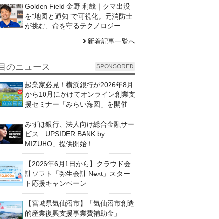
Golden Field 金野 利哉｜クマ出没
を”地図と通知”で可視化。元消防士
が挑む、命を守るテクノロジー
新着記事一覧へ
目のニュース
SPONSORED
起業家必見！横浜銀行が2026年8月
から10月にかけてオンライン創業支
援セミナー「みらい海図」を開催！
みずほ銀行、法人向け総合金融サー
ビス「UPSIDER BANK by
MIZUHO」提供開始！
【2026年6月1日から】クラウド会
計ソフト「弥生会計 Next」スター
ト応援キャンペーン
【宮城県気仙沼市】「気仙沼市創造
的産業復興支援事業費補助金」