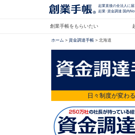
起業直後の全法人に届
起業･資金調達 国内No
創業手帳をもらいたい
ホーム
>
資金調達手帳
> 北海道
日々制度が変わ